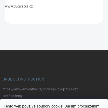
www.dvojcatka.cz
Z
á
p
a
t
í
UNDER CONSTRUCTION
https://www.dvojcatka.cz/co-vse-je--dvojcatka-cz/
História firmy
Prečo nakupovať u nás
Tento web používá soubory cookie. Dalším procházením