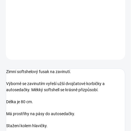
BARVA
−
+
Přidat do košíku
DETAILNÍ INFORMACE
ZEPTAT SE
Zimní softshelový fusak na zavinutí.
Výborně se zavinutím vyřeší užší dvojčatové korbičky a
autosedačky. Měkký softshell se krásně přizpůsobí.
Délka je 80 cm.
Má prostřihy na pásy do autosedačky.
Stažení kolem hlavičky.