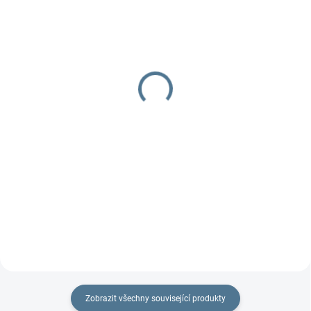
DOBA UŠITÍ 10-14 DNŮ
DOBA UŠITÍ 10-14 DNŮ
Organizér 4two -
Organizér Fox
dvojčatový
629 Kč
od
799 Kč
od
Detail
Detail
Praktický dvojčatový organizér
na každý kočárek.
Praktický dvojčatový organizér
na každý kočárek.
Zobrazit všechny související produkty