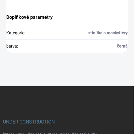
Doplňkové parametry
Kategorie
:
stínítka a moskytiéry
barva
:
černá
Z
á
p
a
t
í
UNDER CONSTRUCTION