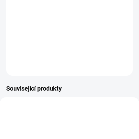
BARVA
−
+
Přidat do košíku
Sluneční clona je praktickým doplňkem kočárku.
DETAILNÍ INFORMACE
ZEPTAT SE
Související produkty
DOPORUČUJI👍🏻
ŠIJEME V ČR 🧵✂
ŠIJEME V ČR 🧵✂