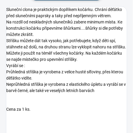
Sluneční clona je praktickým doplňkem kočárku. Chrání děťátko
před slunečními paprsky a taky před nepříjemným větrem.
Na rozdíl od neskladných slunečníků zabere minimum místa. Ke
konstrukci kočárku připevníme šňůrkami....šňůrky si dle potřeby
můžete zkrátit.
Stříšku můžete dát tak vysoko, jak potřebujete, když děti spí,
stáhnete až dolů, na druhou stranu lze vyklopit nahoru na stříšku.
Můžete ji použít na téměř všechny kočárky. Na každém kočárku
se najde místečko pro upevnění stříšky.
Vyrábí se :
Průhledná stříška je vyrobena z velice husté síťoviny, přes kterou
děťátko vidíte.
Neprůhledná stříška je vyrobena z elastického úpletu a vyrábí se v
barvě černé, ale také ve veselých letních barvách
Cena za 1 ks.