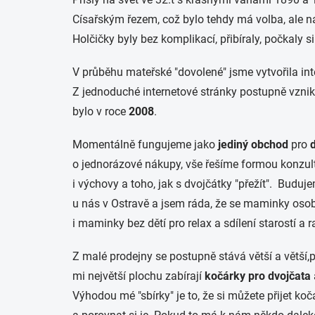
Císařským řezem, což bylo tehdy má volba, ale na
Holčičky byly bez komplikací, přibíraly, počkaly
V průběhu mateřské "dovolené" jsme vytvořila inte
Z jednoduché internetové stránky postupně vzni
bylo v roce
2008
.
Momentálně fungujeme jako
jediný
obchod
pro
o jednorázové nákupy, vše řešíme formou konzult
i výchovy a toho, jak s dvojčátky "přežít". Budu
u nás v Ostravě a jsem ráda, že se maminky osobn
i maminky bez dětí pro relax a sdílení starostí a r
Z malé prodejny se postupně stává větší a větší
mi největší plochu zabírají
kočárky pro dvojčata
Výhodou mé "sbírky" je to, že si můžete přijet ko