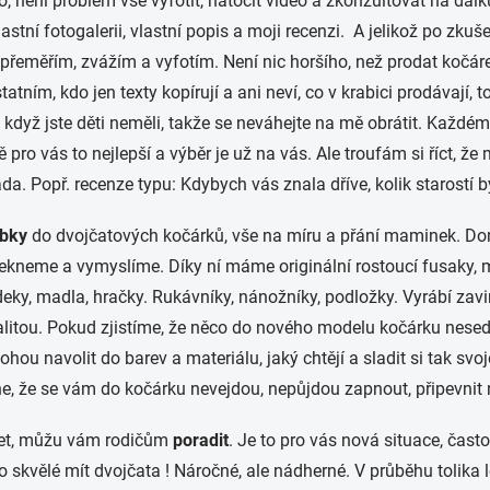
 není problém vše vyfotit, natočit video a zkonzultovat na dálku
stní fotogalerii, vlastní popis a moji recenzi. A jelikož po zk
řeměřím, zvážím a vyfotím. Není nic horšího, než prodat kočárek
tním, kdo jen texty kopírují a ani neví, co v krabici prodávají, to 
, když jste děti neměli, takže se neváhejte na mě obrátit. Každ
pro vás to nejlepší a výběr je už na vás. Ale troufám si říct, ž
da. Popř. recenze typu: Kdybych vás znala dříve, kolik starostí b
obky
do dvojčatových kočárků, vše na míru a přání maminek. Domlu
řekneme a vymyslíme. Díky ní máme originální rostoucí fusaky, 
deky, madla, hračky. Rukávníky, nánožníky, podložky. Vyrábí za
alitou. Pokud zjistíme, že něco do nového modelu kočárku nesed
ohou navolit do barev a materiálu, jaký chtějí a sladit si tak sv
e, že se vám do kočárku nevejdou, nepůjdou zapnout, připevnit
 let, můžu vám rodičům
poradit
. Je to pro vás nová situace, často
 to skvělé mít dvojčata ! Náročné, ale nádherné. V průběhu tolika