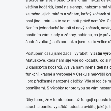
a porovnat si je. Pokud to má k nám někdo daleko,
většina kočárků, které na e-shopu nabízíme má vla
zejména jejich mírám a váhám, každý kočárek si p
psal jinou míru - a to se mi stát právě nemůže. Osta
Není to jednoduché koupit si nový kočárek, navíc
nastíním vám klady a zápory, nabídnu, co je právě 
špatná volba ;) spíš naopak a jsem za to velice rá
Postupem času jsme začali vyrábět i
vlastní výr
Matuškové, která nám šije vše do kočárku, co si 
u klasických kočárků, vyšívá nám jména dětí na 
funkční, krásné a vyrobené v Česku s nejvyšší kv
i pro předčasně narozené dětičky. Vše si rodiče m
postýlkami. S výrobky tohoto typu se vám nestan
Díky tomu, že v tomto oboru už funguji spoustu
strach a panika vystřídá radost a uvidíte, jaké je