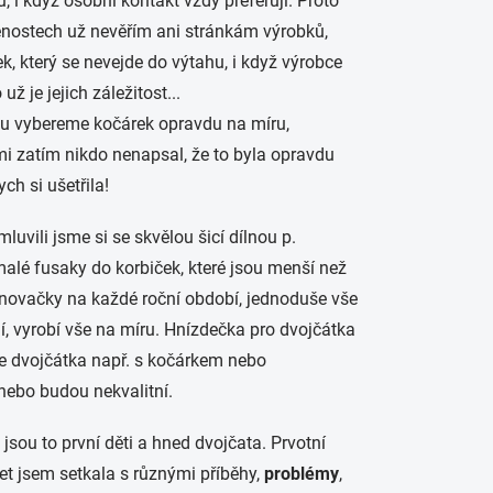
, i když osobní kontakt vždy preferuji. Proto
ušenostech už nevěřím ani stránkám výrobků,
, který se nevejde do výtahu, i když výrobce
už je jejich záležitost...
ému vybereme kočárek opravdu na míru,
e mi zatím nikdo nenapsal, že to byla opravdu
ych si ušetřila!
vili jsme si se skvělou šicí dílnou p.
malé fusaky do korbiček, které jsou menší než
vinovačky na každé roční období, jednoduše vše
í, vyrobí vše na míru. Hnízdečka pro dvojčátka
oje dvojčátka např. s kočárkem nebo
 nebo budou nekvalitní.
 jsou to první děti a hned dvojčata. Prvotní
 let jsem setkala s různými příběhy,
problémy
,