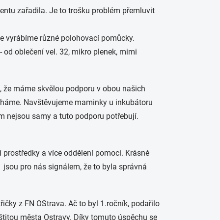
ntu zařadila. Je to trošku problém přemluvit
ále vyrábíme různé polohovací pomůcky.
 od oblečení vel. 32, mikro plenek, mimi
je, že máme skvělou podporu v obou našich
omáháme. Navštěvujeme maminky u inkubátoru
tom nejsou samy a tuto podporu potřebují.
ní prostředky a více oddělení pomoci. Krásné
č jsou pro nás signálem, že to byla správná
řičky z FN OStrava. Ač to byl 1.ročník, podařilo
áštitou města Ostravy. Díky tomuto úspěchu se