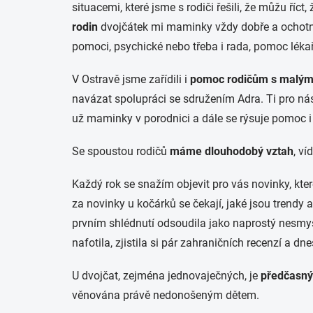
situacemi, které jsme s rodiči řešili, že můžu říc
rodin
dvojčátek mi maminky vždy dobře a ochotně 
pomoci, psychické nebo třeba i rada, pomoc léka
V Ostravě jsme zařídili i
pomoc rodičům s malými
navázat spolupráci se sdružením Adra. Ti pro ná
už maminky v porodnici a dále se rýsuje pomoc
Se spoustou rodičů
máme dlouhodobý vztah
, v
Každý rok se snažím objevit pro vás novinky, kter
za novinky u kočárků se čekají, jaké jsou trendy 
prvním shlédnutí odsoudila jako naprostý nesmysl 
nafotila, zjistila si pár zahraničních recenzí a
U dvojčat, zejména jednovaječných, je
předčasný
věnována právě nedonošeným dětem.