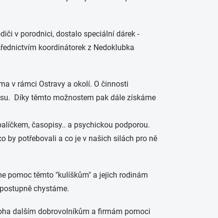
či v porodnici, dostalo speciální dárek -
rostřednictvím koordinátorek z Nedoklubka
a v rámci Ostravy a okolí. O činnosti
lasu. Díky těmto možnostem pak dále získáme
alíčkem, časopisy.. a psychickou podporou.
 by potřebovali a co je v našich silách pro ně
e pomoc těmto "kulíškům" a jejich rodinám
už postupně chystáme.
 mnoha dalším dobrovolníkům a firmám pomoci