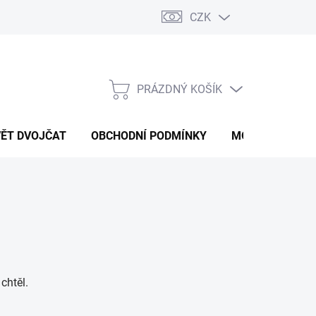
CZK
PRÁZDNÝ KOŠÍK
NÁKUPNÍ
KOŠÍK
VĚT DVOJČAT
OBCHODNÍ PODMÍNKY
MOJE OBJEDNÁ
chtěl.