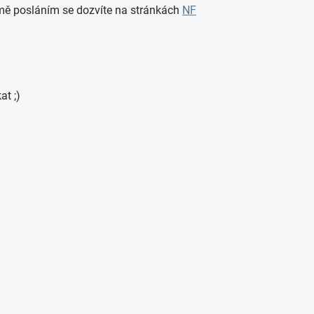
o mě posláním se dozvíte na stránkách
NF
at ;)