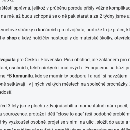
štěstí správná, jelikož v průběhu porodu přišly vážné komplikac
 si na mě, až budu schopná se o ně pak starat a za 2 týdny jsme
rnetové stránky o kočárcích pro dvojčata, protože to je práce, k
kl
e-shop
a když holčičky nastoupily do mateřské školky, otevře
dvojčata
pro Česko i Slovensko. Píšu obchod, ale základem pro 
ací, osobních, telefonických i mailových. Fungujeme na bázi por
jeme FB
komunitu
, kde se maminky podporují a radí si navzájem
ě setkávají i v jiných velkých městech na společné procházky, ZO
adostí.
,před 3 lety jsme plochu zdvojnásobili a momentálně mám pocit,
a sourozence, protože i děti "close to age" řeší podobné probl
čárky vyzkoušet osobně, projet se s nimi na ulici, složit do aut