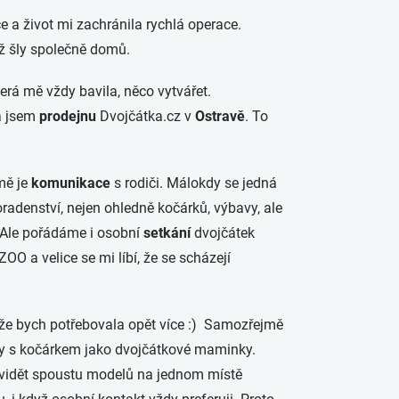
e a život mi zachránila rychlá operace.
 už šly společně domů.
terá mě vždy bavila, něco vytvářet.
la jsem
prodejnu
Dvojčátka.cz v
Ostravě
. To
mě je
komunikace
s rodiči. Málokdy se jedná
adenství, nejen ohledně kočárků, výbavy, ale
. Ale pořádáme i osobní
setkání
dvojčátek
O a velice se mi líbí, že se scházejí
 že bych potřebovala opět více :) Samozřejmě
émy s kočárkem jako dvojčátkové maminky.
a a vidět spoustu modelů na jednom místě