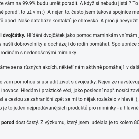
t, že vám na 99.9% budu umět poradit. A když si nebudu jistá ? To
poradí, to už vím ;) A nejen to, často jsem taková spojnice m
řů apod. Naše databáze kontaktů je obrovská. A proč ji nevyužít
 dvojčátky.
Hlídání dvojčátek jako pomoc maminkám vnímám jak
s našli dobrovolníky a docházejí do rodin pomáhat. Spolupráce s
 i rodinám s nedonošenými miminky.
ídáme se na různých akcích, někteří nám aktivně pomáhají v dalš
é vám pomohou si usnadit život s dvojčátky. Nejen že navštěvujI 
a inovace. Hledám i praktické věci, jako poslední např. nosící z
a cestou ze zahraniční zpět se mi to nějak rozleželo v hlavě :),
 dnes je to jeden nejprodávanějších produktů pro miminky - a hl
 porod
dost častý. Z výzkumu, který jsem udělala je to kolem 80