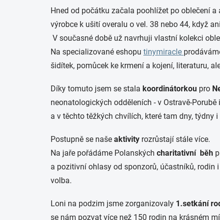
Hned od počátku začala poohlížet po oblečení a 
výrobce k ušití overalu o vel. 38 nebo 44, když a
V současné době už navrhuji vlastní kolekci ob
Na specializované eshopu
tinymiracle
prodáváme 
šidítek, pomůcek ke krmení a kojení, literaturu, a
Díky tomuto jsem se stala
koordinátorkou
pro
N
neonatologických odděleních - v Ostravě-Porubě
a v těchto těžkých chvílích, které tam dny, týdny
Postupně se naše
aktivity
rozrůstají stále více.
Na jaře pořádáme Polanských
charitativní běh
p
a pozitivní ohlasy od sponzorů, účastníků, rodin 
volba.
Loni na podzim jsme zorganizovaly
1.setkání ro
se nám pozvat více než 150 rodin na krásném mís