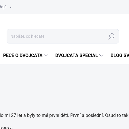
dajů
Hledat
PÉČE O DVOJČATA
DVOJČATA SPECIÁL
BLOG S
o mi 27 let a byly to mé první děti. První a poslední. Osud to tak 
 1980 g.