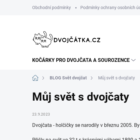
Přejít
Obchodní podmínky
Podmínky ochrany osobních ú
na
obsah
KOČÁRKY PRO DVOJČATA A SOUROZENCE
Domů
BLOG Svět dvojčat
Můj svět s dvojčaty
Můj svět s dvojčaty
23.9.2023
Dvojčata - holčičky se narodily v březnu 2005. Byl
Přišly na svět ve 32.t s krásnými váhami 1890 a