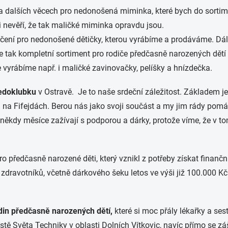
a dalších věcech pro nedonošená miminka, které bych do sortime
ni nevěří, že tak maličké miminka opravdu jsou.
lečení pro nedonošené dětičky, kterou vyrábíme a prodáváme. D
tak kompletní sortiment pro rodiče předčasně narozených dětí -
le vyrábíme např. i maličké zavinovačky, pelíšky a hnízdečka.
edoklubku
v Ostravě. Je to naše srdeční záležitost. Základem 
 i na Fifejdách. Berou nás jako svoji součást a my jim rády p
 i někdy měsíce zažívají s podporou a dárky, protože víme, že v 
ro předčasně narozené děti, který vznikl z potřeby získat finanč
i zdravotníků, včetně dárkového šeku letos ve výši již 100.000 K
din předčasně narozených dětí,
které si moc přály lékařky a sest
tě Světa Techniky v oblasti Dolních Vítkovic, navíc přímo se z