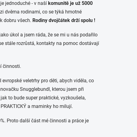
 je jednoduché - v naší
komunitě je už 5000
ezi dvěma rodinami, co se týká hmotné
 k dobru všech.
Rodiny dvojčátek drží spolu !
o úkol a jsem ráda, že se mi u nás podařilo
e stále rozrůstá, kontakty na pomoc dostávají
í činnosti.
evropské veletrhy pro děti, abych viděla, co
avinovačku Snugglebundl, kterou jsem při
 jak to bude super praktické, vyzkoušela,
avně PRAKTICKÝ a maminky ho milují.
%. Proto další část mé činnosti a práce je