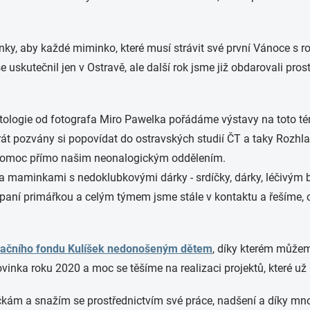
ky, aby každé miminko, které musí strávit své první Vánoce s rodi
se uskutečnil jen v Ostravě, ale další rok jsme již obdarovali p
tologie od fotografa Miro Pawelka pořádáme výstavy na toto tém
át pozvány si popovídat do ostravských studií ČT a taky Rozh
o pomoc přímo našim neonalogickým oddělením.
 maminkami s nedoklubkovými dárky - srdíčky, dárky, léčivým b
aní primářkou a celým týmem jsme stále v kontaktu a řešíme, co
ačního fondu Kulíšek nedonošeným dětem
, díky kterém můžem
 novinka roku 2020 a moc se těšíme na realizaci projektů, které 
 hýčkám a snažím se prostřednictvím své práce, nadšení a díky