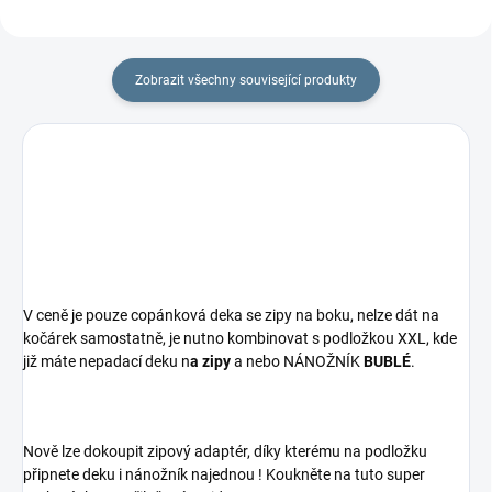
Zobrazit všechny související produkty
V ceně je pouze copánková deka se zipy na boku, nelze dát na
kočárek samostatně, je nutno kombinovat s podložkou XXL, kde
již máte nepadací deku n
a zipy
a nebo NÁNOŽNÍK
BUBLÉ
.
Nově lze dokoupit zipový adaptér, díky kterému na podložku
připnete deku i nánožník najednou ! Koukněte na tuto super