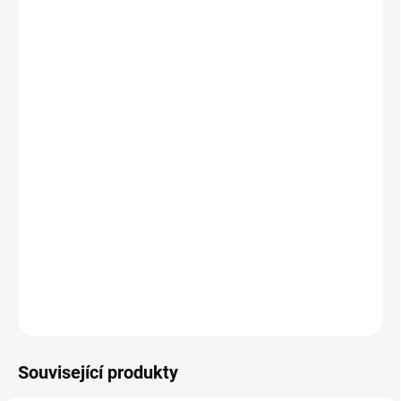
cena:
BARVA
DOŠITÍ ZIPU
DOPROSTŘED
ADAPTÉR
−
+
Přidat do košíku
Copánková deka, kterou můžete koupit zároveň k setu Bublé nebo
podložce s jakoukoliv nepadací dekou.
DETAILNÍ INFORMACE
ZEPTAT SE
Související produkty