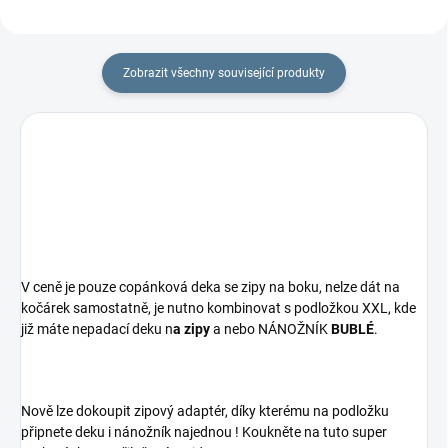
Zobrazit všechny související produkty
V ceně je pouze copánková deka se zipy na boku, nelze dát na
kočárek samostatně, je nutno kombinovat s podložkou XXL, kde
již máte nepadací deku n
a zipy
a nebo NÁNOŽNÍK
BUBLÉ
.
Nově lze dokoupit zipový adaptér, díky kterému na podložku
připnete deku i nánožník najednou ! Koukněte na tuto super