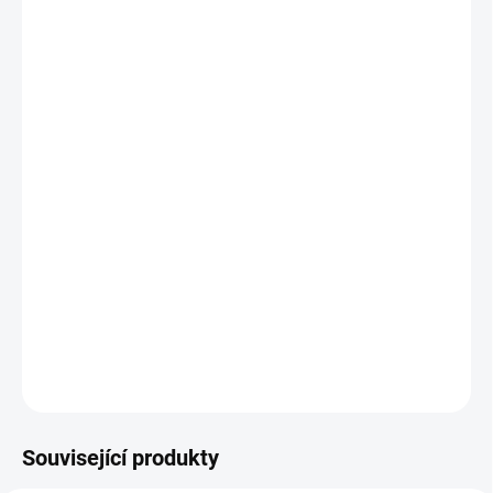
cena:
BARVA
DOŠITÍ ZIPU
DOPROSTŘED
ADAPTÉR
−
+
Přidat do košíku
Copánková deka, kterou můžete koupit zároveň k setu Bublé nebo
podložce s jakoukoliv nepadací dekou.
DETAILNÍ INFORMACE
ZEPTAT SE
Související produkty