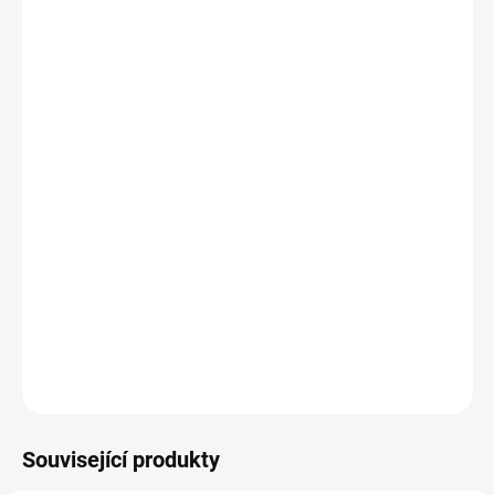
cena:
BARVA
DOŠITÍ ZIPU
DOPROSTŘED
ADAPTÉR
−
+
Přidat do košíku
Copánková deka, kterou můžete koupit zároveň k setu Bublé nebo
podložce s jakoukoliv nepadací dekou.
DETAILNÍ INFORMACE
ZEPTAT SE
Související produkty