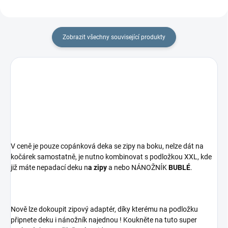
Zobrazit všechny související produkty
V ceně je pouze copánková deka se zipy na boku, nelze dát na
kočárek samostatně, je nutno kombinovat s podložkou XXL, kde
již máte nepadací deku n
a zipy
a nebo NÁNOŽNÍK
BUBLÉ
.
Nově lze dokoupit zipový adaptér, díky kterému na podložku
připnete deku i nánožník najednou ! Koukněte na tuto super