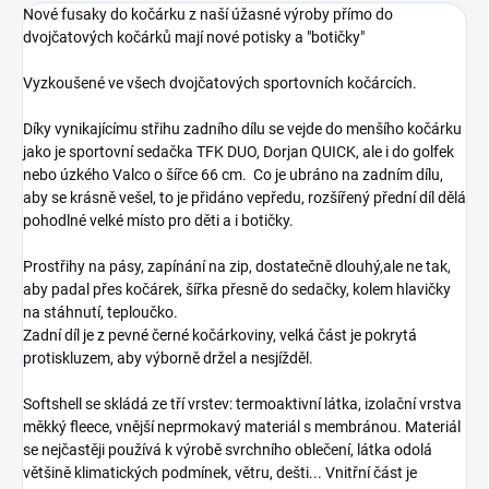
Nové fusaky do kočárku z naší úžasné výroby přímo do
dvojčatových kočárků mají nové potisky a "botičky"
Vyzkoušené ve všech dvojčatových sportovních kočárcích.
Díky vynikajícímu střihu zadního dílu se vejde do menšího kočárku
jako je sportovní sedačka TFK DUO, Dorjan QUICK, ale i do golfek
nebo úzkého Valco o šířce 66 cm. Co je ubráno na zadním dílu,
aby se krásně vešel, to je přidáno vepředu, rozšířený přední díl dělá
pohodlné velké místo pro děti a i botičky.
Prostřihy na pásy, zapínání na zip, dostatečně
dlouhý,ale ne tak,
aby padal přes kočárek, šířka přesně do sedačky, kolem hlavičky
na stáhnutí, teploučko.
Zadní díl je z pevné černé kočárkoviny, velká část je pokrytá
protiskluzem, aby výborně držel a nesjížděl.
Softshell se skládá ze tří vrstev: termoaktivní látka, izolační vrstva
měkký fleece, vnější neprmokavý materiál s membránou. Materiál
se nejčastěji používá k výrobě svrchního oblečení, látka odolá
většině klimatických podmínek, větru, dešti... Vnitřní část je