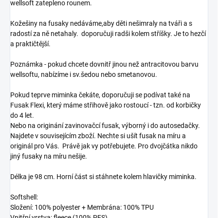
wellsoft zatepleno rounem.
Kožešiny na fusaky nedáváme,aby děti nešimraly na tváři a s
radostí za ně netahaly.
doporučuji radši kolem stříšky. Je to hezčí
a praktičtější.
Poznámka - pokud chcete dovnitř jinou než antracitovou barvu
wellsoftu, nabízíme i sv.šedou nebo smetanovou.
Pokud teprve miminka čekáte, doporučuji se podívat také na
Fusak Flexi, který máme střihově jako rostoucí - tzn. od korbičky
do 4 let.
Nebo na originání zavinovačcí fusak, výborný i do autosedačky.
Najdete v souvisejícím zboží. Nechte si ušít fusak na míru a
originál pro Vás. Právě jak vy potřebujete. Pro dvojčátka nikdo
jiný fusaky na míru nešije.
Délka je 98 cm. Horní část si stáhnete kolem hlavičky miminka.
Softshell:
Složení: 100% polyester + Membrána: 100% TPU
Vnitřní vrstva: fleece (100% PES)