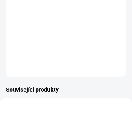
−
+
Přidat do košíku
Jedinečné fusaky šité přímo do dvojčatových sporťáků. Výborně
kopíruje menší sedačky, ale díky originálnímu střihu dostatečně
velký pro děti.
DETAILNÍ INFORMACE
ZEPTAT SE
Související produkty
ŠIJEME V ČR 🧵✂