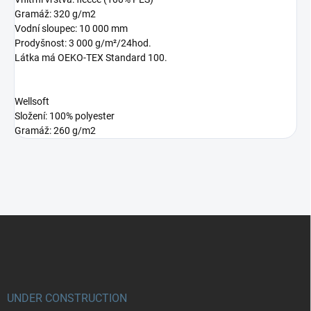
Gramáž: 320 g/m2
Vodní sloupec: 10 000 mm
Prodyšnost: 3 000 g/m²/24hod.
Látka má OEKO-TEX Standard 100.
Wellsoft
Složení: 100% polyester
Gramáž: 260 g/m2
Z
á
p
a
t
í
UNDER CONSTRUCTION