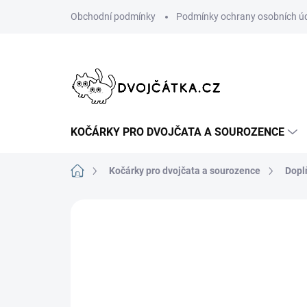
Přejít
Obchodní podmínky
Podmínky ochrany osobních ú
na
obsah
KOČÁRKY PRO DVOJČATA A SOUROZENCE
Domů
Kočárky pro dvojčata a sourozence
Dopl
Neohodnoceno
Podrobnosti hodn
ŠIJEME V ČR 🧵✂