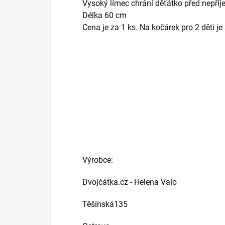
Vysoký límec chrání děťátko před nepří
Délka 60 cm
Cena je za 1 ks. Na kočárek pro 2 děti je
Výrobce:
Dvojčátka.cz - Helena Valo
Těšínská135