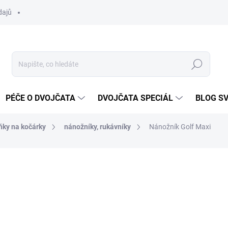
dajů
Hledat
PÉČE O DVOJČATA
DVOJČATA SPECIÁL
BLOG S
ňky na kočárky
nánožníky, rukávníky
Nánožník Golf Maxi
ocení
ZNAČKA:
DVOJČÁTKA.CZ
660 Kč
Měrná
ZVOLTE VARIANTU