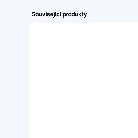
Související produkty
ŠIJEME V ČR 🧵✂
AKCE
ŠIJEME
DOBA UŠITÍ 10-14 DNŮ
Nánožník Golf Duo
Ná
797 Kč
od
Detail
Luxusní nánožník na golfové hole
Nán