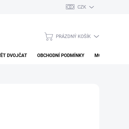
CZK
PRÁZDNÝ KOŠÍK
NÁKUPNÍ
KOŠÍK
VĚT DVOJČAT
OBCHODNÍ PODMÍNKY
MOJE OBJEDNÁ