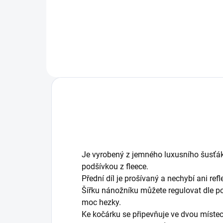
a sportovní kočárky pro
jeho
dvojčata.
své
Je vyrobený z jemného luxusního šusťák
podšívkou z fleece.
Přední díl je prošívaný a nechybí ani re
Šířku nánožníku můžete regulovat dle po
moc hezky.
Ke kočárku se připevňuje ve dvou míste