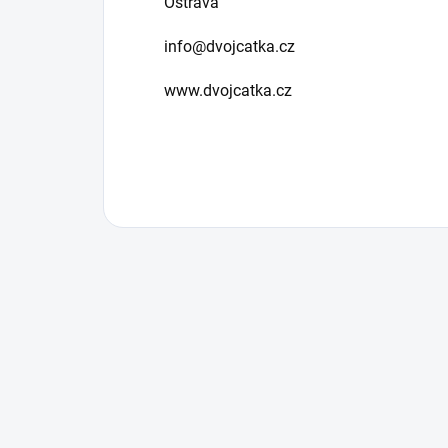
Ostrava
info@dvojcatka.cz
www.dvojcatka.cz