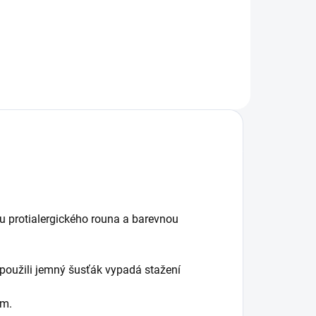
verze, aby se do rukávníků vešla i
ruční brzda. Ocení i tatínci....
 protialergického rouna a barevnou
 použili jemný šusťák vypadá stažení
em.