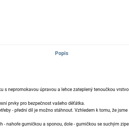
ž šířku si upravíte podle
nánožník pro dvě děti na
ho kočárku.
sportovní kočárky.
Popis
u s nepromokavou úpravou a lehce zateplený tenoučkou vrstvou
flexní prvky pro bezpečnost vašeho děťátka.
třeby - přední díl je možno stáhnout. Vzhledem k tomu, že jsme
ch - nahoře gumičkou a sponou, dole - gumičkou se suchým zip