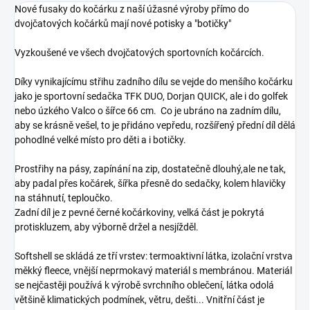
Nové fusaky do kočárku z naší úžasné výroby přímo do
dvojčatových kočárků mají nové potisky a "botičky"
Vyzkoušené ve všech dvojčatových sportovních kočárcích.
Díky vynikajícímu střihu zadního dílu se vejde do menšího kočárku
jako je sportovní sedačka TFK DUO, Dorjan QUICK, ale i do golfek
nebo úzkého Valco o šířce 66 cm. Co je ubráno na zadním dílu,
aby se krásně vešel, to je přidáno vepředu, rozšířený přední díl dělá
pohodlné velké místo pro děti a i botičky.
Prostřihy na pásy, zapínání na zip, dostatečně
dlouhý,ale ne tak,
aby padal přes kočárek, šířka přesně do sedačky, kolem hlavičky
na stáhnutí, teploučko.
Zadní díl je z pevné černé kočárkoviny, velká část je pokrytá
protiskluzem, aby výborně držel a nesjížděl.
Softshell se skládá ze tří vrstev: termoaktivní látka, izolační vrstva
měkký fleece, vnější neprmokavý materiál s membránou. Materiál
se nejčastěji používá k výrobě svrchního oblečení, látka odolá
většině klimatických podmínek, větru, dešti... Vnitřní část je