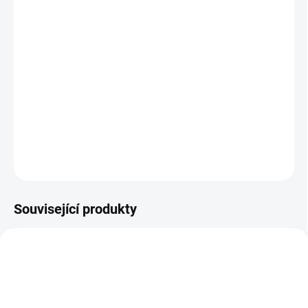
−
+
Přidat do košíku
Jedinečné fusaky šité přímo do dvojčatových sporťáků. Výborně
kopíruje menší sedačky, ale díky originálnímu střihu dostatečně
velký pro děti.
DETAILNÍ INFORMACE
ZEPTAT SE
Související produkty
ŠIJEME V ČR 🧵✂