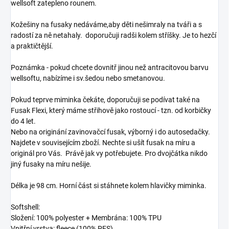
wellsoft zatepleno rounem.
Kožešiny na fusaky nedáváme,aby děti nešimraly na tváři a s
radostí za ně netahaly.
doporučuji radši kolem stříšky. Je to hezčí
a praktičtější.
Poznámka - pokud chcete dovnitř jinou než antracitovou barvu
wellsoftu, nabízíme i sv.šedou nebo smetanovou.
Pokud teprve miminka čekáte, doporučuji se podívat také na
Fusak Flexi, který máme střihově jako rostoucí - tzn. od korbičky
do 4 let.
Nebo na originání zavinovačcí fusak, výborný i do autosedačky.
Najdete v souvisejícím zboží. Nechte si ušít fusak na míru a
originál pro Vás. Právě jak vy potřebujete. Pro dvojčátka nikdo
jiný fusaky na míru nešije.
Délka je 98 cm. Horní část si stáhnete kolem hlavičky miminka.
Softshell:
Složení: 100% polyester + Membrána: 100% TPU
Vnitřní vrstva: fleece (100% PES)