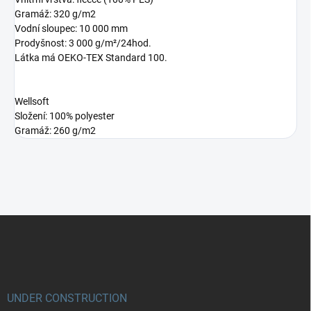
Gramáž: 320 g/m2
Vodní sloupec: 10 000 mm
Prodyšnost: 3 000 g/m²/24hod.
Látka má OEKO-TEX Standard 100.
Wellsoft
Složení: 100% polyester
Gramáž: 260 g/m2
Z
á
p
a
t
í
UNDER CONSTRUCTION