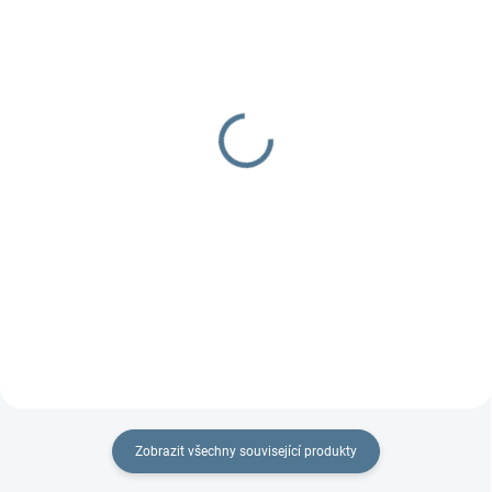
DOBA UŠITÍ 10-14 DNŮ
SKLADEM
Návleky na kola TFK
Echo s měkkou
korbičkou
400 Kč
10 915 Kč
Detail
Detail
Zobrazit všechny související produkty