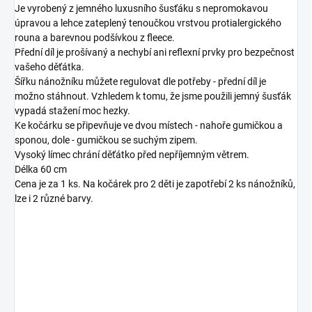
Je vyrobený z jemného luxusního šusťáku s nepromokavou
úpravou a lehce zateplený tenoučkou vrstvou protialergického
rouna a barevnou podšívkou z fleece.
Přední díl je prošívaný a nechybí ani reflexní prvky pro bezpečnost
vašeho děťátka.
Šířku nánožníku můžete regulovat dle potřeby - přední díl je
možno stáhnout. Vzhledem k tomu, že jsme použili jemný šusťák
vypadá stažení moc hezky.
Ke kočárku se připevňuje ve dvou místech - nahoře gumičkou a
sponou, dole - gumičkou se suchým zipem.
Vysoký límec chrání děťátko před nepříjemným větrem.
Délka 60 cm
Cena je za 1 ks. Na kočárek pro 2 děti je zapotřebí 2 ks nánožníků,
lze i 2 různé barvy.