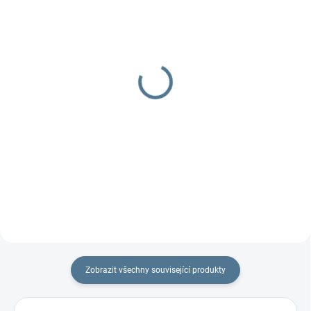
DOBA UŠITÍ 10-14 DNŮ
DOBA UŠITÍ 10-14 DNŮ
Nánožník Golf Maxi
Nánožník Golf Duo
660 Kč
797 Kč
Detail
Detail
Nánožník pro dvojčatové kočárky,
Luxusní nánožník na golfové hole
jehož šířku si upravíte podle
a sportovní kočárky pro
každého druhu kočárku.
dvojčata.
Zobrazit všechny související produkty