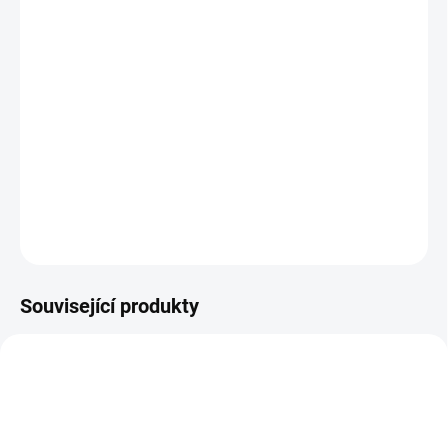
BARVA
−
+
Přidat do košíku
Nánožník na dvojčatový kočárek, jehož šířku si upravíte podle
svého kočárku.
DETAILNÍ INFORMACE
ZEPTAT SE
Související produkty
ŠIJEME V ČR 🧵✂
ŠIJEME V ČR 🧵✂