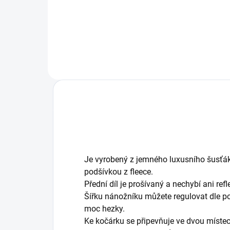
jehož šířku si upravíte podle
a sp
každého druhu kočárku.
dvo
Je vyrobený z jemného luxusního šusťák
podšívkou z fleece.
Přední díl je prošívaný a nechybí ani re
Šířku nánožníku můžete regulovat dle po
moc hezky.
Ke kočárku se připevňuje ve dvou míste