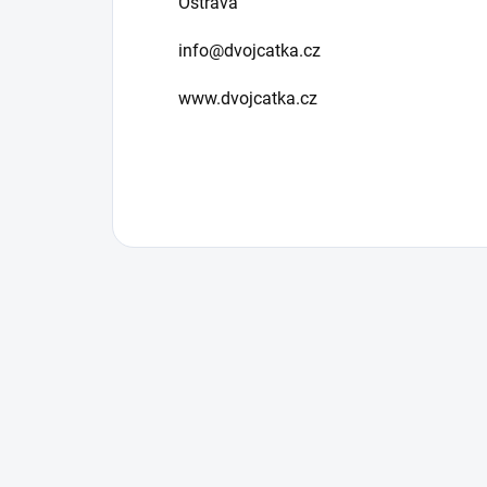
Ostrava
info@dvojcatka.cz
www.dvojcatka.cz