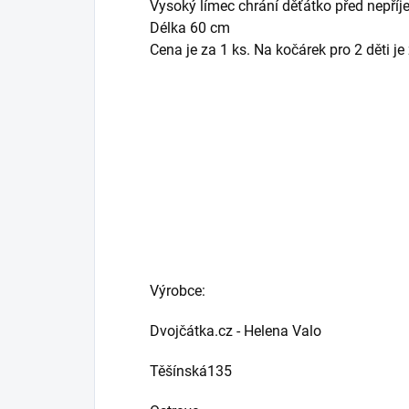
Vysoký límec chrání děťátko před nepří
Délka 60 cm
Cena je za 1 ks. Na kočárek pro 2 děti je
Výrobce:
Dvojčátka.cz - Helena Valo
Těšínská135