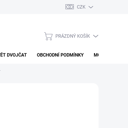
CZK
PRÁZDNÝ KOŠÍK
NÁKUPNÍ
KOŠÍK
VĚT DVOJČAT
OBCHODNÍ PODMÍNKY
MOJE OBJEDNÁ
r
90 Kč