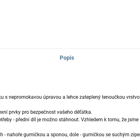
ortovní kočárky pro
nánožník pro dvě děti na
jčata.
sportovní kočárky.
Popis
u s nepromokavou úpravou a lehce zateplený tenoučkou vrstvou
flexní prvky pro bezpečnost vašeho děťátka.
třeby - přední díl je možno stáhnout. Vzhledem k tomu, že jsme
ch - nahoře gumičkou a sponou, dole - gumičkou se suchým zip