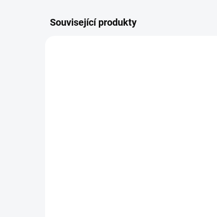
Související produkty
ŠIJEME V ČR 🧵✂
ŠIJEME
DOBA UŠITÍ 10-14 DNŮ
Nánožník Golf Maxi
Ná
660 Kč
79
Detail
Nánožník pro dvojčatové kočárky,
Lux