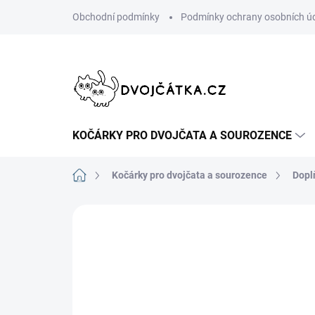
Přejít
Obchodní podmínky
Podmínky ochrany osobních ú
na
obsah
KOČÁRKY PRO DVOJČATA A SOUROZENCE
Domů
Kočárky pro dvojčata a sourozence
Dopl
Neohodnoceno
Podrobnosti hodn
AKCE
ŠIJEME V ČR 🧵✂