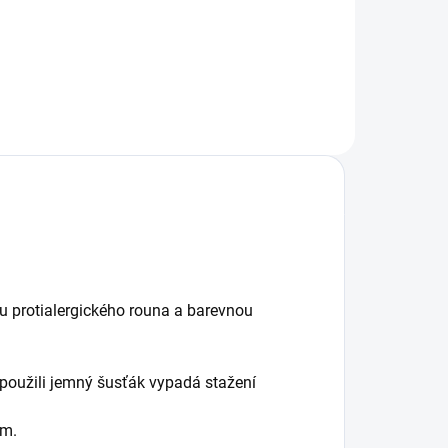
verze, aby se do rukávníků vešla i
ruční brzda. Ocení i tatínci....
 protialergického rouna a barevnou
 použili jemný šusťák vypadá stažení
em.