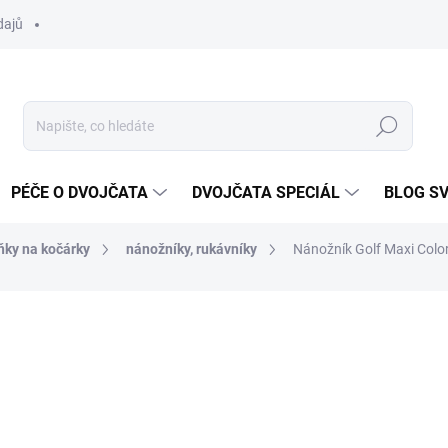
dajů
Hledat
PÉČE O DVOJČATA
DVOJČATA SPECIÁL
BLOG S
ňky na kočárky
nánožníky, rukávníky
Nánožník Golf Maxi Colo
ocení
ZNAČKA:
DVOJČÁTKA.CZ
od 660 Kč
od
3
Měrná
ZVOLTE VARIANTU