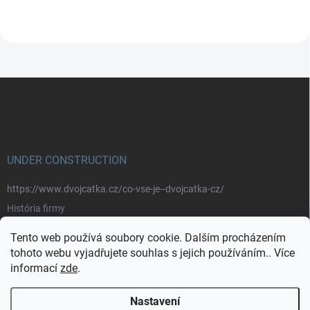
Z
á
p
a
t
í
UNDER CONSTRUCTION
https://www.dvojcatka.cz/co-vse-je--dvojcatka-cz/
História firmy
Prečo nakupovať u nás
Tento web používá soubory cookie. Dalším procházením
Značky
tohoto webu vyjadřujete souhlas s jejich používáním.. Více
informací
zde
.
https://www.dvojcatka.cz/kontakty/>
Nastavení