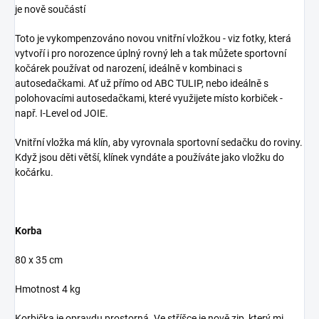
je nově součástí
Toto je vykompenzováno novou vnitřní vložkou - viz fotky, která
vytvoří i pro norozence úplný rovný leh a tak můžete sportovní
kočárek používat od narození, ideálně v kombinaci s
autosedačkami. Ať už přímo od ABC TULIP, nebo ideálně s
polohovacími autosedačkami, které využijete místo korbiček -
např. I-Level od JOIE.
Vnitřní vložka má klín, aby vyrovnala sportovní sedačku do roviny.
Když jsou děti větší, klínek vyndáte a používáte jako vložku do
kočárku.
Korba
80 x 35 cm
Hmotnost 4 kg
Korbička je opravdu prostorná. Ve stříšce je nově zip, který mi