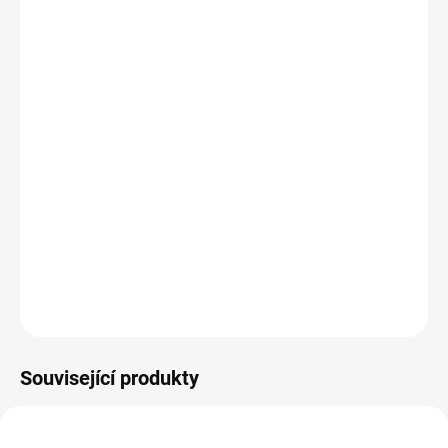
BARVA
KORBA ZOOM 2025
1. DÍTĚ
KORBA ZOOM 2025
2. DÍTĚ
−
+
Přidat do košíku
Luxusní tandem pro dvojčata s korbičkami za sebou.
DETAILNÍ INFORMACE
ZEPTAT SE
Související produkty
ŠIJEME V ČR 🧵✂
DOPORUČUJI👍🏻