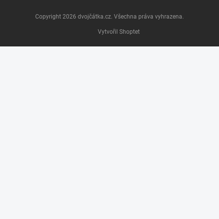
Copyright 2026
dvojčátka.cz
. Všechna práva vyhrazena.
Vytvořil Shoptet