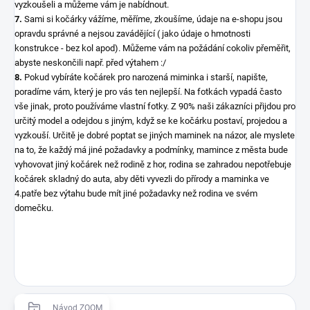
vyzkoušeli a můžeme vám je nabídnout.
7.
Sami si kočárky vážíme, měříme, zkoušíme, údaje na e-shopu jsou
opravdu správné a nejsou zavádějící ( jako údaje o hmotnosti
konstrukce - bez kol apod). Můžeme vám na požádání cokoliv přeměřit,
abyste neskončili např. před výtahem :/
8.
Pokud vybíráte kočárek pro narozená miminka i starší, napište,
poradíme vám, který je pro vás ten nejlepší. Na fotkách vypadá často
vše jinak, proto používáme vlastní fotky. Z 90% naši zákazníci přijdou pro
určitý model a odejdou s jiným, když se ke kočárku postaví, projedou a
vyzkouší. Určitě je dobré poptat se jiných maminek na názor, ale myslete
na to, že každý má jiné požadavky a podmínky, mamince z města bude
vyhovovat jiný kočárek než rodině z hor, rodina se zahradou nepotřebuje
kočárek skladný do auta, aby děti vyvezli do přírody a maminka ve
4.patře bez výtahu bude mít jiné požadavky než rodina ve svém
domečku.
Návod ZOOM