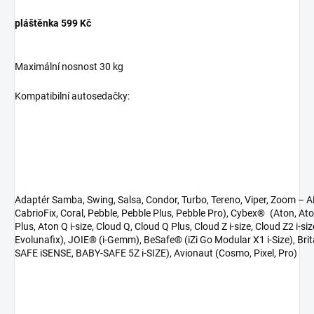
pláštěnka 599 Kč
Maximální nosnost 30 kg
Kompatibilní autosedačky:
Adaptér Samba, Swing, Salsa, Condor, Turbo, Tereno, Viper, Zoom –
A
CabrioFix, Coral, Pebble, Pebble Plus, Pebble Pro), Cybex® (Aton, Ato
Plus, Aton Q i-size, Cloud Q, Cloud Q Plus, Cloud Z i-size, Cloud Z2 i-si
Evolunafix), JOIE® (i-Gemm), BeSafe® (iZi Go Modular X1 i-Size), Br
SAFE iSENSE, BABY-SAFE 5Z i-SIZE), Avionaut (Cosmo, Pixel, Pro)