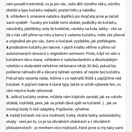
vám poradit konkrétně, co je pro vás, vaše děti různého věku, ročního
období a typu kočárku nejlepší, poslat fotku a nabídku.
3.
vzhledem k omezené nabídce doplňků pro dvojčata jsme je začali
sami vyrábět - fusaky pro každé roční období, podložky do kočárku,
nánožníky, pláštěnky, sety do korbiček, návleky na kola, tašky - vše se
dá u nás ušít přímo na míru a barvu k vašemu kočárku, máte vše přesně
a originálně jen pro vás. Sami si kočárek vyzdobíte, jak potřebujete.
4
.prodáváme kočárky jen takové, v jejich kvalitu věříme a přímo od
autorizovaných dovozců s originálním servisem. Proto, když se vám s
kočárkem něco stane, vzhledem k nadstandardním a dlouhodobým
vztahům s dodavateli neřešíme reklamace nikdy 30 dnů, pokud lze,
pošleme náhradní díl a šikovný tatínek vymění, ať nejste bez kočárku.
Pokud tato varianta nelze, řešíme v co nejkratší lhůtě a zapůjčíme náš
kočárek. K půjčení máme 4 různé typy, takže si určitě vyberete ten, co
vám nejvíce bude vyhovovat.
5.
Jelikož kočárky známe, můžete nám kdykoliv zavolat, jak se cokoliv
skládá, rozkládá, pere, jak se potah dává zpět na kočárek :) , jak se
montují brzdy či řeší adaptéry. Popíšeme, vyfotíme.
6
. Každý kočárek má více možností, korby, vložné tašky, autosedačky,
skejty - není jen to, co je na oficiálních stránkách a v oficiálních
příslušenstvích - je mnohem více možností, které jsme si my taky sami