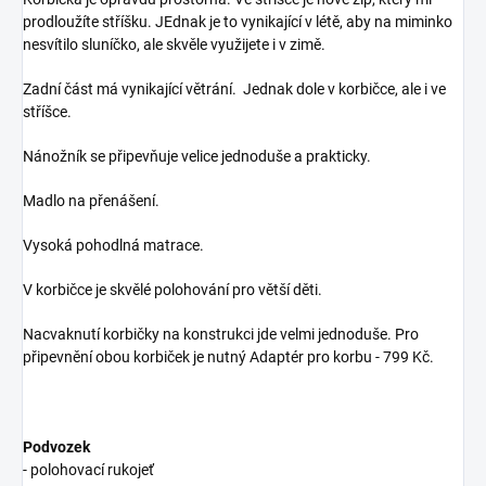
prodloužíte stříšku. JEdnak je to vynikající v létě, aby na miminko
nesvítilo sluníčko, ale skvěle využijete i v zimě.
Zadní část má vynikající větrání. Jednak dole v korbičce, ale i ve
stříšce.
Nánožník se připevňuje velice jednoduše a prakticky.
Madlo na přenášení.
Vysoká pohodlná matrace.
V korbičce je skvělé polohování pro větší děti.
Nacvaknutí korbičky na konstrukci jde velmi jednoduše. Pro
připevnění obou korbiček je nutný Adaptér pro korbu - 799 Kč.
Podvozek
- polohovací rukojeť