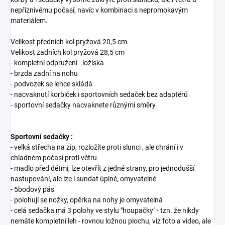
nepříznivému počasí, navíc v kombinaci s nepromokavým
materiálem.
Velikost předních kol pryžová 20,5 cm
Velikost zadních kol pryžová 28,5 cm
- kompletní odpružení - ložiska
- brzda zadní na nohu
- podvozek se lehce skládá
- nacvaknutí korbiček i sportovních sedaček bez adaptérů
- sportovní sedačky nacvaknete různými směry
Sportovní sedačky :
- velká střecha na zip, rozložíte proti slunci , ale chrání i v
chladném počasí proti větru
- madlo před dětmi, lze otevřít z jedné strany, pro jednodušší
nastupování, ale lze i sundat úplně, omyvatelné
- 5bodový pás
- polohují se nožky, opěrka na nohy je omyvatelná
- celá sedačka má 3 polohy ve stylu "houpačky" - tzn. že nikdy
nemáte kompletní leh - rovnou ložnou plochu, viz foto a video, ale