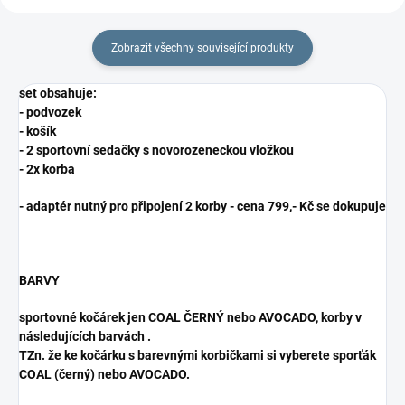
Zobrazit všechny související produkty
set obsahuje:
- podvozek
- košík
- 2 sportovní sedačky s novorozeneckou vložkou
- 2x korba
- adaptér nutný pro připojení 2 korby - cena 799,- Kč se dokupuje
BARVY
sportovné kočárek jen COAL ČERNÝ nebo AVOCADO, korby v
následujících barvách .
TZn. že ke kočárku s barevnými korbičkami si vyberete sporťák
COAL (černý) nebo AVOCADO.