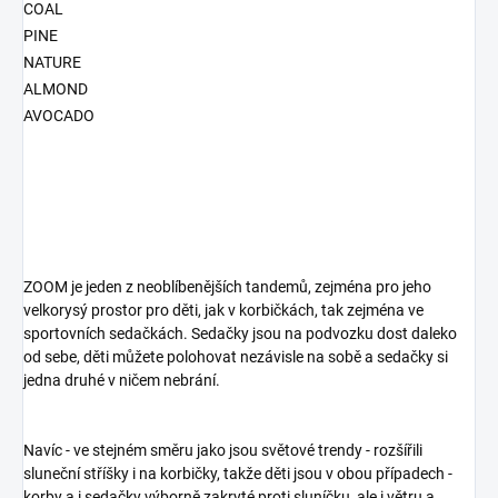
COAL
PINE
NATURE
ALMOND
AVOCADO
ZOOM je jeden z neoblíbenějších tandemů, zejména pro jeho
velkorysý prostor pro děti, jak v korbičkách, tak zejména ve
sportovních sedačkách. Sedačky jsou na podvozku dost daleko
od sebe, děti můžete polohovat nezávisle na sobě a sedačky si
jedna druhé v ničem nebrání.
Navíc - ve stejném směru jako jsou světové trendy - rozšířili
sluneční stříšky i na korbičky, takže děti jsou v obou případech -
korby a i sedačky výborně zakryté proti sluníčku, ale i větru a