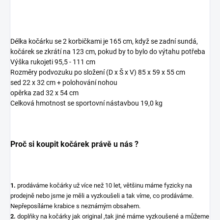
Délka kočárku se 2 korbičkami je 165 cm, když se zadní sundá,
kočárek se zkrátí na 123 cm, pokud by to bylo do výtahu potřeba
Výška rukojeti 95,5 - 111 cm
Rozměry podvozuku po složení (D x Š x V) 85 x 59 x 55 cm
sed 22 x 32 cm + polohování nohou
opěrka zad 32 x 54 cm
Celková hmotnost se sportovní nástavbou 19,0 kg
Proč si koupit kočárek právě u nás ?
1.
prodáváme kočárky už více než 10 let, většinu máme fyzicky na
prodejně nebo jsme je měli a vyzkoušeli a tak víme, co prodáváme.
Nepřeposíláme krabice s neznámým obsahem.
2.
doplňky na kočárky jak original ,tak jiné máme vyzkoušené a můžeme