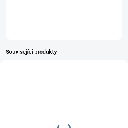
−
+
Přidat do košíku
DETAILNÍ INFORMACE
ZEPTAT SE
Související produkty
SKLADEM
OBVYKLE 2 TÝDNY
ABC Design - Zoom
ZOOM + polohovací
autosedačky Römer
19 990 Kč