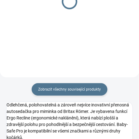
Baby Safe
Detail
34 880 Kč
Jeden z nejlepších tandemů pro
Detail
dvojčátka, lehký podvozek,
možnost 2 korbiček, autosedaček
Kombinace tandemu a
a...
polohovacích autosedaček
Zobrazit všechny související produkty
Odlehčená, polohovatelná a zároveň nejvíce inovativní přenosná
autosedačka pro miminka od Britax Römer. Je vybavena funkcí
Ergo Recline (ergonomické naklánění), která nabízí plošší a
zdravější polohu pro pohodlnější a bezpečnější cestování. Baby-
Safe Pro je kompatibilní se všemi značkami a různými druhy
kočárků.