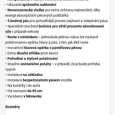
• Ukazatel
správného naklonění
•
Novorozenecká vložka
pro extra ochranu nejmenších, díky
energii absorpčních pěnových polštářků
•
3 bodový pás
pro pohodlnější proces zapínaní a odepínání pásu
• Speciálně navržené
bočnice pro větší procento absorbované
síly
v případě nehody
•
Roste s miminkem
– jednoduše jednou rukou lze nastavit
polstrovanou opěrku hlavy a pás, s tím, jak dítě roste
• Inovativní
hlavová opěrka s paměťovou pěnou
• Extra
dlouhá stříška
proti slunci
•
Pohodlné a stylové polstrování
• Snadno
snímatelné potahy
– v případě, že je bude potřeba
vyprat
• Instalace
na základnu
• Instalace
bezpečnostním pásem
vozidla
• Na kočárky i do auta
• Od narození
do 85 cm
• Vyrobeno
v Německu
Rozměry