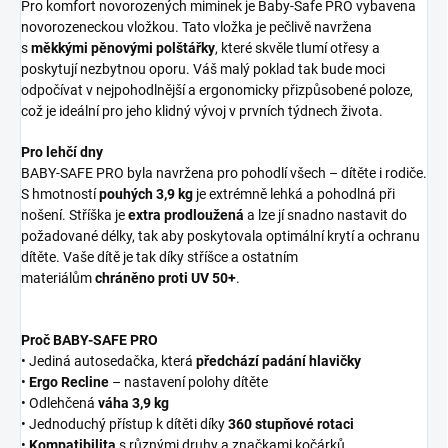
Pro komfort novorozených miminek je Baby-Safe PRO vybavena
novorozeneckou vložkou. Tato vložka je pečlivě navržena
s
měkkými pěnovými polštářky
, které skvěle tlumí otřesy a
poskytují nezbytnou oporu. Váš malý poklad tak bude moci
odpočívat v nejpohodlnější a ergonomicky přizpůsobené poloze,
což je ideální pro jeho klidný vývoj v prvních týdnech života.
Pro lehčí dny
BABY-SAFE PRO byla navržena pro pohodlí všech – dítěte i rodiče.
S hmotností
pouhých 3,9 kg
je extrémně lehká a pohodlná při
nošení. Stříška je
extra prodloužená
a lze jí snadno nastavit do
požadované délky, tak aby poskytovala optimální krytí a ochranu
dítěte. Vaše dítě je tak díky stříšce a ostatním
materiálům
chráněno proti UV 50+
.
Proč BABY-SAFE PRO
• Jediná autosedačka, která
předchází padání hlavičky
•
Ergo Recline
– nastavení polohy dítěte
• Odlehčená
váha 3,9 kg
• Jednoduchý přístup k dítěti díky
360 stupňové rotaci
•
Kompatibilita
s různými druhy a značkami kočárků