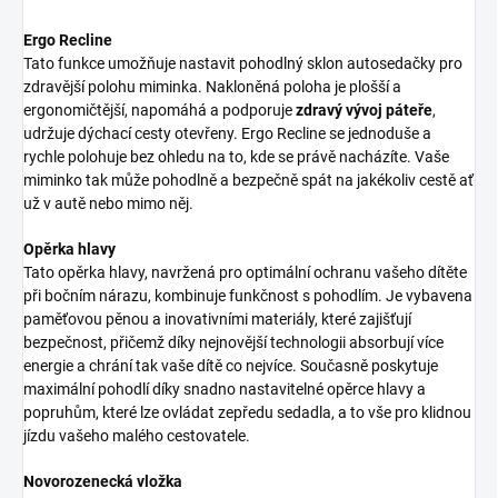
Ergo Recline
Tato funkce umožňuje nastavit pohodlný sklon autosedačky pro
zdravější polohu miminka. Nakloněná poloha je plošší a
ergonomičtější, napomáhá a podporuje
zdravý vývoj páteře
,
udržuje dýchací cesty otevřeny. Ergo Recline se jednoduše a
rychle polohuje bez ohledu na to, kde se právě nacházíte. Vaše
miminko tak může pohodlně a bezpečně spát na jakékoliv cestě ať
už v autě nebo mimo něj.
Opěrka hlavy
Tato opěrka hlavy, navržená pro optimální ochranu vašeho dítěte
při bočním nárazu, kombinuje funkčnost s pohodlím. Je vybavena
paměťovou pěnou a inovativními materiály, které zajišťují
bezpečnost, přičemž díky nejnovější technologii absorbují více
energie a chrání tak vaše dítě co nejvíce. Současně poskytuje
maximální pohodlí díky snadno nastavitelné opěrce hlavy a
popruhům, které lze ovládat zepředu sedadla, a to vše pro klidnou
jízdu vašeho malého cestovatele.
Novorozenecká vložka