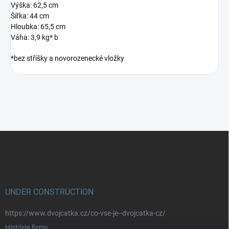
Výška: 62,5 cm
Šířka: 44 cm
Hloubka: 65,5 cm
Váha: 3,9 kg* b
*bez stříšky a novorozenecké vložky
Z
á
p
a
t
í
UNDER CONSTRUCTION
https://www.dvojcatka.cz/co-vse-je--dvojcatka-cz/
História firmy