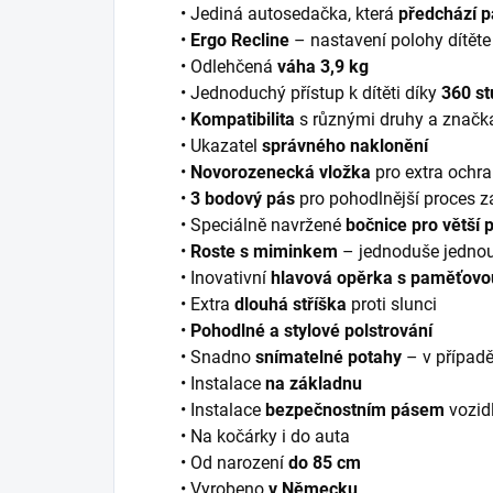
• Jediná autosedačka, která
předchází p
•
Ergo Recline
– nastavení polohy dítěte
• Odlehčená
váha 3,9 kg
• Jednoduchý přístup k dítěti díky
360 st
•
Kompatibilita
s různými druhy a značk
• Ukazatel
správného naklonění
•
Novorozenecká vložka
pro extra ochr
•
3 bodový pás
pro pohodlnější proces z
• Speciálně navržené
bočnice pro větší 
•
Roste s miminkem
– jednoduše jednou 
• Inovativní
hlavová opěrka s paměťovo
• Extra
dlouhá stříška
proti slunci
•
Pohodlné a stylové polstrování
• Snadno
snímatelné potahy
– v případě
• Instalace
na základnu
• Instalace
bezpečnostním pásem
vozid
• Na kočárky i do auta
• Od narození
do 85 cm
• Vyrobeno
v Německu