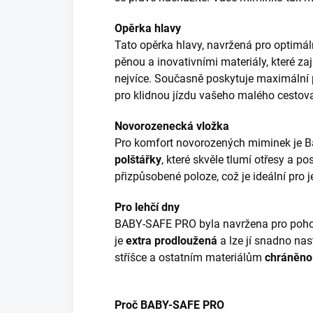
Opěrka hlavy
Tato opěrka hlavy, navržená pro optimá
pěnou a inovativními materiály, které zaj
nejvíce. Současně poskytuje maximální p
pro klidnou jízdu vašeho malého cestova
Novorozenecká vložka
Pro komfort novorozených miminek je B
polštářky
, které skvěle tlumí otřesy a 
přizpůsobené poloze, což je ideální pro j
Pro lehčí dny
BABY-SAFE PRO byla navržena pro pohodl
je
extra prodloužená
a lze jí snadno nas
stříšce a ostatním materiálům
chráněno 
Proč BABY-SAFE PRO