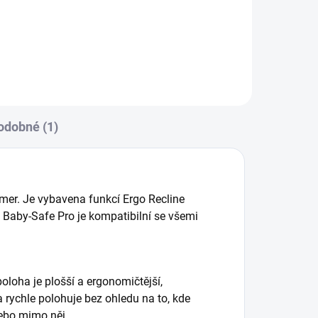
odobné (1)
mer. Je vybavena funkcí Ergo Recline
. Baby-Safe Pro je kompatibilní se všemi
loha je plošší a ergonomičtější,
a rychle polohuje bez ohledu na to, kde
nebo mimo něj.