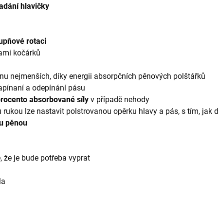
adání hlavičky
upňové rotaci
ami kočárků
anu nejmenších, díky energii absorpčních pěnových polštářků
apínaní a odepínání pásu
procento absorbované síly
v případě nehody
rukou lze nastavit polstrovanou opěrku hlavy a pás, s tím, jak d
u pěnou
, že je bude potřeba vyprat
la