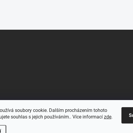
oužívá soubory cookie. Dalším procházením tohoto
S
jete souhlas s jejich používáním.. Více informací
zde
.
í