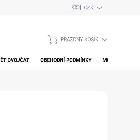
CZK
PRÁZDNÝ KOŠÍK
NÁKUPNÍ
KOŠÍK
VĚT DVOJČAT
OBCHODNÍ PODMÍNKY
MOJE OBJEDNÁ