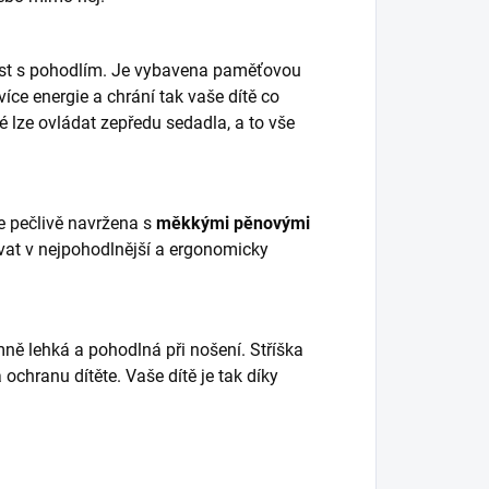
nost s pohodlím. Je vybavena paměťovou
více energie a chrání tak vaše dítě co
 lze ovládat zepředu sedadla, a to vše
 pečlivě navržena s
měkkými pěnovými
ívat v nejpohodlnější a ergonomicky
mně lehká a pohodlná při nošení. Stříška
ochranu dítěte. Vaše dítě je tak díky