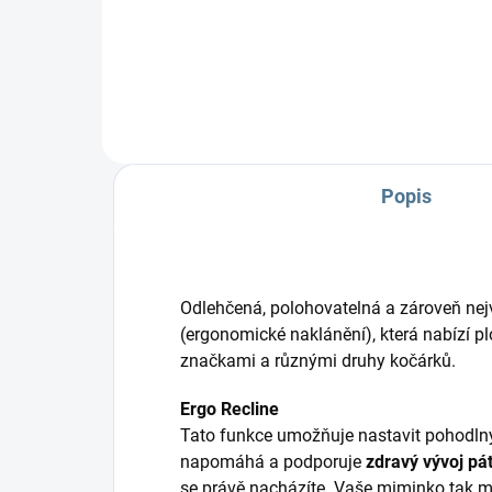
možnost 2 korbiček, autosedaček
Kom
a...
pol
Popis
Odlehčená, polohovatelná a zároveň nej
(ergonomické naklánění), která nabízí pl
značkami a různými druhy kočárků.
Ergo Recline
Tato funkce umožňuje nastavit pohodlný
napomáhá a podporuje
zdravý vývoj pá
se právě nacházíte. Vaše miminko tak m