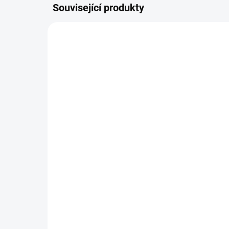
Související produkty
SKLADEM
ABC Design - Zoom
ZO
au
19 990 Kč
Sa
34
Detail
Jeden z nejlepších tandemů pro
dvojčátka, lehký podvozek,