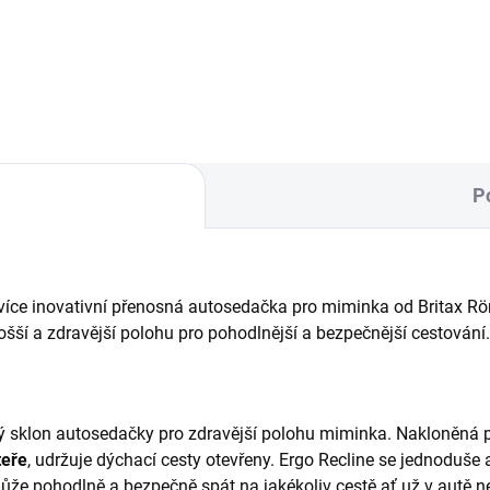
binace tandemu a
ohovacích autosedaček
P
více inovativní přenosná autosedačka pro miminka od Britax Rö
ošší a zdravější polohu pro pohodlnější a bezpečnější cestování
 sklon autosedačky pro zdravější polohu miminka. Nakloněná po
teře
, udržuje dýchací cesty otevřeny. Ergo Recline se jednoduše 
ůže pohodlně a bezpečně spát na jakékoliv cestě ať už v autě 