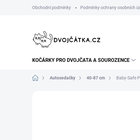
Přejít
Obchodní podmínky
Podmínky ochrany osobních ú
na
obsah
KOČÁRKY PRO DVOJČATA A SOUROZENCE
Domů
Autosedačky
40-87 cm
Baby-Safe P
Neohodnoceno
Podrobnosti hodn