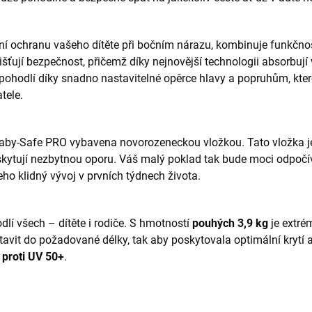
lní ochranu vašeho dítěte při bočním nárazu, kombinuje funkč
išťují bezpečnost, přičemž díky nejnovější technologii absorbují 
ohodlí díky snadno nastavitelné opěrce hlavy a popruhům, které
tele.
aby-Safe PRO vybavena novorozeneckou vložkou. Tato vložka je
poskytují nezbytnou oporu. Váš malý poklad tak bude moci odpoč
eho klidný vývoj v prvních týdnech života.
í všech – dítěte i rodiče. S hmotností
pouhých 3,9 kg
je extré
tavit do požadované délky, tak aby poskytovala optimální krytí a 
proti UV 50+
.