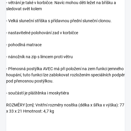
- větrání je také v korbičce. Navíc mohou děti ležet na bříšku a
sledovat svět kolem
- Velká sluneční stříška s přídavnou přední sluneční clonou.
- nastavitelné polohování zad v korbičce
- pohodlná matrace
- nánožník na zip s límcem proti větru
- Přenosná postýlka AVEC má při položení na zem funkci jemného
houpání, t
uto funkci lze zablokovat rozložením speciálních podpěr
pod přenosnou postýlkou.
- součástí je pláštěnka i moskytiéra
ROZMĚRY [cm]: Vnitřní rozměry nosítka (délka x šířka x výška): 77
x 33 x 21 Hmotnost: 4,7 kg