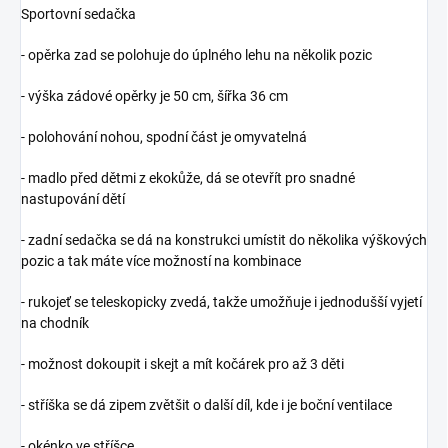
Sportovní sedačka
- opěrka zad se polohuje do úplného lehu na několik pozic
- výška zádové opěrky je 50 cm, šířka 36 cm
- polohování nohou, spodní část je omyvatelná
- madlo před dětmi z ekokůže, dá se otevřít pro snadné
nastupování dětí
- zadní sedačka se dá na konstrukci umístit do několika výškových
pozic a tak máte více možností na kombinace
- rukojeť se teleskopicky zvedá, takže umožňuje i jednodušší vyjetí
na chodník
- možnost dokoupit i skejt a mít kočárek pro až 3 děti
- stříška se dá zipem zvětšit o další díl, kde i je boční ventilace
- okénko ve stříšce