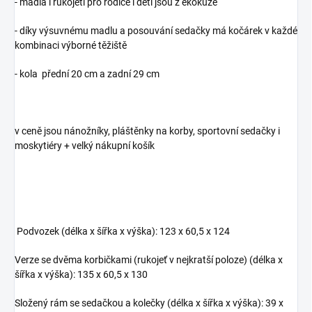
- madla i rukojeti pro rodiče i děti jsou z ekokůže
- díky výsuvnému madlu a posouvání sedačky má kočárek v každé
kombinaci výborné těžiště
- kola přední 20 cm a zadní 29 cm
v ceně jsou nánožníky, pláštěnky na korby, sportovní sedačky i
moskytiéry + velký nákupní košík
Podvozek (délka x šířka x výška): 123 x 60,5 x 124
Verze se dvěma korbičkami (rukojeť v nejkratší poloze) (délka x
šířka x výška): 135 x 60,5 x 130
Složený rám se sedačkou a kolečky (délka x šířka x výška): 39 x