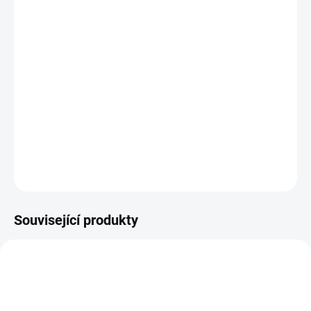
BARVA
−
+
Přidat do košíku
inspirováno nejnovějšími pařížskými módními trendy. Z tandemu
pro jedno dítě a naopak.
DETAILNÍ INFORMACE
ZEPTAT SE
Související produkty
ŠIJEME V ČR 🧵✂