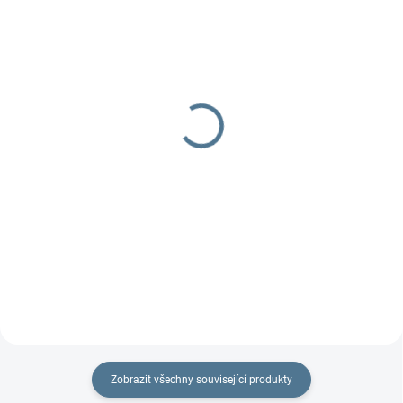
OBRATEM PŘIJDE DO MAILU
DOBA UŠITÍ 10-14 DNŮ
Vybíráme Kočárek pro
Rostoucí fusak flexi
dvojčata
LUXURY
349 Kč
2 497 Kč
Do košíku
Detail
Na více než 50 stranách
Fusak od korbičky do 4 let. Upraví
rozebírám vše, co je důležité, co
se přesně na malou velikost
neopomenout, na co si dávat...
korby a zvětší, jak bude...
Zobrazit všechny související produkty