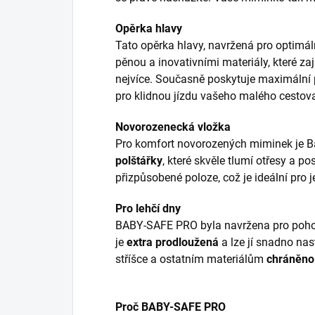
Opěrka hlavy
Tato opěrka hlavy, navržená pro optimá
pěnou a inovativními materiály, které zaj
nejvíce. Současně poskytuje maximální p
pro klidnou jízdu vašeho malého cestova
Novorozenecká vložka
Pro komfort novorozených miminek je B
polštářky
, které skvěle tlumí otřesy a 
přizpůsobené poloze, což je ideální pro j
Pro lehčí dny
BABY-SAFE PRO byla navržena pro pohodl
je
extra prodloužená
a lze jí snadno nas
stříšce a ostatním materiálům
chráněno 
Proč BABY-SAFE PRO