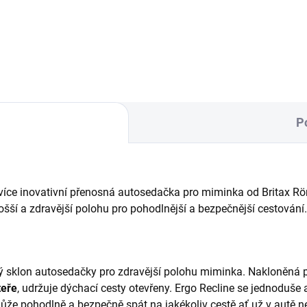
binace tandemu a
ohovacích autosedaček
P
více inovativní přenosná autosedačka pro miminka od Britax Rö
ošší a zdravější polohu pro pohodlnější a bezpečnější cestování
 sklon autosedačky pro zdravější polohu miminka. Nakloněná po
teře
, udržuje dýchací cesty otevřeny. Ergo Recline se jednoduše 
ůže pohodlně a bezpečně spát na jakékoliv cestě ať už v autě 