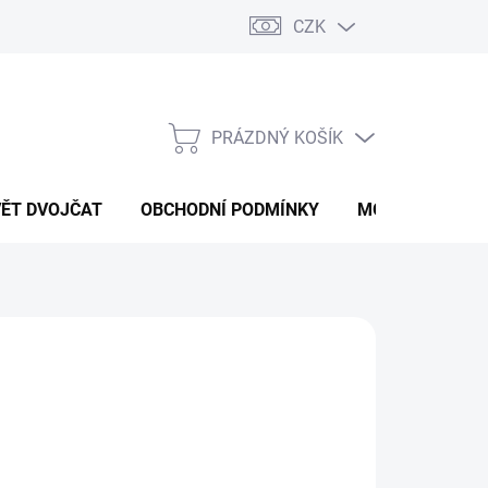
CZK
PRÁZDNÝ KOŠÍK
NÁKUPNÍ
KOŠÍK
VĚT DVOJČAT
OBCHODNÍ PODMÍNKY
MOJE OBJEDNÁ