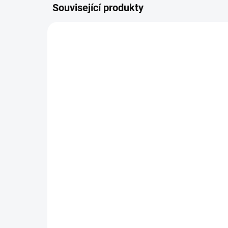
Související produkty
SKLADEM
ABC Design - Zoom
ZO
au
19 990 Kč
Sa
34
Detail
Jeden z nejlepších tandemů pro
dvojčátka, lehký podvozek,