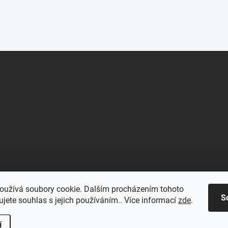
oužívá soubory cookie. Dalším procházením tohoto
S
jete souhlas s jejich používáním.. Více informací
zde
.
í