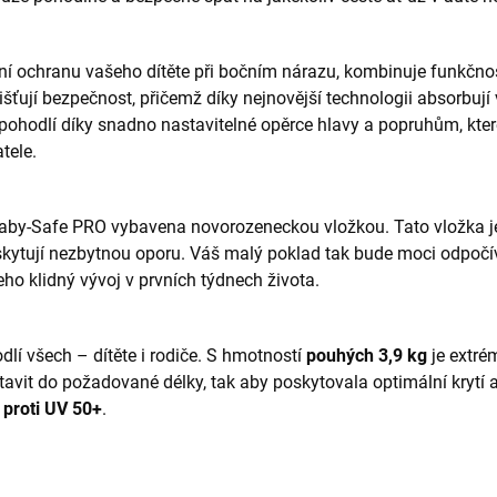
lní ochranu vašeho dítěte při bočním nárazu, kombinuje funkč
išťují bezpečnost, přičemž díky nejnovější technologii absorbují 
ohodlí díky snadno nastavitelné opěrce hlavy a popruhům, které
tele.
aby-Safe PRO vybavena novorozeneckou vložkou. Tato vložka je
poskytují nezbytnou oporu. Váš malý poklad tak bude moci odpoč
eho klidný vývoj v prvních týdnech života.
í všech – dítěte i rodiče. S hmotností
pouhých 3,9 kg
je extré
tavit do požadované délky, tak aby poskytovala optimální krytí a 
proti UV 50+
.