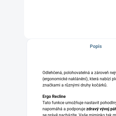
možnost 2 korbiček, autosedaček
Kom
a...
pol
Popis
Odlehčená, polohovatelná a zároveň nej
(ergonomické naklánění), která nabízí pl
značkami a různými druhy kočárků.
Ergo Recline
Tato funkce umožňuje nastavit pohodlný
napomáhá a podporuje
zdravý vývoj pá
se právě nacházíte. Vaše miminko tak m