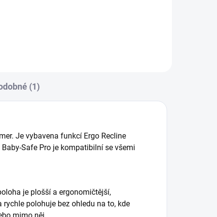
odobné (1)
mer. Je vybavena funkcí Ergo Recline
. Baby-Safe Pro je kompatibilní se všemi
loha je plošší a ergonomičtější,
a rychle polohuje bez ohledu na to, kde
nebo mimo něj.