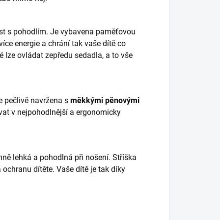
nost s pohodlím. Je vybavena paměťovou
více energie a chrání tak vaše dítě co
 lze ovládat zepředu sedadla, a to vše
 pečlivě navržena s
měkkými pěnovými
ívat v nejpohodlnější a ergonomicky
mně lehká a pohodlná při nošení. Stříška
ochranu dítěte. Vaše dítě je tak díky