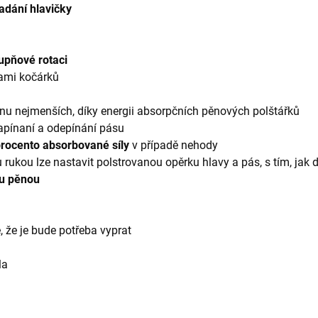
adání hlavičky
upňové rotaci
ami kočárků
anu nejmenších, díky energii absorpčních pěnových polštářků
apínaní a odepínání pásu
procento absorbované síly
v případě nehody
rukou lze nastavit polstrovanou opěrku hlavy a pás, s tím, jak d
u pěnou
, že je bude potřeba vyprat
la