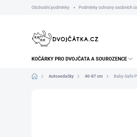
Přejít
Obchodní podmínky
Podmínky ochrany osobních ú
na
obsah
KOČÁRKY PRO DVOJČATA A SOUROZENCE
Domů
Autosedačky
40-87 cm
Baby-Safe P
Neohodnoceno
Podrobnosti hodn