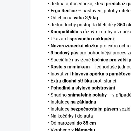
• Jediná autosedačka, která
předchází p
•
Ergo Recline
– nastavení polohy dítěte
• Odlehčená
váha 3,9 kg
• Jednoduchý přístup k dítěti díky
360 st
•
Kompatibilita
s různými druhy a značk
• Ukazatel
správného naklonění
•
Novorozenecká vložka
pro extra ochr
•
3 bodový pás
pro pohodlnější proces z
• Speciálně navržené
bočnice pro větší 
•
Roste s miminkem
– jednoduše jednou 
• Inovativní
hlavová opěrka s paměťovo
• Extra
dlouhá stříška
proti slunci
•
Pohodlné a stylové polstrování
• Snadno
snímatelné potahy
– v případě
• Instalace
na základnu
• Instalace
bezpečnostním pásem
vozid
• Na kočárky i do auta
• Od narození
do 85 cm
• Vyrobeno
v Německu