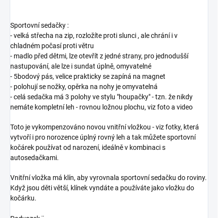
Sportovní sedačky :
- velká střecha na zip, rozložíte proti slunci , ale chrání i v
chladném počasí proti větru
- madlo před dětmi, lze otevřít z jedné strany, pro jednodušší
nastupování, ale lze i sundat úplně, omyvatelné
- 5bodový pás, velice prakticky se zapíná na magnet
- polohují se nožky, opěrka na nohy je omyvatelná
- celá sedačka má 3 polohy ve stylu "houpačky" - tzn. že nikdy
nemáte kompletní leh - rovnou ložnou plochu, viz foto a video
Toto je vykompenzováno novou vnitřní vložkou - viz fotky, která
vytvoří i pro norozence úplný rovný leh a tak můžete sportovní
kočárek používat od narození, ideálně v kombinaci s
autosedačkami.
Vnitřní vložka má klín, aby vyrovnala sportovní sedačku do roviny.
Když jsou děti větší, klínek vyndáte a používáte jako vložku do
kočárku.