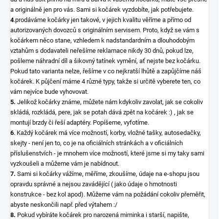
a originálně jen pro vás. Sami si kočárek vyzdobíte, jak potřebujete.
4
.prodáváme kočárky jen takové, v jejich kvalitu věříme a přímo od
autorizovaných dovozců s originálním servisem. Proto, když se vám s
kočárkem něco stane, vzhledem k nadstandardním a dlouhodobým
vztahům s dodavateli neřešíme reklamace nikdy 30 dnů, pokud lze,
pošleme náhradní díl a šikovný tatínek vymění, ať nejste bez kočárku.
Pokud tato varianta nelze, řešíme v co nejkratší lhůtě a zapůjčíme náš
kočárek. K půjčení máme 4 různé typy, takže si určitě vyberete ten, co
vám nejvíce bude vyhovovat.
5.
Jelikož kočárky známe, můžete nám kdykoliv zavolat, jak se cokoliv
skládá, rozkládá, pere, jak se potah dává zpět na kočárek :) , jak se
montují brzdy či řeší adaptéry. Popíšeme, vyfotíme.
6
. Každý kočárek má více možností, korby, vložné tašky, autosedačky,
skejty - není jen to, co je na oficiálních stránkách a v oficiálních
příslušenstvích - je mnohem více možností, které jsme si my taky sami
vyzkoušeli a můžeme vám je nabídnout.
7.
Sami si kočárky vážíme, měříme, zkoušíme, údaje na e-shopu jsou
opravdu správné a nejsou zavádějící ( jako údaje o hmotnosti
konstrukce - bez kol apod). Můžeme vám na požádání cokoliv přeměřit,
abyste neskončili např. před výtahem :/
8.
Pokud vybíráte kočárek pro narozená miminka i starší, napište,