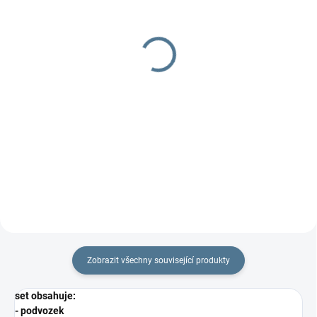
Fusak Polar
Rostoucí fusak flexi
LUXURY
1 899 Kč
2 497 Kč
Detail
Detail
Jedinečné fusaky šité přímo do
dvojčatových sporťáků. Výborně
Fusak od korbičky do 4 let. Upraví
kopíruje menší sedačky, ale díky...
se přesně na malou velikost
korby a zvětší, jak bude...
Zobrazit všechny související produkty
set obsahuje:
- podvozek