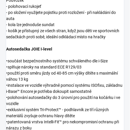
Podvozek ¨
- polohovací rukojeť
- po složení využijete pojistku proti rozložení - při nakládání do
auta
- kola lze jednoduše sundat
- košík je přístupný ze všech stran, když jsou děti ve sportovních
sedačkách proti sobě, ideální odkládací místo na hračky
Autosedačka JOIE I-level
•součást bezpečnostního systému schváleného dle i-Size
•splňuje nároky na standard ECE R129/03
•použití proti směru jízdy od 40-85 cm výšky dítěte s maximální
váhou 13 kg
•instalace ve vozidle výhradně pomocí systému ISOfixu, základnu
i-Base™ Encore je potřeba dokoupit samostatně
•polohování autosedačky do 3 úrovní pro použití na kočárku i ve
vozidle
•exklusivní systém Tri-Protect™ - podhlavník ze tří různých
materiálů zvyšuje ochranu hlavy dítěte
•patentovaná vrstva Intelli-Fit™ pro nekompromisní ochranu při
nárazu z boku