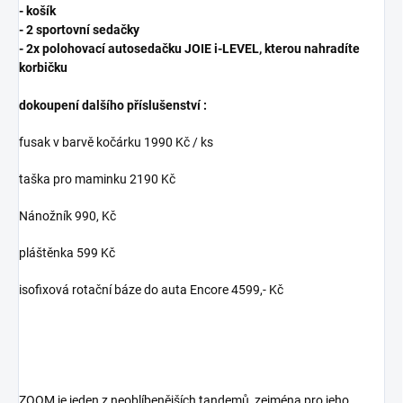
- košík
- 2 sportovní sedačky
- 2x polohovací autosedačku JOIE i-LEVEL, kterou nahradíte
korbičku
dokoupení dalšího příslušenství :
fusak v barvě kočárku 1990 Kč / ks
taška pro maminku 2190 Kč
Nánožník 990, Kč
pláštěnka 599 Kč
isofixová rotační báze do auta Encore 4599,- Kč
ZOOM je jeden z neoblíbenějších tandemů, zejména pro jeho