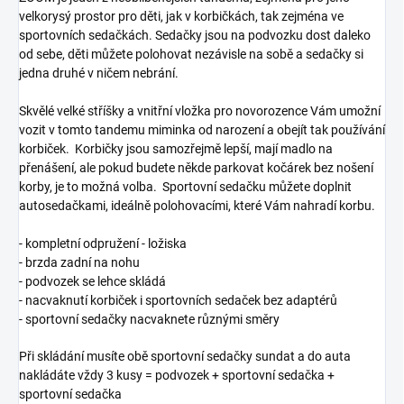
velkorysý prostor pro děti, jak v korbičkách, tak zejména ve
sportovních sedačkách. Sedačky jsou na podvozku dost daleko
od sebe, děti můžete polohovat nezávisle na sobě a sedačky si
jedna druhé v ničem nebrání.
Skvělé velké stříšky a vnitřní vložka pro novorozence Vám umožní
vozit v tomto tandemu miminka od narození a obejít tak používání
korbiček. Korbičky jsou samozřejmě lepší, mají madlo na
přenášení, ale pokud budete někde parkovat kočárek bez nošení
korby, je to možná volba. Sportovní sedačku můžete doplnit
autosedačkami, ideálně polohovacími, které Vám nahradí korbu.
- kompletní odpružení - ložiska
- brzda zadní na nohu
- podvozek se lehce skládá
- nacvaknutí korbiček i sportovních sedaček bez adaptérů
- sportovní sedačky nacvaknete různými směry
Při skládání musíte obě sportovní sedačky sundat a do auta
nakládáte vždy 3 kusy = podvozek + sportovní sedačka +
sportovní sedačka