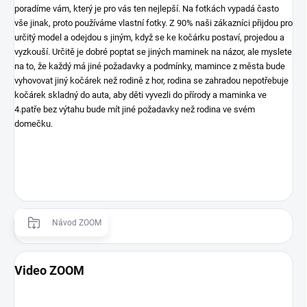
poradíme vám, který je pro vás ten nejlepší. Na fotkách vypadá často
vše jinak, proto používáme vlastní fotky. Z 90% naši zákazníci přijdou pro
určitý model a odejdou s jiným, když se ke kočárku postaví, projedou a
vyzkouší. Určitě je dobré poptat se jiných maminek na názor, ale myslete
na to, že každý má jiné požadavky a podmínky, mamince z města bude
vyhovovat jiný kočárek než rodině z hor, rodina se zahradou nepotřebuje
kočárek skladný do auta, aby děti vyvezli do přírody a maminka ve
4.patře bez výtahu bude mít jiné požadavky než rodina ve svém
domečku.
Návod ZOOM
Video ZOOM