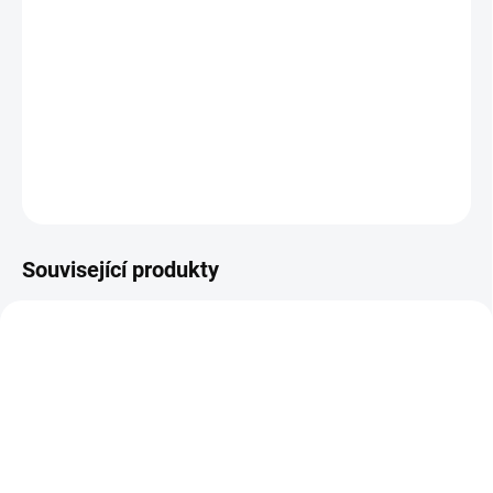
BARVA
−
+
Přidat do košíku
DETAILNÍ INFORMACE
ZEPTAT SE
Související produkty
ŠIJEME V ČR 🧵✂
DOBA UŠITÍ 10-14 DNŮ
DOBA UŠITÍ 10-14 DNŮ