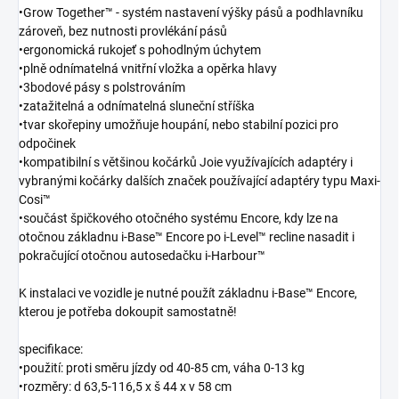
•Grow Together™ - systém nastavení výšky pásů a podhlavníku
zároveň, bez nutnosti provlékání pásů
•ergonomická rukojeť s pohodlným úchytem
•plně odnímatelná vnitřní vložka a opěrka hlavy
•3bodové pásy s polstrováním
•zatažitelná a odnímatelná sluneční stříška
•tvar skořepiny umožňuje houpání, nebo stabilní pozici pro
odpočinek
•kompatibilní s většinou kočárků Joie využívajících adaptéry i
vybranými kočárky dalších značek používající adaptéry typu Maxi-
Cosi™
•součást špičkového otočného systému Encore, kdy lze na
otočnou základnu i-Base™ Encore po i-Level™ recline nasadit i
pokračující otočnou autosedačku i-Harbour™
K instalaci ve vozidle je nutné použít základnu i-Base™ Encore,
kterou je potřeba dokoupit samostatně!
specifikace:
•použití: proti směru jízdy od 40-85 cm, váha 0-13 kg
•rozměry: d 63,5-116,5 x š 44 x v 58 cm