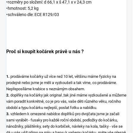
•rozměry po složení: d 66,1 x š 47,1 x v 24,3 cm
•hmotnost: 5,2 kg
•schváleno dle: ECE R129/03
Proč si koupit kočárek právě u nás ?
1.
prodáváme kočárky už více než 10 let, většinu máme fyzicky na
prodejně nebo jsme je měli a vyzkoušeli a tak víme, co prodáváme.
Nepřeposíláme krabice s neznámým obsahem.
2.
doplňky na kočárky jak original ,tak jiné máme vyzkoušené a můžeme
vám poradit konkrétně, co je pro vás, vaše děti různého věku, ročního
období a typu kočárku nejlepší, poslat fotku a nabídku.
3.
vzhledem k omezené nabídce doplňků pro dvojčata jsme je začali
sami vyrábět - fusaky pro každé roční období, podložky do kočárku,
nánožníky, pláštěnky, sety do korbiček, návleky na kola, tašky - vše se
dá u nás ušít přímo na míru a barvu k vašemu kočárku, máte vše přesně