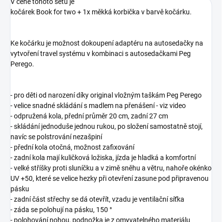
V ceně tohoto setu je
kočárek Book for two + 1x měkká korbička v barvě kočárku.
Ke kočárku je možnost dokoupení adaptéru na autosedačky na
vytvoření travel systému v kombinaci s autosedačkami Peg
Perego.
- pro děti od narození díky original vložným taškám Peg Perego
- velice snadné skládání s madlem na přenášení - viz video
- odpružená kola, přední průměr 20 cm, zadní 27 cm
- skládání jednoduše jednou rukou, po složení samostatně stojí,
navíc se polstrování nezašpiní
- přední kola otočná, možnost zafixování
- zadní kola mají kuličková ložiska, jízda je hladká a komfortní
- velké stříšky proti sluníčku a v zimě sněhu a větru, nahoře okénko
UV +50, které se velice hezky při otevření zasune pod připravenou
pásku
- zadní část střechy se dá otevřít, vzadu je ventilační síťka
- záda se polohují na pásku, 150 °
- polohování nohou, podnožka je z omyvatelného materiálu