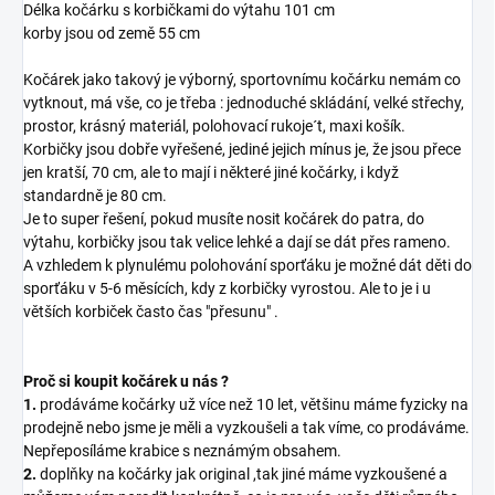
Délka kočárku s korbičkami do výtahu 101 cm
korby jsou od země 55 cm
Kočárek jako takový je výborný, sportovnímu kočárku nemám co
vytknout, má vše, co je třeba : jednoduché skládání, velké střechy,
prostor, krásný materiál, polohovací rukoje´t, maxi košík.
Korbičky jsou dobře vyřešené, jediné jejich mínus je, že jsou přece
jen kratší, 70 cm, ale to mají i některé jiné kočárky, i když
standardně je 80 cm.
Je to super řešení, pokud musíte nosit kočárek do patra, do
výtahu, korbičky jsou tak velice lehké a dají se dát přes rameno.
A vzhledem k plynulému polohování sporťáku je možné dát děti do
sporťáku v 5-6 měsících, kdy z korbičky vyrostou. Ale to je i u
větších korbiček často čas "přesunu" .
Proč si koupit kočárek u nás ?
1.
prodáváme kočárky už více než 10 let, většinu máme fyzicky na
prodejně nebo jsme je měli a vyzkoušeli a tak víme, co prodáváme.
Nepřeposíláme krabice s neznámým obsahem.
2.
doplňky na kočárky jak original ,tak jiné máme vyzkoušené a