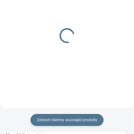
DOBA UŠITÍ 10-14 DNŮ
2 TÝDNY
Zavinovačka Winter
Bag box
oboustranná
1 990 Kč
1 297 Kč
Detail
Detail
Nejprodávanější taška pro
dvojčatové maminky s možností
Teploučká zavinovačka do
přestavění popruhů na batoh.
autosedačky nebo korbičky.
Zobrazit všechny související produkty