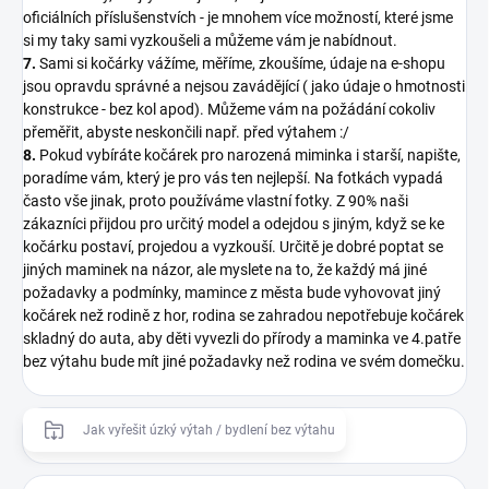
oficiálních příslušenstvích - je mnohem více možností, které jsme
si my taky sami vyzkoušeli a můžeme vám je nabídnout.
7.
Sami si kočárky vážíme, měříme, zkoušíme, údaje na e-shopu
jsou opravdu správné a nejsou zavádějící ( jako údaje o hmotnosti
konstrukce - bez kol apod). Můžeme vám na požádání cokoliv
přeměřit, abyste neskončili např. před výtahem :/
8.
Pokud vybíráte kočárek pro narozená miminka i starší, napište,
poradíme vám, který je pro vás ten nejlepší. Na fotkách vypadá
často vše jinak, proto používáme vlastní fotky. Z 90% naši
zákazníci přijdou pro určitý model a odejdou s jiným, když se ke
kočárku postaví, projedou a vyzkouší. Určitě je dobré poptat se
jiných maminek na názor, ale myslete na to, že každý má jiné
požadavky a podmínky, mamince z města bude vyhovovat jiný
kočárek než rodině z hor, rodina se zahradou nepotřebuje kočárek
skladný do auta, aby děti vyvezli do přírody a maminka ve 4.patře
bez výtahu bude mít jiné požadavky než rodina ve svém domečku.
Jak vyřešit úzký výtah / bydlení bez výtahu