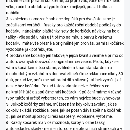
můžeme vám poradit konkrétně, co je pro vás, vaše děti různého
věku, ročního období a typu kočárku nejlepší, poslat fotku a
nabídku.
3.
vzhledem k omezené nabídce doplňků pro dvojčata jsme je
začali sami vyrábět - fusaky pro každé roční období, podložky do
kočárku, nánožníky, pláštěnky, sety do korbiček, návleky na kola,
tašky - vše se dá u nás ušít přímo na míru a barvu k vašemu
kočárku, máte vše přesně a originálně jen pro vás. Sami si kočárek
vyzdobíte, jak potřebujete.
4.
prodáváme kočárky jen takové, v jejich kvalitu věříme a přímo od
autorizovaných dovozců s originálním servisem. Proto, když se
vám s kočárkem něco stane, vzhledem k nadstandardním a
dlouhodobým vztahům s dodavateli neřešíme reklamace nikdy 30
dnů, pokud lze, pošleme náhradní díl a šikovný tatínek vymění, ať
nejste bez kočárku. Pokud tato varianta nelze, řešíme v co
nejkratší lhůtě a zapůjčíme náš kočárek. K půjčení máme 4 různé
typy, takže si určitě vyberete ten, co vám nejvíce bude vyhovovat.
5.
Jelikož kočárky známe, můžete nám kdykoliv zavolat, jak se
cokoliv skládá, rozkládá, pere, jak se potah dává zpět na kočárek
:) , jak se montují brzdy či řeší adaptéry. Popíšeme, vyfotíme.
6.
Každý kočárek má více možností, korby, vložné tašky,
autosedačky, skejty - není jen to, co je na oficiálních stránkách a v