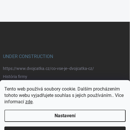
Z
á
p
a
t
í
UNDER CONSTRUCTION
https://www.dvojcatka.cz/co-vse-je--dvojcatka-cz/
História firmy
Prečo nakupovať u nás
Tento web používá soubory cookie. Dalším procházením
Značky
tohoto webu vyjadřujete souhlas s jejich používáním.. Více
informací
zde
.
https://www.dvojcatka.cz/kontakty/>
Nastavení