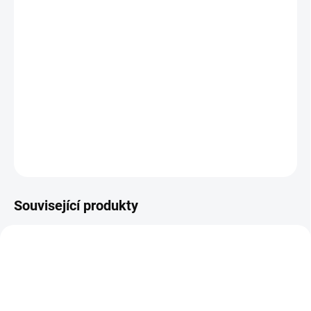
BARVA
−
+
Přidat do košíku
Dokonalý sporťák v setu s měkkou korbičkou.
DETAILNÍ INFORMACE
ZEPTAT SE
Související produkty
DOPORUČUJI👍🏻
DOPORUČUJI👍🏻
ŠIJEME V ČR 🧵✂