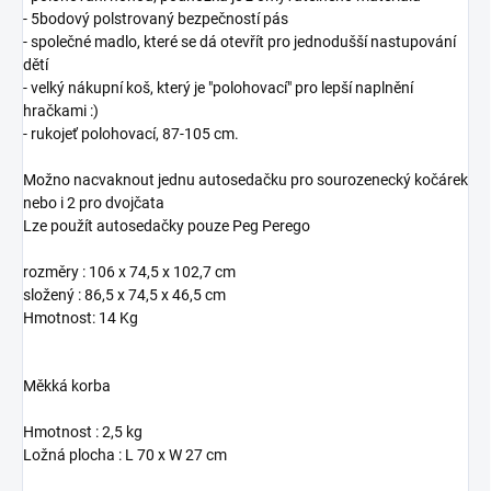
- 5bodový polstrovaný bezpečností pás
- společné madlo, které se dá otevřít pro jednodušší nastupování
dětí
- velký nákupní koš, který je "polohovací" pro lepší naplnění
hračkami :)
- rukojeť polohovací, 87-105 cm.
Možno nacvaknout jednu autosedačku pro sourozenecký kočárek
nebo i 2 pro dvojčata
Lze použít autosedačky pouze Peg Perego
rozměry : 106 x 74,5 x 102,7 cm
složený : 86,5 x 74,5 x 46,5 cm
Hmotnost: 14 Kg
Měkká korba
Hmotnost : 2,5 kg
Ložná plocha : L 70 x W 27 cm