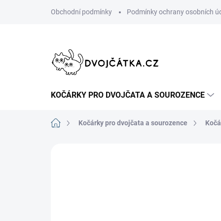
Přejít
Obchodní podmínky
Podmínky ochrany osobních ú
na
obsah
KOČÁRKY PRO DVOJČATA A SOUROZENCE
Domů
Kočárky pro dvojčata a sourozence
Kočá
Neohodnoceno
Podrobnosti hodn