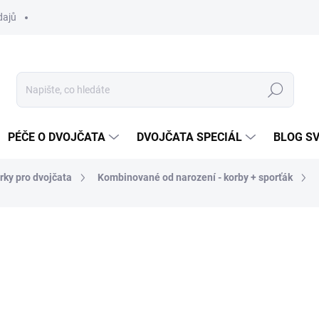
dajů
Hledat
PÉČE O DVOJČATA
DVOJČATA SPECIÁL
BLOG S
rky pro dvojčata
Kombinované od narození - korby + sporťák
ocení
ZNAČKA:
EMMALJUNGA
54 499 Kč
Měrná
ZVOLTE VARIANTU
cena: