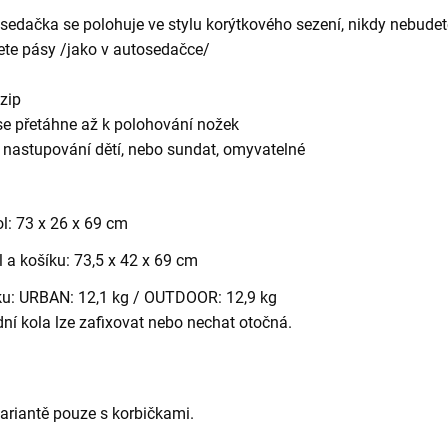
 sedačka se polohuje ve stylu korýtkového sezení, nikdy nebudet
ete pásy /jako v autosedačce/
 zip
á se přetáhne až k polohování nožek
í nastupování dětí, nebo sundat, omyvatelné
l: 73 x 26 x 69 cm
 a košíku: 73,5 x 42 x 69 cm
ku: URBAN: 12,1 kg / OUTDOOR: 12,9 kg
ední kola lze zafixovat nebo nechat otočná.
variantě pouze s korbičkami.