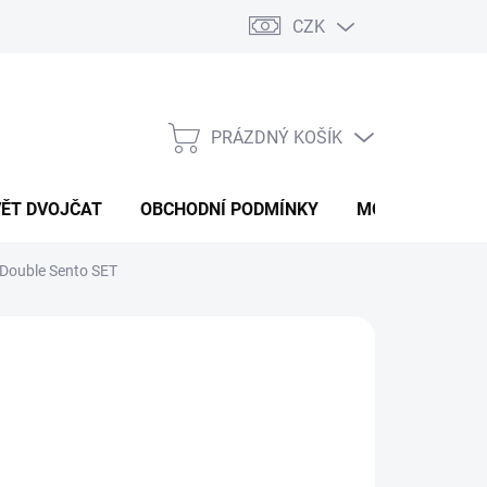
CZK
PRÁZDNÝ KOŠÍK
NÁKUPNÍ
KOŠÍK
VĚT DVOJČAT
OBCHODNÍ PODMÍNKY
MOJE OBJEDNÁ
Double Sento SET