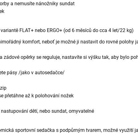
korby a nemusíte nánožniky sundat
ek
 variantě FLAT+ nebo ERGO+ (od 6 měsíců do cca 4 let/22 kg)
mořádný komfort, neboť je možné ji nastavit do rovné polohy ja
 zádové opěrky se reguluje, nastavíte si výšku tak, aby bylo poh
ete pásy /jako v autosedačce/
 zip
á se přetáhne až k polohování nožek
í nastupování dětí, nebo sundat, omyvatelné
ická sportovní sedačka s podpůrným tvarem, možné využití jak