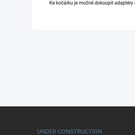
Ke kočárku je možné dokoupit adaptéry
Z
á
p
a
UNDER CONSTRUCTION