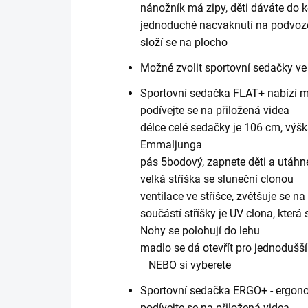
nánožník má zipy, děti dáváte do 
jednoduché nacvaknutí na podvoz
složí se na plocho
Možné zvolit sportovní sedačky ve
Sportovní sedačka FLAT+ nabízí mi
podívejte se na přiložená videa
délce celé sedačky je 106 cm, výška
Emmaljunga
pás 5bodový, zapnete děti a utáhn
velká stříška se sluneční clonou
ventilace ve stříšce, zvětšuje se na
součástí stříšky je UV clona, kter
Nohy se polohují do lehu
madlo se dá otevřít pro jednodušš
NEBO si vyberete
Sportovní sedačka ERGO+ - ergonom
podívejte se na přiložená videa