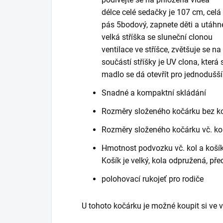
délce celé sedačky je 107 cm, celá
pás 5bodový, zapnete děti a utáhn
velká stříška se sluneční clonou
ventilace ve stříšce, zvětšuje se na
součástí stříšky je UV clona, kter
madlo se dá otevřít pro jednodušš
Snadné a kompaktní skládání
Rozměry složeného kočárku bez ko
Rozměry složeného kočárku vč. kol
Hmotnost podvozku vč. kol a koší
Košík je velký, kola odpružená, př
polohovací rukojeť pro rodiče
U tohoto kočárku je možné koupit si ve 