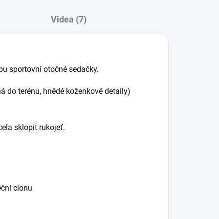
Videa (7)
pu sportovní otočné sedačky.
á do terénu, hnědé koženkové detaily)
ela sklopit rukojeť.
ční clonu