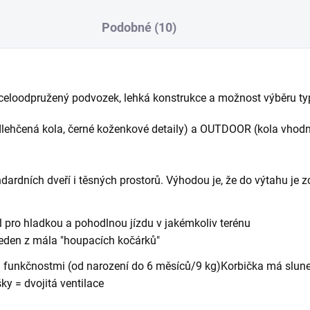
Podobné (10)
celoodpružený podvozek, lehká konstrukce a možnost výběru ty
lehčená kola, černé koženkové detaily) a OUTDOOR (kola vhodn
ndardních dveří i těsných prostorů.
Výhodou je, že do výtahu je zc
l pro hladkou a pohodlnou jízdu v jakémkoliv terénu
 jeden z mála "houpacích kočárků"
mi funkčnostmi (od narození do 6 měsíců/9 kg)
Korbička má slune
íšky = dvojitá ventilace