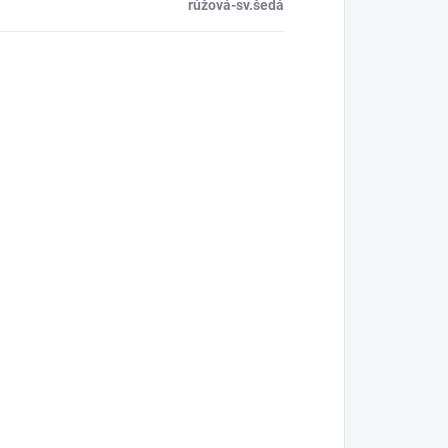
růžová-sv.šedá