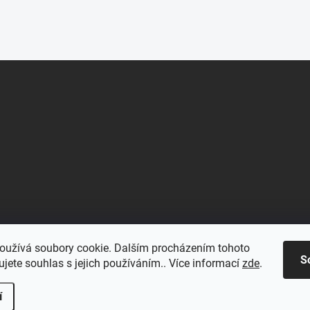
oužívá soubory cookie. Dalším procházením tohoto
S
jete souhlas s jejich používáním.. Více informací
zde
.
í
.