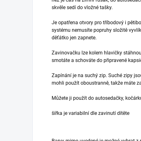
skvěle sedí do vložné tašky.
Je opatřena otvory pro tříbodový i pěti
systému nemusíte popruhy složitě vyvlík
děťátko jen zapnete.
Zavinovačku lze kolem hlavičky stáhnout
smotáte a schováte do připravené kapsi
Zapínání je na suchý zip. Suché zipy jso
mohli použít oboustranně, takže máte z
Můžete ji použít do autosedačky, kočárk
šířka je variabilní dle zavinutí dítěte
Barvy mimo uvedené je možné vybrat z p