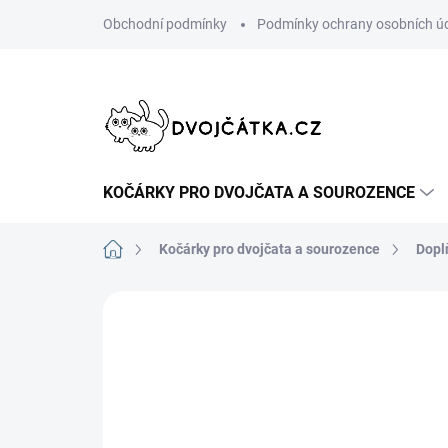
Přejít
Obchodní podmínky
Podmínky ochrany osobních ú
na
obsah
KOČÁRKY PRO DVOJČATA A SOUROZENCE
Domů
Kočárky pro dvojčata a sourozence
Dopl
Neohodnoceno
Podrobnosti hodn
DOPORUČUJI👍🏻
ŠIJEME V ČR 🧵✂