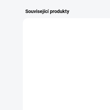
Související produkty
ŠIJEME V ČR 🧵✂
DOPORU
ŠIJEME
UŠIJEME PRO VÁS DO TÝDNE
Fusak Tiny puntík
Za
ob
970 Kč
1 
Detail
Nepromokavý fusak šitý do