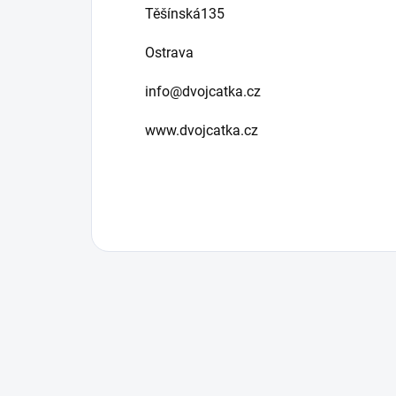
Těšínská135
Ostrava
info@dvojcatka.cz
www.dvojcatka.cz