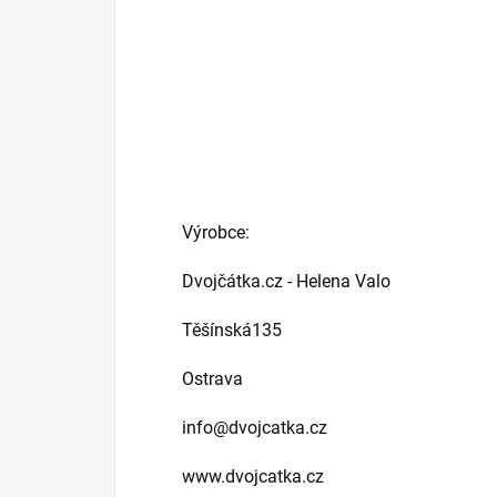
Výrobce:
Dvojčátka.cz - Helena Valo
Těšínská135
Ostrava
info@dvojcatka.cz
www.dvojcatka.cz