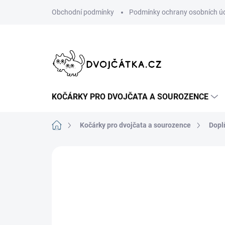
Přejít
Obchodní podmínky
Podmínky ochrany osobních ú
na
obsah
KOČÁRKY PRO DVOJČATA A SOUROZENCE
Domů
Kočárky pro dvojčata a sourozence
Dopl
Neohodnoceno
Podrobnosti hodn
ŠIJEME V ČR 🧵✂