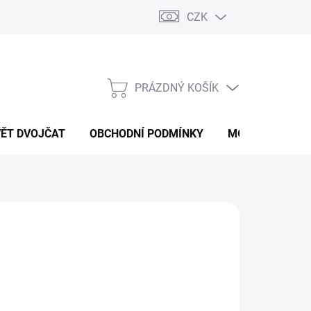
CZK
PRÁZDNÝ KOŠÍK
NÁKUPNÍ
KOŠÍK
VĚT DVOJČAT
OBCHODNÍ PODMÍNKY
MOJE OBJEDNÁ