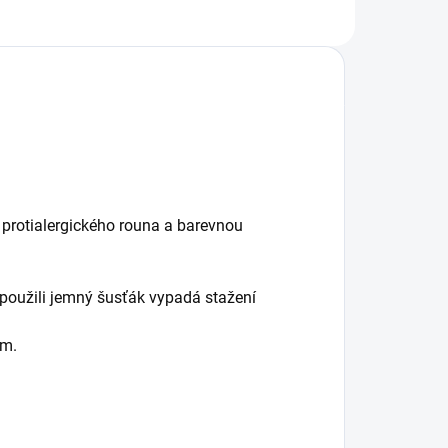
protialergického rouna a barevnou
 použili jemný šusťák vypadá stažení
em.