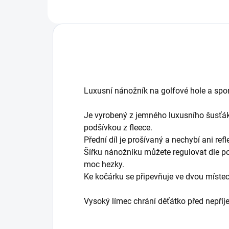
Luxusní nánožník na golfové hole a spor
Je vyrobený z jemného luxusního šusťák
podšívkou z fleece.
Přední díl je prošívaný a nechybí ani re
Šířku nánožníku můžete regulovat dle po
moc hezky.
Ke kočárku se připevňuje ve dvou míste
Vysoký límec chrání děťátko před nepří