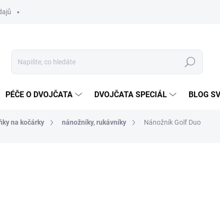
dajů
Hledat
PÉČE O DVOJČATA
DVOJČATA SPECIÁL
BLOG S
ňky na kočárky
nánožníky, rukávníky
Nánožník Golf Duo
ocení
ZNAČKA:
DVOJČÁTKA.CZ
797 Kč
Měrná
DOBA UŠITÍ 10-14 DNŮ