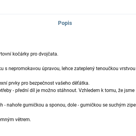
Popis
tovní kočárky pro dvojčata.
u s nepromokavou úpravou, lehce zateplený tenoučkou vrstvou 
flexní prvky pro bezpečnost vašeho děťátka.
třeby - přední díl je možno stáhnout. Vzhledem k tomu, že jsme
ch - nahoře gumičkou a sponou, dole - gumičkou se suchým zip
jemným větrem.