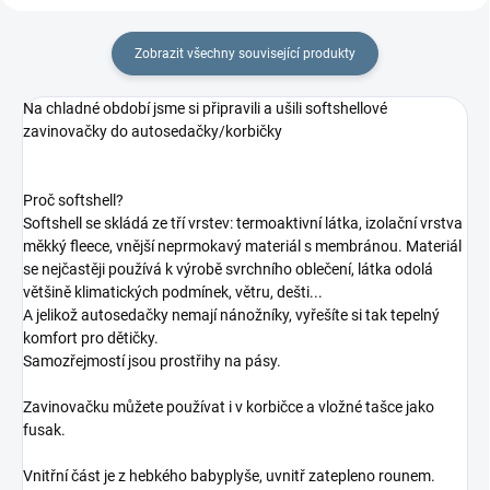
Zobrazit všechny související produkty
Na chladné období jsme si připravili a ušili softshellové
zavinovačky do autosedačky/korbičky
Proč softshell?
Softshell se skládá ze tří vrstev: termoaktivní látka, izolační vrstva
měkký fleece, vnější neprmokavý materiál s membránou. Materiál
se nejčastěji používá k výrobě svrchního oblečení, látka odolá
většině klimatických podmínek, větru, dešti...
A jelikož autosedačky nemají nánožníky, vyřešíte si tak tepelný
komfort pro dětičky.
Samozřejmostí jsou prostřihy na pásy.
Zavinovačku můžete používat i v korbičce a vložné tašce jako
fusak.
Vnitřní část je z hebkého babyplyše, uvnitř zatepleno rounem.