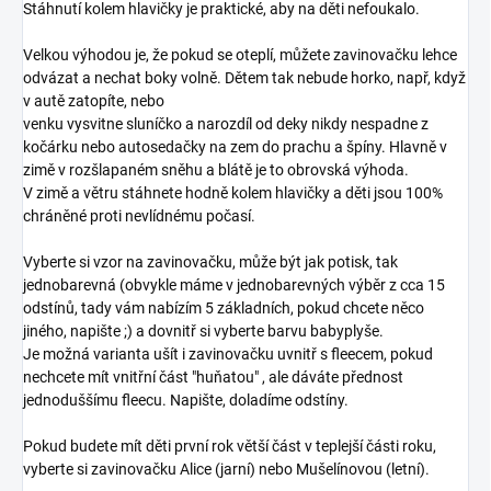
Stáhnutí kolem hlavičky je praktické, aby na děti nefoukalo.
Velkou výhodou je, že pokud se oteplí, můžete zavinovačku lehce
odvázat a nechat boky volně. Dětem tak nebude horko, např, když
v autě zatopíte, nebo
venku vysvitne sluníčko a narozdíl od deky nikdy nespadne z
kočárku nebo autosedačky na zem do prachu a špíny. Hlavně v
zimě v rozšlapaném sněhu a blátě je to obrovská výhoda.
V zimě a větru stáhnete hodně kolem hlavičky a děti jsou 100%
chráněné proti nevlídnému počasí.
Vyberte si vzor na zavinovačku, může být jak potisk, tak
jednobarevná (obvykle máme v jednobarevných výběr z cca 15
odstínů, tady vám nabízím 5 základních, pokud chcete něco
jiného, napište ;) a dovnitř si vyberte barvu babyplyše.
Je možná varianta ušít i zavinovačku uvnitř s fleecem, pokud
nechcete mít vnitřní část "huňatou" , ale dáváte přednost
jednoduššímu fleecu. Napište, doladíme odstíny.
Pokud budete mít děti první rok větší část v teplejší části roku,
vyberte si zavinovačku Alice (jarní) nebo Mušelínovou (letní).