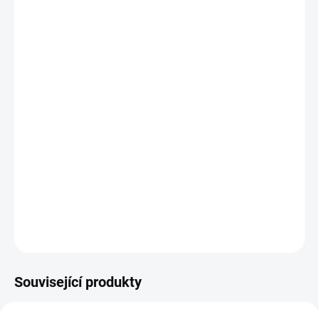
cena:
BARVA
BABYPLYŠ
−
+
Přidat do košíku
Softshellové zavinovačky Vám sloužit první rok při používání
autosedačky/vajíčka na podvozku, v autě i v korbičce kočárku
jako skvělý cestovní fusak.
DETAILNÍ INFORMACE
ZEPTAT SE
Související produkty
ŠIJEME V ČR 🧵✂
ŠIJEME V ČR 🧵✂