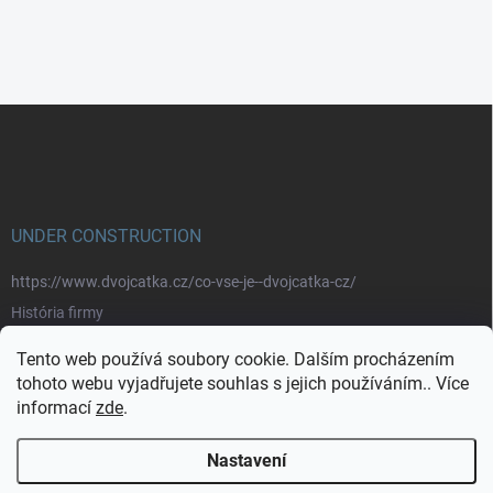
Z
á
p
a
t
í
UNDER CONSTRUCTION
https://www.dvojcatka.cz/co-vse-je--dvojcatka-cz/
História firmy
Prečo nakupovať u nás
Tento web používá soubory cookie. Dalším procházením
Značky
tohoto webu vyjadřujete souhlas s jejich používáním.. Více
informací
zde
.
https://www.dvojcatka.cz/kontakty/>
Nastavení