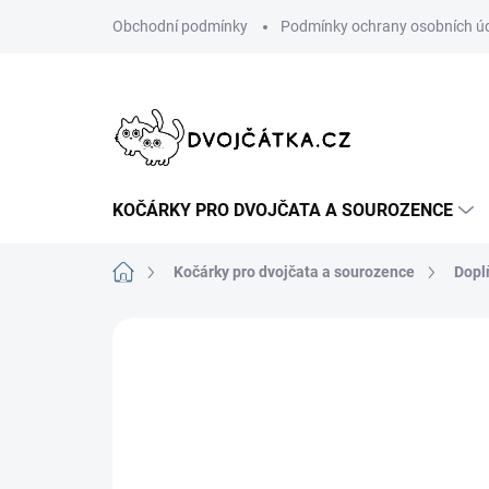
Přejít
Obchodní podmínky
Podmínky ochrany osobních ú
na
obsah
KOČÁRKY PRO DVOJČATA A SOUROZENCE
Domů
Kočárky pro dvojčata a sourozence
Dopl
Neohodnoceno
Podrobnosti hodn
ŠIJEME V ČR 🧵✂