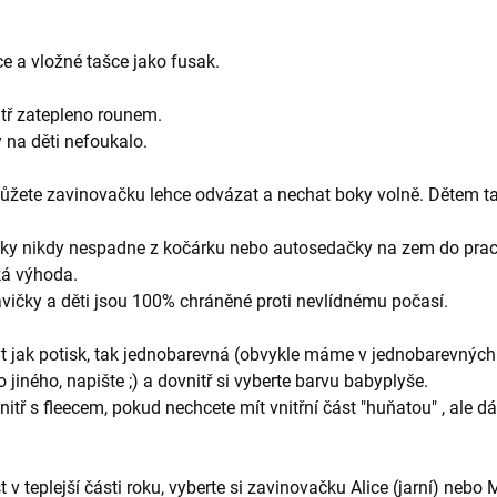
e a vložné tašce jako fusak.
itř zatepleno rounem.
y na děti nefoukalo.
můžete zavinovačku lehce odvázat a nechat boky volně. Dětem ta
deky nikdy nespadne z kočárku nebo autosedačky na zem do prac
ká výhoda.
avičky a děti jsou 100% chráněné proti nevlídnému počasí.
t jak potisk, tak jednobarevná (obvykle máme v jednobarevných
jiného, napište ;) a dovnitř si vyberte barvu babyplyše.
itř s fleecem, pokud nechcete mít vnitřní část "huňatou" , ale 
 v teplejší části roku, vyberte si zavinovačku Alice (jarní) nebo 