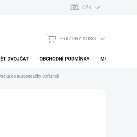
CZK
PRÁZDNÝ KOŠÍK
NÁKUPNÍ
KOŠÍK
VĚT DVOJČAT
OBCHODNÍ PODMÍNKY
MOJE OBJEDNÁ
vačka do autosedačky Softshell