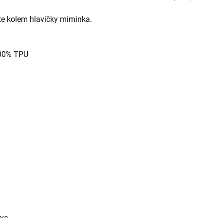
ete kolem hlavičky miminka.
100% TPU
ava