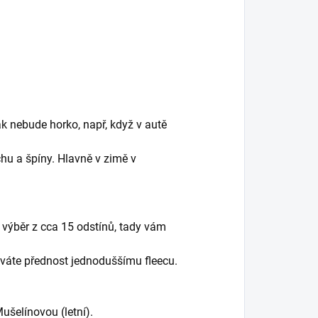
k nebude horko, např, když v autě
hu a špíny. Hlavně v zimě v
 výběr z cca 15 odstínů, tady vám
dáváte přednost jednoduššímu fleecu.
Mušelínovou (letní).