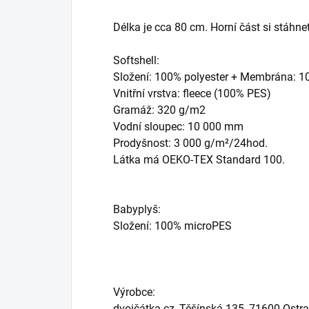
Délka je cca 80 cm. Horní část si stáhn
Softshell:
Složení: 100% polyester + Membrána: 
Vnitřní vrstva: fleece (100% PES)
Gramáž: 320 g/m2
Vodní sloupec: 10 000 mm
Prodyšnost: 3 000 g/m²/24hod.
Látka má OEKO-TEX Standard 100.
Babyplyš:
Složení: 100% microPES
Výrobce:
dvojčátka.cz, Těšínská 135, 71600 Ostr