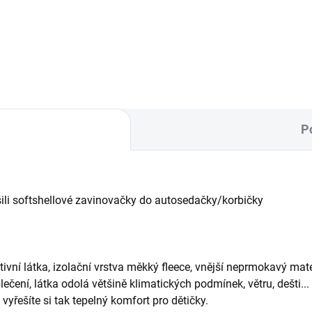
oby, designová právě pro
na každý kočárek.
řeby maminek dvou a více
.
P
ušili softshellové zavinovačky do autosedačky/korbičky
aktivní látka, izolační vrstva měkký fleece, vnější neprmokavý ma
ečení, látka odolá většině klimatických podmínek, větru, dešti...
vyřešíte si tak tepelný komfort pro dětičky.