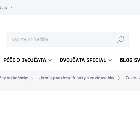
dajů
Hledat
PÉČE O DVOJČATA
DVOJČATA SPECIÁL
BLOG S
ňky na kočárky
Jarní / podzimní fusaky a zavinovačky
Zavino
ocení
ZNAČKA:
DVOJČÁTKA.CZ
od
1 397 Kč
Měrná
ZVOLTE VARIANTU