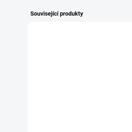
Související produkty
ŠIJEME V ČR 🧵✂
ŠIJEME
DOBA UŠITÍ 10-14 DNŮ
Návleky na kola TFK
Ta
400 Kč
od
Detail
Nejv