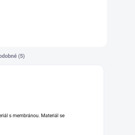
verze, aby se do rukávníků vešla i
ruční brzda. Ocení i tatínci....
odobné (5)
teriál s membránou. Materiál se