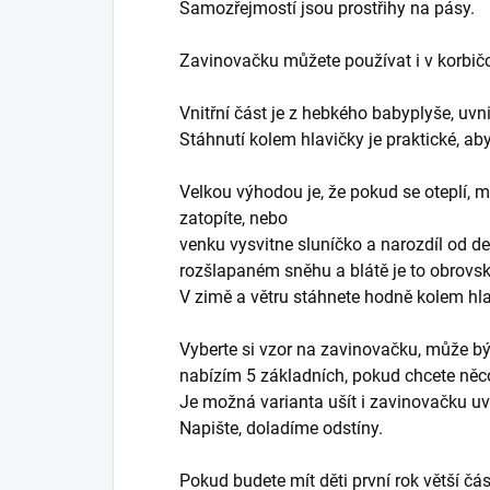
Samozřejmostí jsou prostřihy na pásy.
Zavinovačku můžete používat i v korbičc
Vnitřní část je z hebkého babyplyše, uvn
Stáhnutí kolem hlavičky je praktické, ab
Velkou výhodou je, že pokud se oteplí, 
zatopíte, nebo
venku vysvitne sluníčko a narozdíl od 
rozšlapaném sněhu a blátě je to obrovs
V zimě a větru stáhnete hodně kolem hl
Vyberte si vzor na zavinovačku, může bý
nabízím 5 základních, pokud chcete něco 
Je možná varianta ušít i zavinovačku uvn
Napište, doladíme odstíny.
Pokud budete mít děti první rok větší část