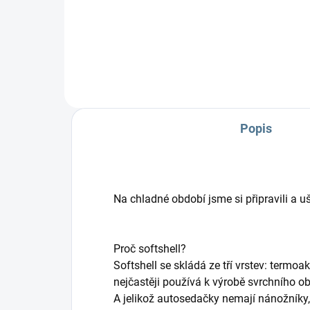
výr
pot
dětí
Popis
Na chladné období jsme si připravili a 
Proč softshell?
Softshell se skládá ze tří vrstev: termo
nejčastěji používá k výrobě svrchního obl
A jelikož autosedačky nemají nánožníky, 