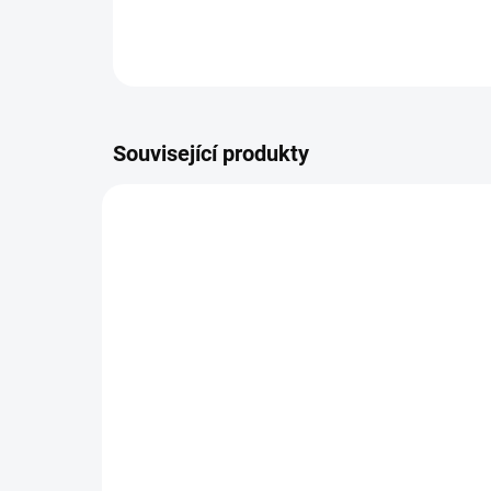
Související produkty
SKLADEM DO TÝDNE
Zavinovačka růžek
Zav
Scarlett Grisi - růžová
Sc