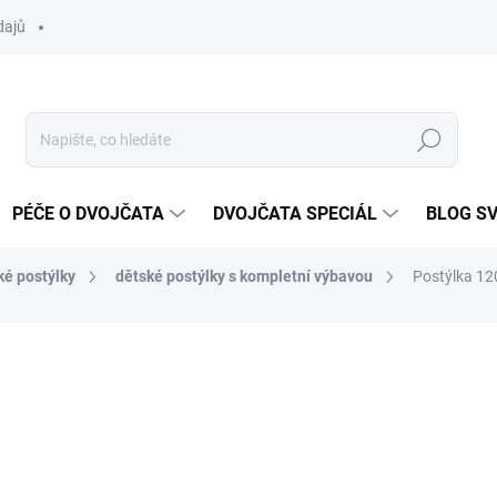
dajů
Hledat
PÉČE O DVOJČATA
DVOJČATA SPECIÁL
BLOG S
ké postýlky
dětské postýlky s kompletní výbavou
Postýlka 12
ocení
ZNAČKA:
SCARLETT
6 290 Kč
Měrná
SKLADEM DO TÝDNE
cena: