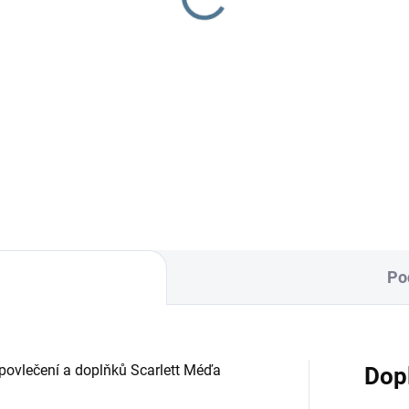
0 Kč
290 Kč
Do košíku
Do košíku
inovačka je vyrobena ze 100
Zavinovačka je vyrobena ze 1
avlny a polyesterového rouna.
% bavlny a polyesterového
měr rychlozavinovačky je 77
rouna. Rozměr
rychlozavinovačky je 77 ×...
Po
povlečení a doplňků Scarlett Méďa
Dop