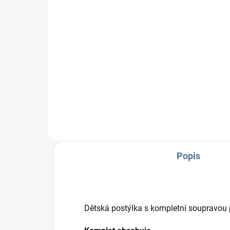
290 Kč
29
Do košíku
Zavinovačka Scarlett Grisi
Zav
Složení:100 % bavlna a
% b
polyesterové rouno Rozměr: 77 ×
Roz
77 cm Ve...
×...
Popis
Dětská postýlka s kompletní soupravou 