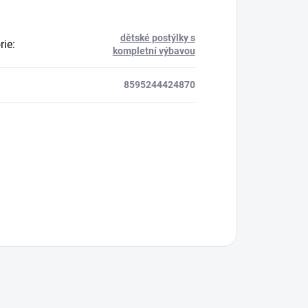
dětské postýlky s
rie
:
kompletní výbavou
8595244424870