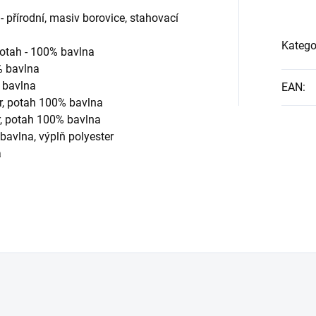
 přírodní, masiv borovice, stahovací
Katego
otah - 100% bavlna
% bavlna
% bavlna
EAN
:
r,
potah 100% bavlna
r,
potah 100% bavlna
bavlna, výplň polyester
a