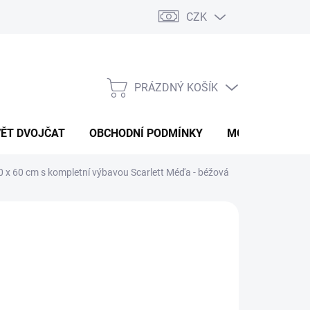
CZK
PRÁZDNÝ KOŠÍK
NÁKUPNÍ
KOŠÍK
VĚT DVOJČAT
OBCHODNÍ PODMÍNKY
MOJE OBJEDNÁ
0 x 60 cm s kompletní výbavou Scarlett Méďa - béžová