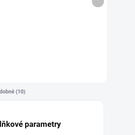
produkt
290 Kč
Do košíku
00
Zavinovačka je vyrobena ze 100
% bavlny a polyesterového
rouna. Rozměr
rychlozavinovačky je 77 ×...
dobné (10)
lňkové parametry