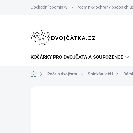
Přejít
Obchodní podmínky
Podmínky ochrany osobních ú
na
obsah
KOČÁRKY PRO DVOJČATA A SOUROZENCE
Domů
Péče o dvojčata
Spinkání dětí
Děts
Neohodnoceno
Podrobnosti hodn