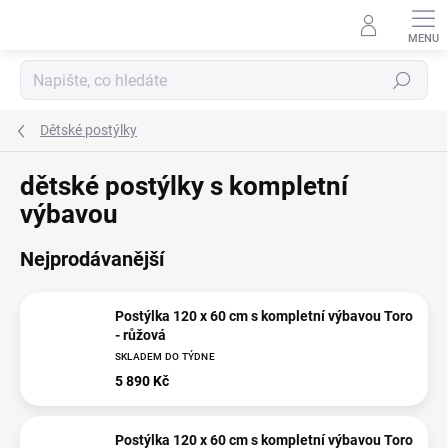
Přejít
na
obsah
Hledat
Dětské postýlky
dětské postýlky s kompletní
výbavou
Nejprodávanější
Postýlka 120 x 60 cm s kompletní výbavou Toro
- růžová
SKLADEM DO TÝDNE
5 890 Kč
Postýlka 120 x 60 cm s kompletní výbavou Toro