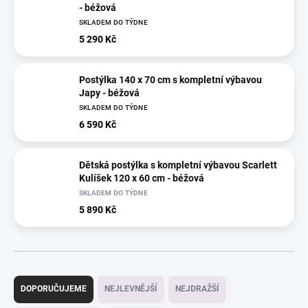
- béžová
SKLADEM DO TÝDNE
5 290 Kč
Postýlka 140 x 70 cm s kompletní výbavou
Japy - béžová
SKLADEM DO TÝDNE
6 590 Kč
Dětská postýlka s kompletní výbavou Scarlett
Kulíšek 120 x 60 cm - béžová
SKLADEM DO TÝDNE
5 890 Kč
Ř
a
DOPORUČUJEME
NEJLEVNĚJŠÍ
NEJDRAŽŠÍ
z