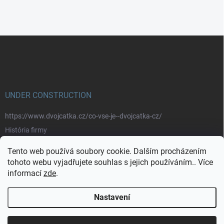
Z
á
p
a
t
í
UNDER CONSTRUCTION
https://www.dvojcatka.cz/co-vse-je--dvojcatka-cz/
História firmy
Prečo nakupovať u nás
Tento web používá soubory cookie. Dalším procházením
Značky
tohoto webu vyjadřujete souhlas s jejich používáním.. Více
informací
zde
.
https://www.dvojcatka.cz/kontakty/>
Nastavení