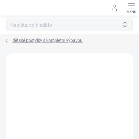
Přejít
na
obsah
Hledat
dětské postýlky s kompletní výbavou
Neohodnoceno
Podrobnosti hodnocení
ZNAČKA:
SCARLETT