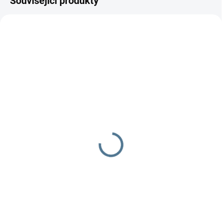
Související produkty
SKLADEM DO TÝDNE
SKLADEM DO TÝDNE
Zavinovačka růžek
Zavinovačka růžek
Scarlett Arbas - modrá
Scarlett MÉĎA - béžová
290 Kč
349 Kč
Do košíku
Do košíku
Zavinovačka je vyrobena ze 100
Zavinovačka je vyrobena ze 100
% bavlny a polyesterového
% bavlny a polyesterového
rouna. Rozměr
rouna.Rozměr rychlozavinovačky
rychlozavinovačky je 77 ×...
je 77 ×...