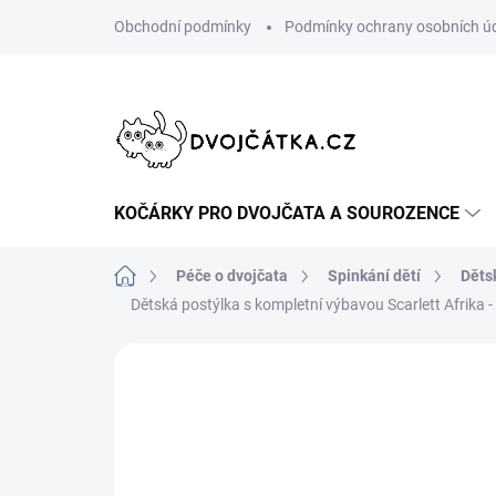
Přejít
Obchodní podmínky
Podmínky ochrany osobních ú
na
obsah
KOČÁRKY PRO DVOJČATA A SOUROZENCE
Domů
Péče o dvojčata
Spinkání dětí
Děts
Dětská postýlka s kompletní výbavou Scarlett Afrika -
Neohodnoceno
Podrobnosti hodn