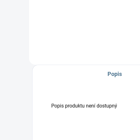
Zavinovačka je vyrobena ze 100
Zav
% bavlny a polyesterového rouna.
% b
Rozměr rychlozavinovačky je 77
rou
×...
rych
Popis
Popis produktu není dostupný