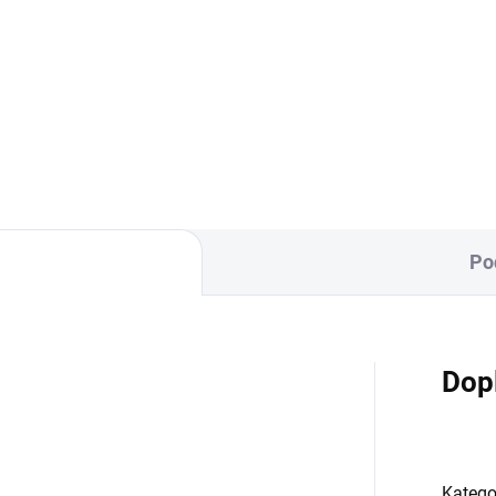
inovačka je vyrobena ze 100
Zavinovačka je vyrobena ze 1
avlny a polyesterového
% bavlny a polyesterového ro
na. Rozměr
Rozměr rychlozavinovačky je
lozavinovačky je 77 ×...
×...
Po
Dop
Katego