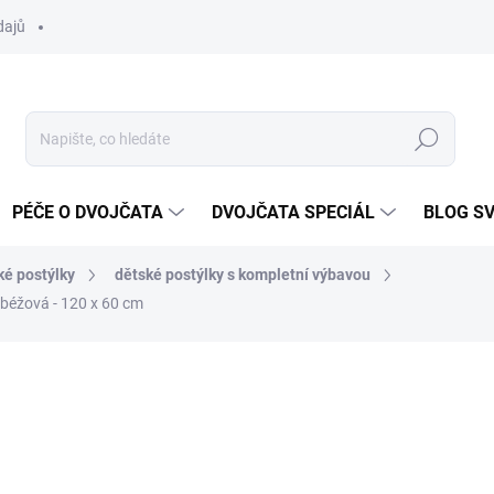
dajů
Hledat
PÉČE O DVOJČATA
DVOJČATA SPECIÁL
BLOG S
ké postýlky
dětské postýlky s kompletní výbavou
 béžová - 120 x 60 cm
ocení
ZNAČKA:
SCARLETT
3 599 Kč
Měrná
SKLADEM DO TÝDNE
cena: