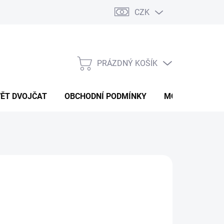
CZK
PRÁZDNÝ KOŠÍK
NÁKUPNÍ
KOŠÍK
VĚT DVOJČAT
OBCHODNÍ PODMÍNKY
MOJE OBJEDNÁ