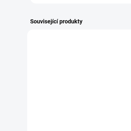
Související produkty
SKLADEM DO TÝDNE
Zavinovačka - růžek -
Za
Scarlett Toro - modrá
Sca
290 Kč
29
Do košíku