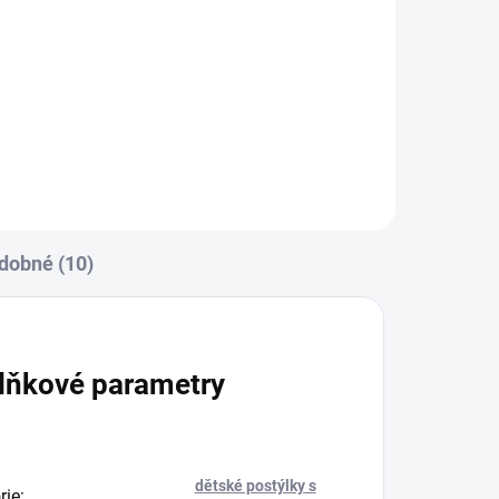
00
Zavinovačka je vyrobena ze 100
una.
% bavlny a polyesterového
 77
rouna. Rozměr
rychlozavinovačky je 77 ×...
dobné (10)
lňkové parametry
dětské postýlky s
rie
: