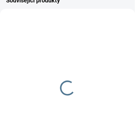
Související produkty
SKLADEM DO TÝDNE
SKLADEM DO TÝDNE
Zavinovačka - růžek -
Zavinovačka růžek
Scarlett Mráček - béžová
Scarlett Arbas - modrá
290 Kč
290 Kč
Do košíku
Do košíku
Zavinovačka je vyrobena ze 100
Zavinovačka je vyrobena ze 100
% bavlny a polyesterového rouna.
% bavlny a polyesterového
Rozměr rychlozavinovačky je 77
rouna. Rozměr
×...
rychlozavinovačky je 77 ×...