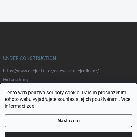
Z
á
p
a
t
í
UNDER CONSTRUCTION
https://www.dvojcatka.cz/co-vse-je--dvojcatka-cz/
História firmy
Prečo nakupovať u nás
Tento web používá soubory cookie. Dalším procházením
Značky
tohoto webu vyjadřujete souhlas s jejich používáním.. Více
informací
zde
.
https://www.dvojcatka.cz/kontakty/>
Nastavení