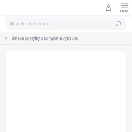
Přejít
na
obsah
Hledat
dětské postýlky s kompletní výbavou
Neohodnoceno
Podrobnosti hodnocení
ZNAČKA:
SCARLETT