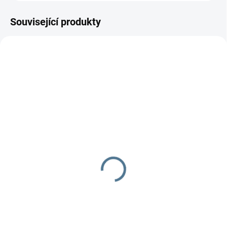
Související produkty
SKLADEM DO TÝDNE
SKLADEM DO TÝDNE
Zavinovačka růžek
Zavinovačka - růžek -
Scarlett Fany - modrá
Scarlett Toro - růžová
290 Kč
290 Kč
Do košíku
Do košíku
Zavinovačka je vyrobena ze 100
Zavinovačka je vyrobena ze 100
% bavlny a polyesterového
% bavlny a polyesterového rouna.
rouna. Rozměr
Rozměr rychlozavinovačky je 77