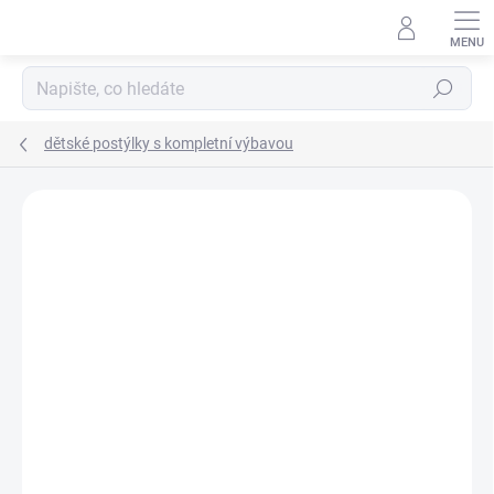
Přejít
na
obsah
Hledat
dětské postýlky s kompletní výbavou
Neohodnoceno
Podrobnosti hodnocení
ZNAČKA:
SCARLETT