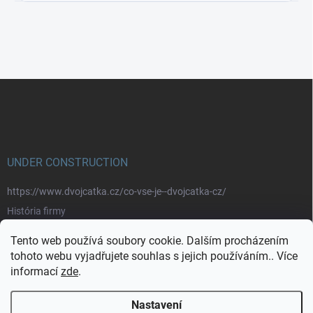
Z
á
p
a
t
í
UNDER CONSTRUCTION
https://www.dvojcatka.cz/co-vse-je--dvojcatka-cz/
História firmy
Prečo nakupovať u nás
Tento web používá soubory cookie. Dalším procházením
Značky
tohoto webu vyjadřujete souhlas s jejich používáním.. Více
informací
zde
.
https://www.dvojcatka.cz/kontakty/>
Nastavení