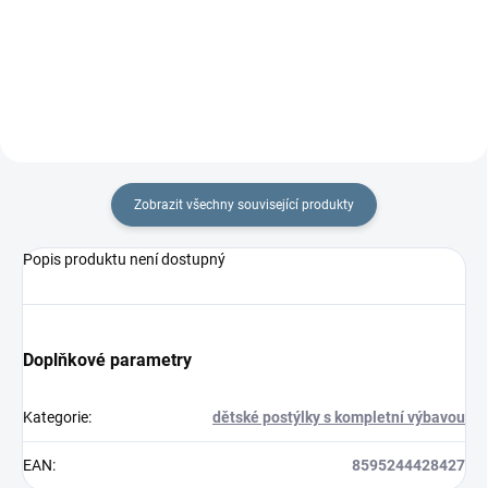
rychlozavinovačky je 77 ×...
×...
Zobrazit všechny související produkty
Popis produktu není dostupný
Doplňkové parametry
Kategorie
:
dětské postýlky s kompletní výbavou
EAN
:
8595244428427