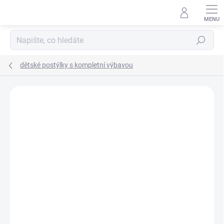
Přejít
na
obsah
Hledat
dětské postýlky s kompletní výbavou
Neohodnoceno
Podrobnosti hodnocení
ZNAČKA:
SCARLETT