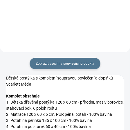
% bavlny a polyesterového rouna.
% bavlny a polyesterového
Rozměr rychlozavinovačky je 77
rouna. Rozměr
×...
rychlozavinovačky je 77 ×...
Zobrazit všechny související produkty
Dětská postýlka s kompletní soupravou povlečení a doplňků
Scarlett Méďa
Komplet obsahuje
1. Dětská dřevěná postýlka 120 x 60 cm - přírodní, masiv borovice,
stahovací bok, 6 poloh roštu
2. Matrace 120 x 60 x 6 cm,
PUR pěna, potah - 100% bavlna
3. Potah na peřinku 135 x 100 cm - 100% bavlna
4. Potah na polštářek 60 x 40 cm - 100% bavlna