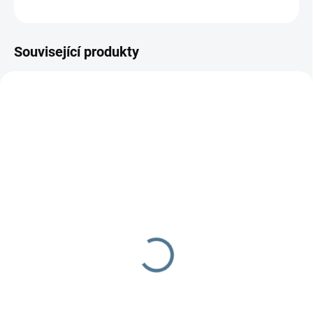
ZEPTAT SE
Související produkty
SKLADEM DO TÝDNE
SKLADEM DO TÝDNE
Zavinovačka - růžek -
Zavinovačka růžek
Scarlett Toro - béžová
Scarlett Arbas - modrá
290 Kč
290 Kč
Do košíku
Do košíku
Zavinovačka je vyrobena ze 100
Zavinovačka je vyrobena ze 100