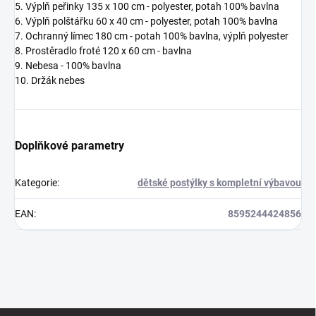
5. Výplň peřinky 135 x 100 cm - polyester,
potah 100% bavlna
6. Výplň polštářku 60 x 40 cm - polyester,
potah 100% bavlna
7. Ochranný límec 180 cm - potah 100% bavlna, výplň polyester
8. Prostěradlo froté 120 x 60 cm - bavlna
9. Nebesa
- 100% bavlna
10. Držák nebes
Doplňkové parametry
Kategorie
:
dětské postýlky s kompletní výbavou
EAN
:
8595244424856
Z