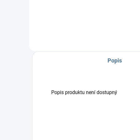
Zavinovačka je vyrobena ze 100
Zav
% bavlny a polyesterového
% b
rouna.Rozměr rychlozavinovačky
rou
je 77 ×...
rych
Popis
Popis produktu není dostupný