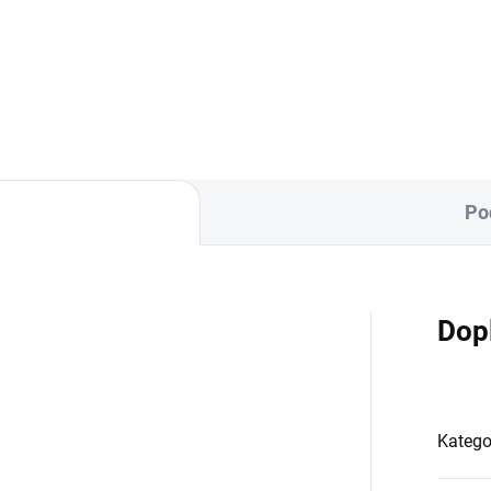
inovačka je vyrobena ze 100
Zavinovačka je vyrobena ze 1
avlny a polyesterového
% bavlny a polyesterového ro
na. Rozměr
Rozměr rychlozavinovačky je
lozavinovačky je 77 ×...
×...
Po
Dop
Katego