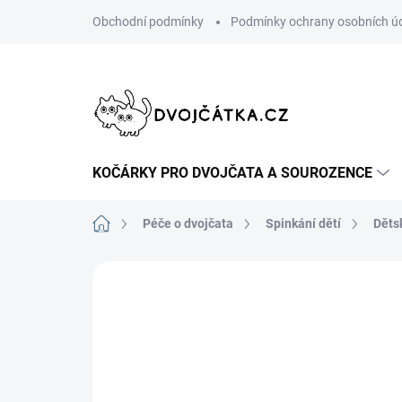
Přejít
Obchodní podmínky
Podmínky ochrany osobních ú
na
obsah
KOČÁRKY PRO DVOJČATA A SOUROZENCE
Domů
Péče o dvojčata
Spinkání dětí
Děts
Neohodnoceno
Podrobnosti hodn