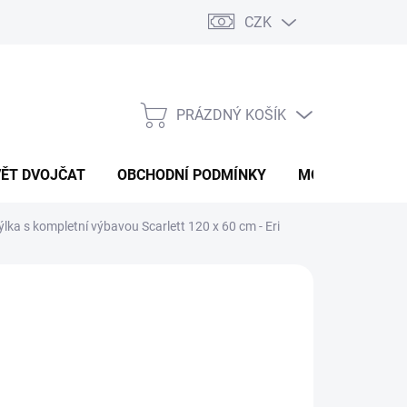
CZK
PRÁZDNÝ KOŠÍK
NÁKUPNÍ
KOŠÍK
VĚT DVOJČAT
OBCHODNÍ PODMÍNKY
MOJE OBJEDNÁ
lka s kompletní výbavou Scarlett 120 x 60 cm - Eri