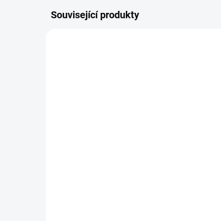
Související produkty
SKLADEM DO TÝDNE
Zavinovačka - růžek -
Za
Scarlett Matěj - béžová
Sca
290 Kč
29
Do košíku