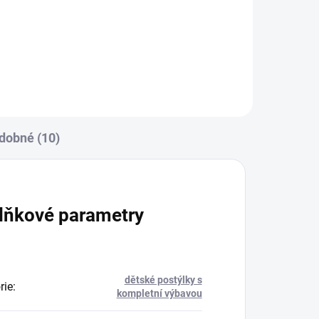
00
Zavinovačka je vyrobena ze 100
una.
% bavlny a polyesterového
 77
rouna.Rozměr rychlozavinovačky
je 77 ×...
dobné (10)
lňkové parametry
dětské postýlky s
rie
:
kompletní výbavou