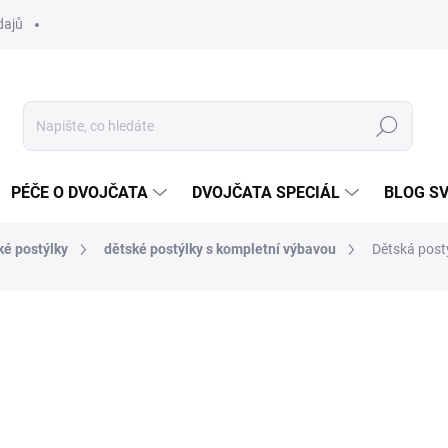
dajů
Hledat
PÉČE O DVOJČATA
DVOJČATA SPECIÁL
BLOG S
ké postýlky
dětské postýlky s kompletní výbavou
Dětská postý
ocení
ZNAČKA:
SCARLETT
5 290 Kč
Měrná
SKLADEM DO TÝDNE
cena: