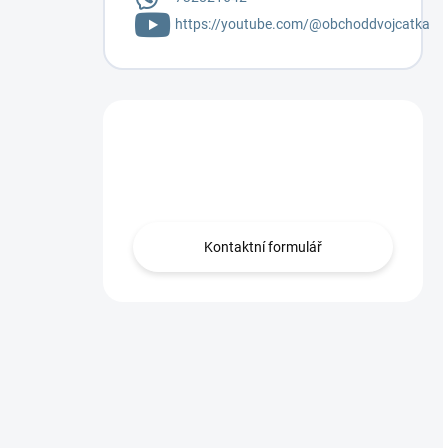
https://youtube.com/@obchoddvojcatka
Máte otázku?
Napište mi.
Kontaktní formulář