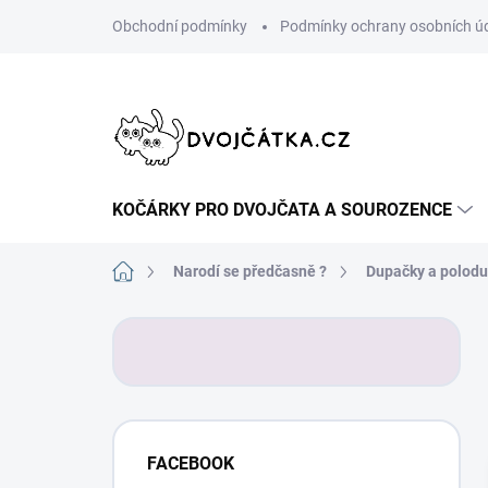
Přejít
Obchodní podmínky
Podmínky ochrany osobních ú
na
obsah
KOČÁRKY PRO DVOJČATA A SOUROZENCE
Domů
Narodí se předčasně ?
Dupačky a polod
P
o
s
t
r
a
FACEBOOK
n