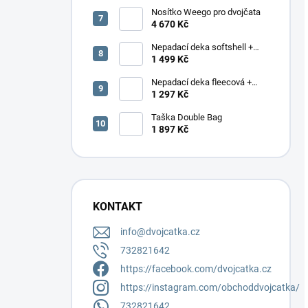
Nosítko Weego pro dvojčata
4 670 Kč
Nepadací deka softshell +
podložka
1 499 Kč
Nepadací deka fleecová +
podložka
1 297 Kč
Taška Double Bag
1 897 Kč
KONTAKT
info
@
dvojcatka.cz
732821642
https://facebook.com/dvojcatka.cz
https://instagram.com/obchoddvojcatka/
732821642