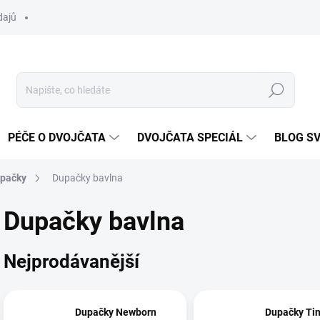
dajů
Hledat
PÉČE O DVOJČATA
DVOJČATA SPECIÁL
BLOG S
upačky
Dupačky bavlna
Dupačky bavlna
Nejprodávanější
Dupačky Newborn
Dupačky Tin