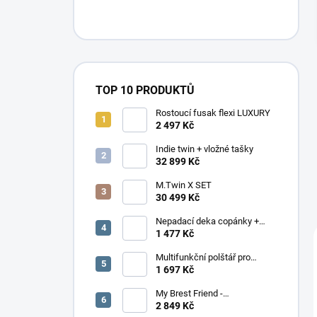
n
í
p
a
n
e
TOP 10 PRODUKTŮ
l
Rostoucí fusak flexi LUXURY
2 497 Kč
Indie twin + vložné tašky
32 899 Kč
M.Twin X SET
30 499 Kč
Nepadací deka copánky +
podložka
1 477 Kč
Multifunkční polštář pro
dvojčata Elefant
1 697 Kč
My Brest Friend -
MOMENTÁLNĚ NEDOSTUPNÉ
2 849 Kč