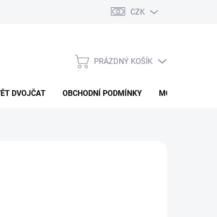
CZK
PRÁZDNÝ KOŠÍK
NÁKUPNÍ
KOŠÍK
VĚT DVOJČAT
OBCHODNÍ PODMÍNKY
MOJE OBJEDNÁ