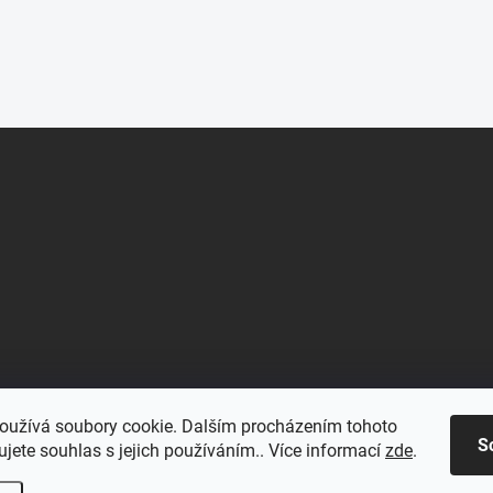
oužívá soubory cookie. Dalším procházením tohoto
S
jete souhlas s jejich používáním.. Více informací
zde
.