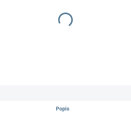
−
+
100% bavlna
Popis