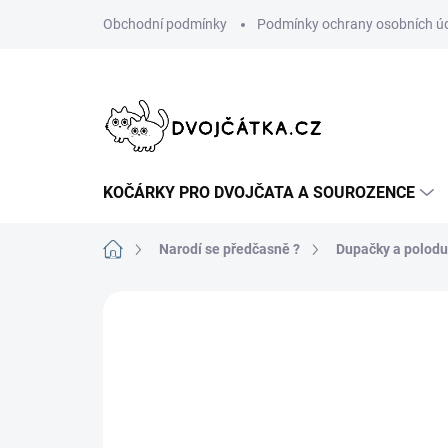
Přejít
Obchodní podmínky
Podmínky ochrany osobních ú
na
obsah
KOČÁRKY PRO DVOJČATA A SOUROZENCE
Domů
Narodí se předčasně ?
Dupačky a polod
Neohodnoceno
Podrobnosti hodn