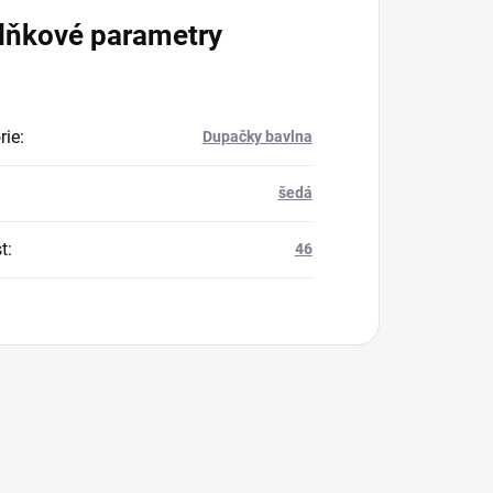
lňkové parametry
rie
:
Dupačky bavlna
šedá
t
:
46