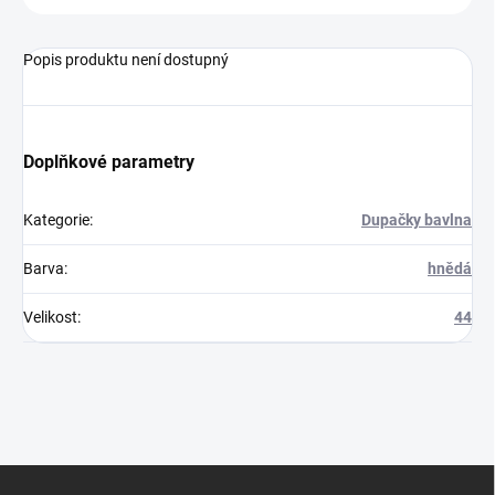
Popis produktu není dostupný
Doplňkové parametry
Kategorie
:
Dupačky bavlna
Barva
:
hnědá
Velikost
:
44
Z