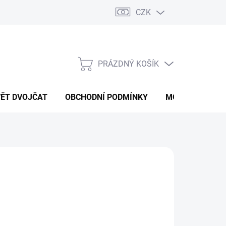
CZK
PRÁZDNÝ KOŠÍK
NÁKUPNÍ
KOŠÍK
VĚT DVOJČAT
OBCHODNÍ PODMÍNKY
MOJE OBJEDNÁ