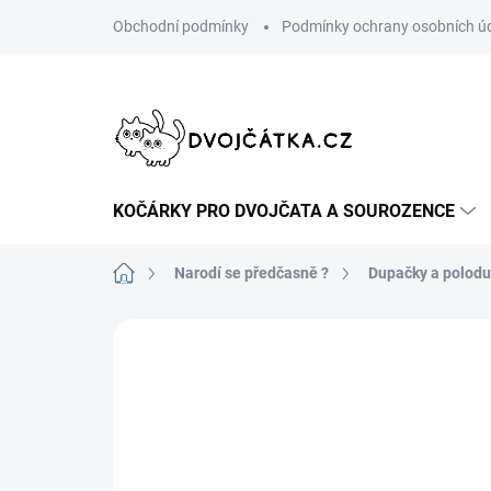
Přejít
Obchodní podmínky
Podmínky ochrany osobních ú
na
obsah
KOČÁRKY PRO DVOJČATA A SOUROZENCE
Domů
Narodí se předčasně ?
Dupačky a polod
Neohodnoceno
Podrobnosti hodn