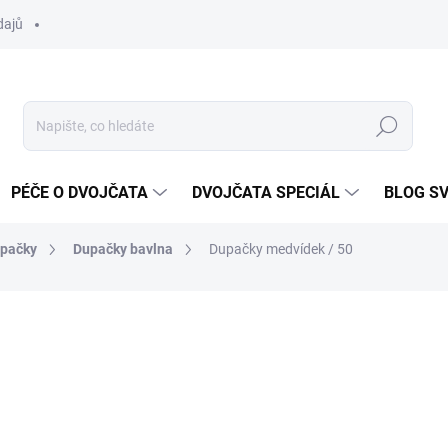
dajů
Hledat
PÉČE O DVOJČATA
DVOJČATA SPECIÁL
BLOG S
upačky
Dupačky bavlna
Dupačky medvídek / 50
ocení
ZNAČKA:
2BE3
185 Kč
Měrná
SKLADEM
cena: