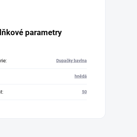
lňkové parametry
rie
:
Dupačky bavlna
hnědá
t
:
50