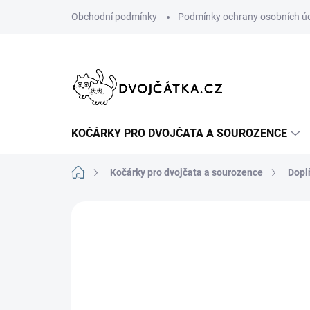
Přejít
Obchodní podmínky
Podmínky ochrany osobních ú
na
obsah
KOČÁRKY PRO DVOJČATA A SOUROZENCE
Domů
Kočárky pro dvojčata a sourozence
Dopl
Neohodnoceno
Podrobnosti hodn
DOPORUČUJI👍🏻
ŠIJEME V ČR 🧵✂