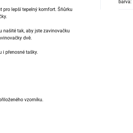
barva
:
 pro lepší tepelný komfort. Šňůrku
čky.
u našité tak, aby jste zavinovačku
avinovačky dvě.
u i přenosné tašky.
řiloženého vzorníku.