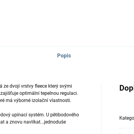
ký sourozenecký kočárek s
Golfové hole s možností 2
nou korbičkou.
měkkých korbiček.
Popis
ze dvojí vrstvy fleece který svými
Dop
zajišťuje optimální tepelnou regulaci.
ré má výborné izolační vlastnosti.
bodový upínací systém. U pětibodového
Katego
at a znovu navlíkat...jednoduše