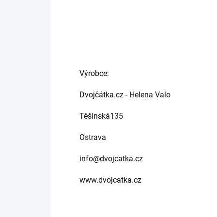
Výrobce:
Dvojčátka.cz - Helena Valo
Těšínská135
Ostrava
info@dvojcatka.cz
www.dvojcatka.cz