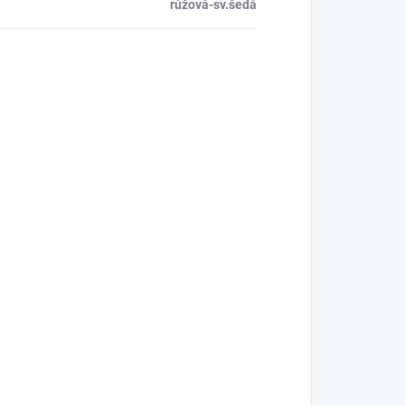
růžová-sv.šedá