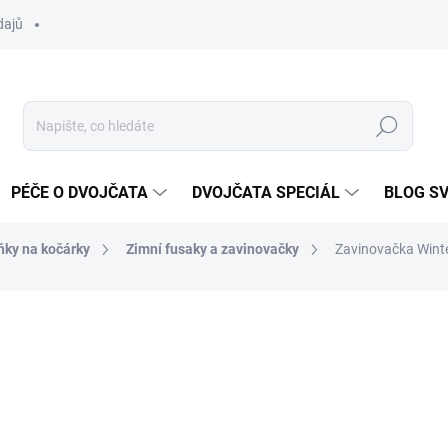
dajů
Hledat
PÉČE O DVOJČATA
DVOJČATA SPECIÁL
BLOG S
ňky na kočárky
Zimní fusaky a zavinovačky
Zavinovačka Wint
ocení
ZNAČKA:
DVOJČÁTKA.CZ
1 297 Kč
Měrná
ZVOLTE VARIANTU