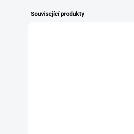
Související produkty
ŠIJEME V ČR 🧵✂
NOVIN
UŠIJEME PRO VÁS DO TÝDNE
Fusak Tiny puntík
X-
ko
970 Kč
11
Detail
Nepromokavý fusak šitý do