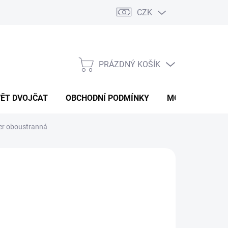
CZK
PRÁZDNÝ KOŠÍK
NÁKUPNÍ
KOŠÍK
VĚT DVOJČAT
OBCHODNÍ PODMÍNKY
MOJE OBJEDNÁ
er oboustranná