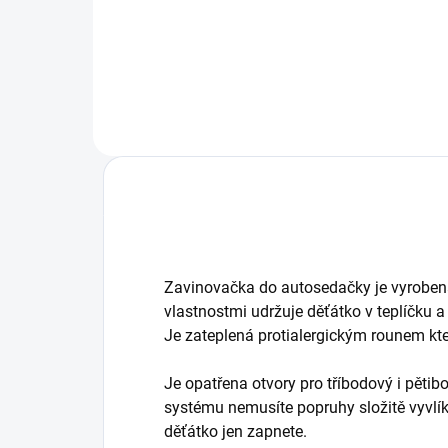
dvojčatových korbiček. vložných
Leh
tašek a autosedaček.
jed
Zavinovačka do autosedačky je vyrobená 
vlastnostmi udržuje děťátko v teplíčku a 
Je zateplená protialergickým rounem kte
Je opatřena otvory pro tříbodový i pěti
systému nemusíte popruhy složitě vyvlík
děťátko jen zapnete.