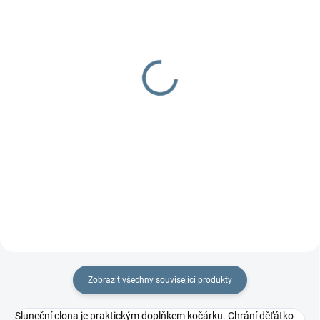
DOBA UŠITÍ 10-14 DNŮ
DOBA UŠITÍ 10-14 DNŮ
Organizér 4two -
Organizér Fox
dvojčatový
629 Kč
od
799 Kč
od
Detail
Detail
Praktický dvojčatový organizér
na každý kočárek.
Praktický dvojčatový organizér
na každý kočárek.
Zobrazit všechny související produkty
Sluneční clona je praktickým doplňkem kočárku. Chrání děťátko