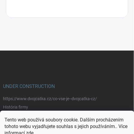
Z
á
p
a
t
í
UNDER CONSTRUCTION
https://www.dvojcatka.cz/co-vse-je--dvojcatka-cz/
História firmy
Prečo nakupovať u nás
Tento web používá soubory cookie. Dalším procházením
Značky
tohoto webu vyjadřujete souhlas s jejich používáním.. Více
informací
zde
.
https://www.dvojcatka.cz/kontakty/>