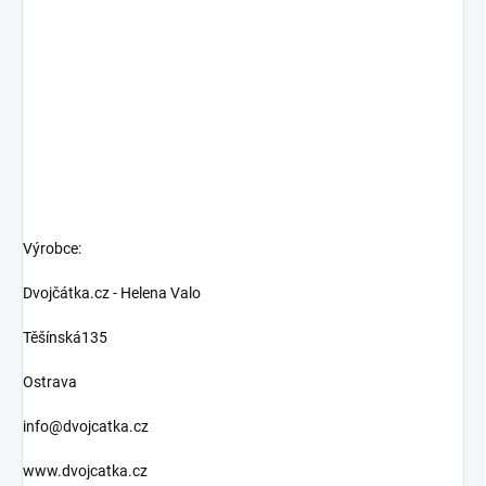
Výrobce:
Dvojčátka.cz - Helena Valo
Těšínská135
Ostrava
info@dvojcatka.cz
www.dvojcatka.cz