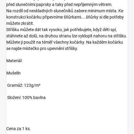
před slunečními paprsky a taky před nepříjemným větrem.
Na rozdíl od neskladných slunečníků zabere minimum místa. Ke
konstrukci kočárku připevníme šňůrkami....šňůrky si dle potřeby
můžete zkrátit.
Stříšku můžete dát tak vysoko, jak potřebujete, když děti spí,
stáhnete až dolů, na druhou stranu lze vyklopit nahoru na stříšku.
Můžete ji použít na téměř všechny kočárky. Na každém kočárku
se najde místečko pro upevnění stříšky.
Materiál:
Mušelín
Gramáž: 123g/m²
Složení: 100% bavlna
Cena za 1 ks.