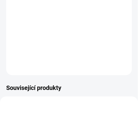
BARVA
−
+
Přidat do košíku
Sluneční clona je nutností v letních dnech !
DETAILNÍ INFORMACE
ZEPTAT SE
Související produkty
DOPORUČUJI👍🏻
ŠIJEME V ČR 🧵✂
ŠIJEME V ČR 🧵✂