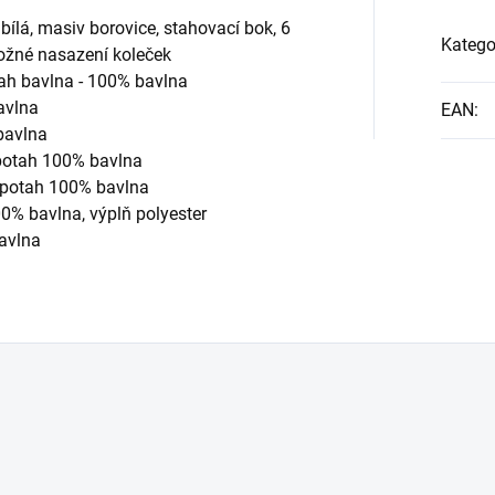
bílá, masiv borovice, stahovací bok, 6
Katego
možné nasazení koleček
ah bavlna - 100% bavlna
avlna
EAN
:
bavlna
potah 100% bavlna
potah 100% bavlna
0% bavlna, výplň polyester
bavlna