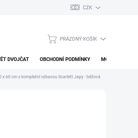
CZK
PRÁZDNÝ KOŠÍK
NÁKUPNÍ
KOŠÍK
VĚT DVOJČAT
OBCHODNÍ PODMÍNKY
MOJE OBJEDNÁ
0 x 60 cm s kompletní výbavou Scarlett Japy - béžová