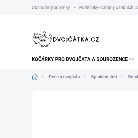
Přejít
Obchodní podmínky
Podmínky ochrany osobních ú
na
obsah
KOČÁRKY PRO DVOJČATA A SOUROZENCE
Domů
Péče o dvojčata
Spinkání dětí
Děts
Neohodnoceno
Podrobnosti hodn