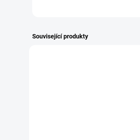
Související produkty
SKLADEM DO TÝDNE
Zavinovačka - růžek -
Za
Scarlett Mráček - modrá
Sca
290 Kč
29