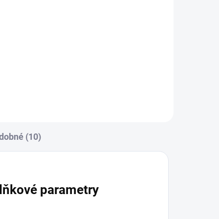
Do košíku
00
Zavinovačka je vyrobena ze 100
una.
% bavlny a polyesterového
 77
rouna. Rozměr
rychlozavinovačky je 77 ×...
dobné (10)
lňkové parametry