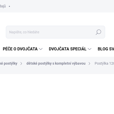
dajů
Hledat
PÉČE O DVOJČATA
DVOJČATA SPECIÁL
BLOG S
ké postýlky
dětské postýlky s kompletní výbavou
Postýlka 12
ocení
ZNAČKA:
SCARLETT
5 890 Kč
Měrná
SKLADEM DO TÝDNE
cena: