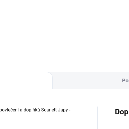
Do košíku
Do košíku
inovačka je vyrobena ze 100
Zavinovačka je vyrobena ze 1
avlny a polyesterového
% bavlny a polyesterového ro
na. Rozměr
Rozměr rychlozavinovačky je
lozavinovačky je 77 ×...
×...
Po
ovlečení a doplňků Scarlett Japy -
Dop