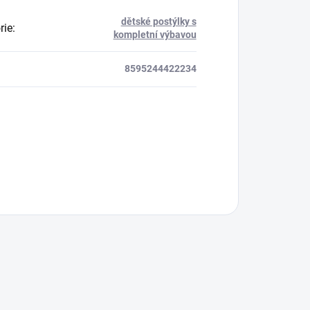
dětské postýlky s
rie
:
kompletní výbavou
8595244422234