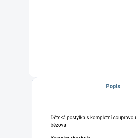
Do košíku
Zavinovačka je vyrobena ze 100
Zav
% bavlny a polyesterového rouna.
% b
Rozměr rychlozavinovačky je 77
rou
×...
rych
Popis
Dětská postýlka s kompletní soupravou p
béžová