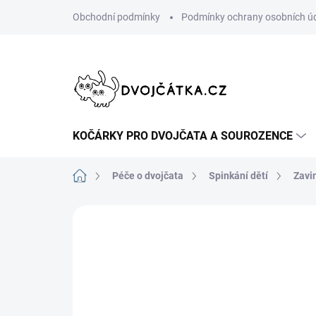
Přejít
Obchodní podmínky
Podmínky ochrany osobních ú
na
obsah
KOČÁRKY PRO DVOJČATA A SOUROZENCE
Domů
Péče o dvojčata
Spinkání dětí
Zavi
Neohodnoceno
Podrobnosti hodn