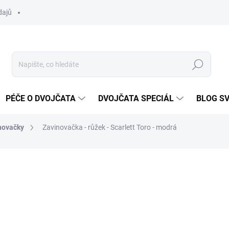
dajů
Hledat
PÉČE O DVOJČATA
DVOJČATA SPECIÁL
BLOG S
novačky
Zavinovačka - růžek - Scarlett Toro - modrá
ocení
ZNAČKA:
SCARLETT
290 Kč
Měrná
SKLADEM DO TÝDNE
cena: