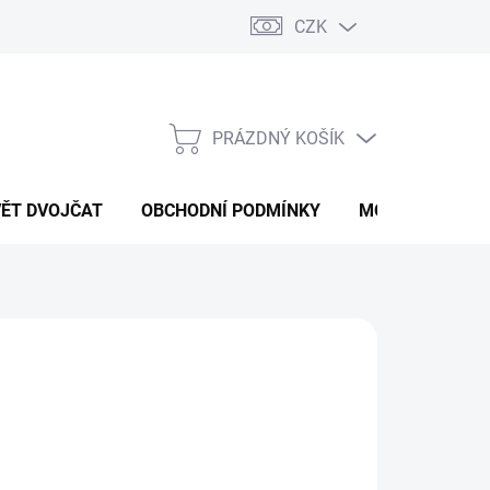
CZK
PRÁZDNÝ KOŠÍK
NÁKUPNÍ
KOŠÍK
VĚT DVOJČAT
OBCHODNÍ PODMÍNKY
MOJE OBJEDNÁ