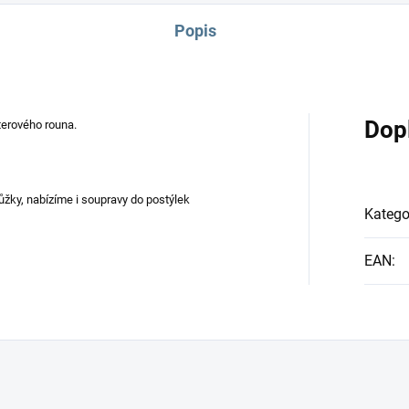
Popis
Dop
terového rouna.
žky, nabízíme i soupravy do postýlek
Katego
EAN
: