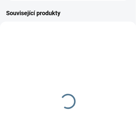
Související produkty
SKLADEM DO TÝDNE
SKLADEM DO TÝDNE
Zavinovačka růžek
Zavinovačka - růžek -
Scarlett MÉĎA - růžová
Scarlett Toro - šedá
349 Kč
290 Kč
Do košíku
Do košíku
Zavinovačka je vyrobena ze 100
Zavinovačka je vyrobena ze 100
% bavlny a polyesterového
% bavlny a polyesterového rouna.
rouna.Rozměr rychlozavinovačky
Rozměr rychlozavinovačky je 77