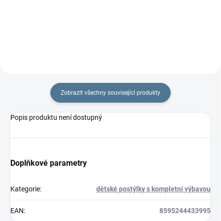
je 77 ×...
×...
Zobrazit všechny související produkty
Popis produktu není dostupný
Doplňkové parametry
Kategorie
:
dětské postýlky s kompletní výbavou
EAN
:
8595244433995