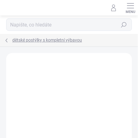
Přejít
na
obsah
Hledat
dětské postýlky s kompletní výbavou
Neohodnoceno
Podrobnosti hodnocení
ZNAČKA:
SCARLETT