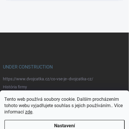
Z
á
p
a
t
í
UNDER CONSTRUCTION
https://www.dvojcatka.cz/co-vse-je--dvojcatka-cz/
História firmy
Prečo nakupovať u nás
Tento web používá soubory cookie. Dalším procházením
Značky
tohoto webu vyjadřujete souhlas s jejich používáním.. Více
informací
zde
.
https://www.dvojcatka.cz/kontakty/>
Nastavení