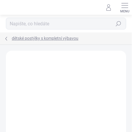
Přejít
na
obsah
Hledat
dětské postýlky s kompletní výbavou
Neohodnoceno
Podrobnosti hodnocení
ZNAČKA:
SCARLETT