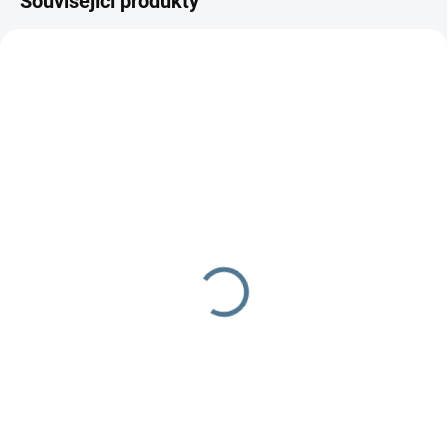
Související produkty
SKLADEM DO TÝDNE
SKLADEM DO TÝDNE
Zavinovačka růžek
Zavinovačka růžek
Scarlett Koala - růžová
Scarlett MÉĎA - béžová
290 Kč
349 Kč
Do košíku
Do košíku
Zavinovačka je vyrobena ze 100
Zavinovačka je vyrobena ze 100
% bavlny a polyesterového
% bavlny a polyesterového
rouna. Rozměr
rouna.Rozměr rychlozavinovačky
rychlozavinovačky je 77 ×...
je 77 ×...