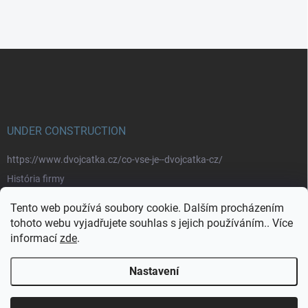
Z
á
p
a
t
í
UNDER CONSTRUCTION
https://www.dvojcatka.cz/co-vse-je--dvojcatka-cz/
História firmy
Prečo nakupovať u nás
Tento web používá soubory cookie. Dalším procházením
Značky
tohoto webu vyjadřujete souhlas s jejich používáním.. Více
informací
zde
.
https://www.dvojcatka.cz/kontakty/>
Nastavení