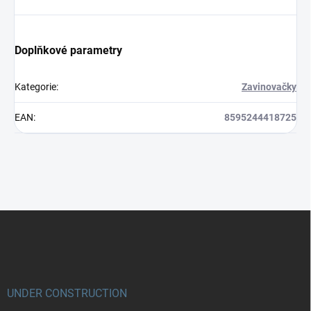
Doplňkové parametry
Kategorie
:
Zavinovačky
EAN
:
8595244418725
Z
á
p
a
t
í
UNDER CONSTRUCTION