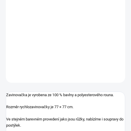
−
+
Přidat do košíku
Zavinovačka je vyrobena ze 100 % bavlny a polyesterového rouna.
Rozměr rychlozavinovačky je 77 × 77 cm.
Ve stejném barevném provedení jako jsou růžky, nabízíme i soupravy do
postýlek.
DETAILNÍ INFORMACE
ZEPTAT SE
Zavinovačka je vyrobena ze 100 % bavlny a polyesterového rouna.
Rozměr rychlozavinovačky je 77 × 77 cm.
Ve stejném barevném provedení jako jsou růžky, nabízíme i soupravy do
postýlek.