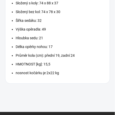
Složený s koly: 74 x 88 x 37
Složený bez kol: 74 x 78 x 30
Šířka sedáku: 32
Výška opěradla: 49
Hloubka sedu: 21
Délka opěrky nohou: 17
Průměr kola (cm): přední 19, zadní 24
HMOTNOST [kg]: 15,5
nosnost kočárku je 2x22 kg
Z