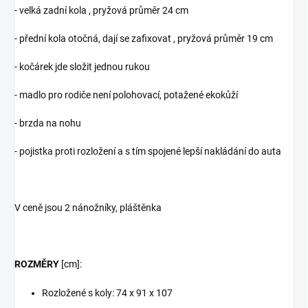
- velká zadní kola , pryžová průměr 24 cm
- přední kola otočná, dají se zafixovat , pryžová průměr 19 cm
- kočárek jde složit jednou rukou
- madlo pro rodiče není polohovací, potažené ekokůží
- brzda na nohu
- pojistka proti rozložení a s tím spojené lepší nakládání do auta
V ceně jsou 2 nánožníky, pláštěnka
ROZMĚRY
[cm]:
Rozložené s koly: 74 x 91 x 107