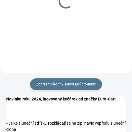
1 297 Kč
Detail
Detail
Jedinečné fusaky šité přímo do
dvojčatových sporťáků. Výborně
Podložka do kočárku včetně
kopíruje menší sedačky, ale díky...
nepadací deky, jeden z TOP
produktů.
Zobrazit všechny související produkty
Novinka roku 2024, inovovaný kočárek od značky Euro-Cart
-
velké sluneční stříšky, rozkládají se na zip, navíc vepředu sluneční
clona