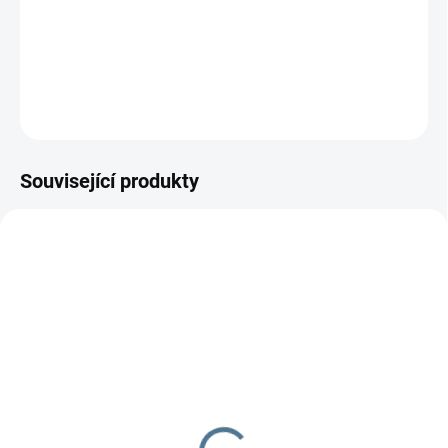
−
+
Přidat do košíku
DETAILNÍ INFORMACE
ZEPTAT SE
Související produkty
ŠIJEME V ČR 🧵✂
DOBA UŠITÍ 10-14 DNŮ
DOBA UŠITÍ 10-14 DNŮ
Nepadací deka fleecová
Fusak Polar
+ podložka
1 899 Kč