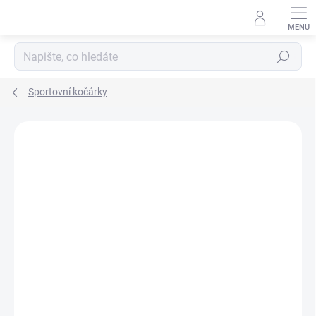
Přejít
na
obsah
Hledat
Sportovní kočárky
Neohodnoceno
Podrobnosti hodnocení
ZNAČKA:
FILLIKID
VLASTNÍ POPIS, FOTKY,
RECENZE