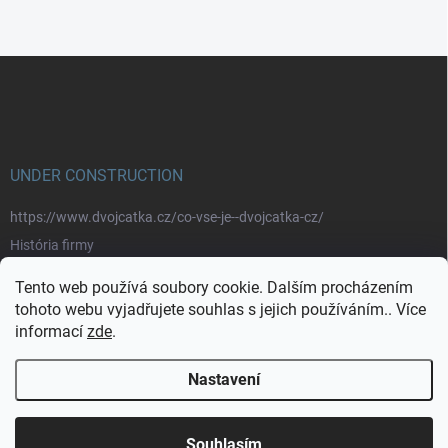
Z
á
p
a
t
í
UNDER CONSTRUCTION
https://www.dvojcatka.cz/co-vse-je--dvojcatka-cz/
História firmy
Prečo nakupovať u nás
Tento web používá soubory cookie. Dalším procházením
Značky
tohoto webu vyjadřujete souhlas s jejich používáním.. Více
informací
zde
.
https://www.dvojcatka.cz/kontakty/>
Nastavení
Copyright 2026
dvojčátka.cz
. Všechna práva vyhrazena.
Souhlasím