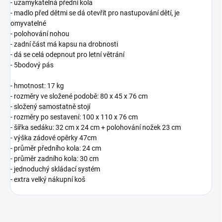
- uzamykatelná přední kola
- madlo před dětmi se dá otevřít pro nastupování dětí, je
omyvatelné
- polohování nohou
- zadní část má kapsu na drobnosti
- dá se celá odepnout pro letní větrání
- 5bodový pás
- hmotnost: 17 kg
- rozměry ve složené podobě: 80 x 45 x 76 cm
- složený samostatně stojí
- rozměry po sestavení: 100 x 110 x 76 cm
- šířka sedáku: 32 cm x 24 cm + polohování nožek 23 cm
- výška zádové opěrky 47cm
- průměr předního kola: 24 cm
- průměr zadního kola: 30 cm
- jednoduchý skládací systém
- extra velký nákupní koš