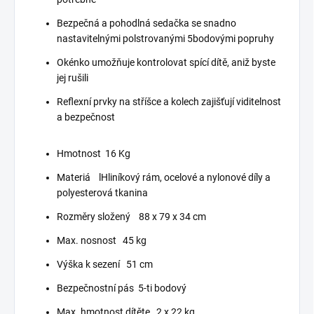
Bezpečná a pohodlná sedačka se snadno
nastavitelnými polstrovanými 5bodovými popruhy
Okénko umožňuje kontrolovat spící dítě, aniž byste
jej rušili
Reflexní prvky na stříšce a kolech zajišťují viditelnost
a bezpečnost
Hmotnost
16 Kg
Materiá l
Hliníkový rám, ocelové a nylonové díly a
polyesterová tkanina
Rozměry složený
88 x 79 x 34 cm
Max. nosnost
45 kg
Výška k sezení
51 cm
Bezpečnostní pás
5-ti bodový
Max. hmotnost dítěte
2 x 22 kg