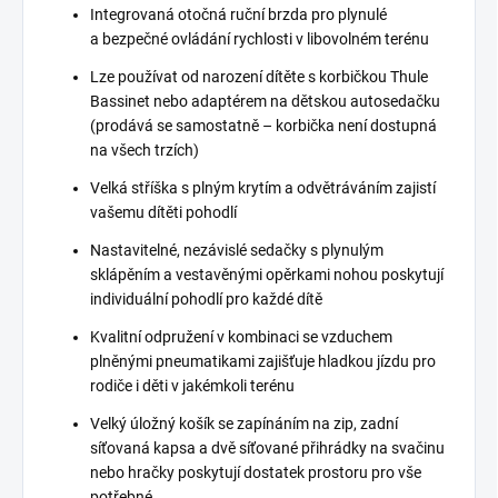
Integrovaná otočná ruční brzda pro plynulé
a bezpečné ovládání rychlosti v libovolném terénu
Lze používat od narození dítěte s korbičkou Thule
Bassinet nebo adaptérem na dětskou autosedačku
(prodává se samostatně – korbička není dostupná
na všech trzích)
Velká stříška s plným krytím a odvětráváním zajistí
vašemu dítěti pohodlí
Nastavitelné, nezávislé sedačky s plynulým
sklápěním a vestavěnými opěrkami nohou poskytují
individuální pohodlí pro každé dítě
Kvalitní odpružení v kombinaci se vzduchem
plněnými pneumatikami zajišťuje hladkou jízdu pro
rodiče i děti v jakémkoli terénu
Velký úložný košík se zapínáním na zip, zadní
síťovaná kapsa a dvě síťované přihrádky na svačinu
nebo hračky poskytují dostatek prostoru pro vše
potřebné