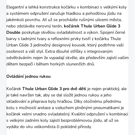
Elegantní a lehká konstrukce kočárku v kombinaci s velkými koly
a systémem odpružení zaručuje hladkou a pohodlnou jízdu na
jakémkoli povrchu. Ať už se procházíte rušnými ulicemi města,
nebo zdoláváte nerovný terén,
kočárek Thule Urban Glide 3
Double
poskytuje skvělou ovladatelnost a výkon. Spojení černé
barvy s ladnými tvary a reflexními prvky tvoří z kočárku Thule
Urban Glide 3 jedinečný designový kousek, který podtrhne vaši
osobnost a váš styl. Extra dlouhé stříšky s integrovaným
odvětráváním nejen že vypadají skvěle, ale především zajistí vašim
dětem bezpečí i během horkých slunenčích dnů.
Ovládání jednou rukou
Kočárek
Thule Urban Glide 3 pro dvě děti
je nejen praktický, ale
je také navržen tak, aby se dal složit jednou rukou a jeho
skladování a přeprava byly hračkou. Díky otočnému přednímu
kolu s možností aretace a vzduchem plněnými pneumatikami je
kočárek velmi snadno ovladatelný. Kvalitní odpružení v kombinaci
s velkými zadními koly zajistí bezproblémovou jízdu, ať už se
vydáte do víru velkoměsta či poklidné přírody.