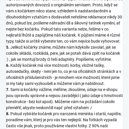
autorizovaných dovozců s originálním servisem. Proto, když se
vám s kočárkem něco stane, vzhledem k nadstandardním a
dlouhodobým vztahům s dodavateli neřešíme reklamace nikdy 30
dnů, pokud lze, pošleme náhradní díl a šikovný tatínek vymění, ať
nejste bez kočárku. Pokud tato varianta nelze, řešíme v co
nejkratší lhůtě a zapůjčíme náš kočárek. K půjčení máme 4 různé
typy, takže si určitě vyberete ten, co vám nejvíce bude vyhovovat.
5.
Jelikož kočárky známe, můžete nám kdykoliv zavolat, jak se
cokoliv skládá, rozkládá, pere, jak se potah dává zpět na kočárek
:) , jak se montují brzdy či řeší adaptéry. Popíšeme, vyfotíme.
6.
Každý kočárek má více možností, korby, vložné tašky,
autosedačky, skejty - není jen to, co je na oficiálních stránkách a v
oficiálních příslušenstvích - je mnohem více možností, které jsme
si my taky sami vyzkoušeli a můžeme vám je nabídnout.
7.
Sami si kočárky vážíme, měříme, zkoušíme, údaje na e-shopu
jsou opravdu správné a nejsou zavádějící ( jako údaje o hmotnosti
konstrukce - bez kol apod). Můžeme vám na požádání cokoliv
přeměřit, abyste neskončili např. před výtahem :/
8.
Pokud vybíráte kočárek pro narozená miminka i starší, napište,
poradíme vám, který je pro vás ten nejlepší. Na fotkách vypadá
často vše jinak, proto používáme vlastní fotky. Z 90% naši