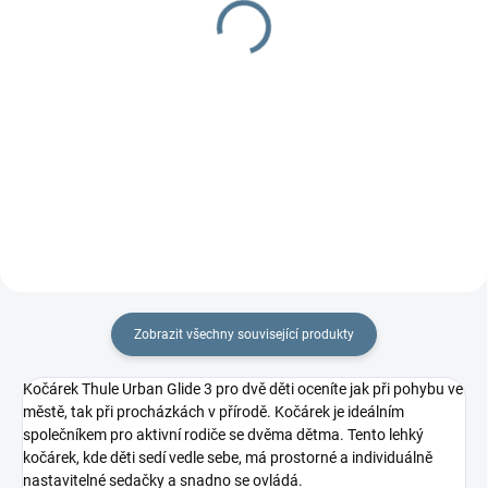
+ podložka
1 497 Kč
1 297 Kč
Detail
Detail
Nepromokavý zateplený
nánožník pro dvě děti na
Podložka do kočárku včetně
sportovní kočárky.
nepadací deky, jeden z TOP
produktů.
Zobrazit všechny související produkty
Kočárek Thule Urban Glide 3 pro dvě děti oceníte jak při pohybu ve
městě, tak při procházkách v přírodě. Kočárek je ideálním
společníkem pro aktivní rodiče se dvěma dětma. Tento lehký
kočárek, kde děti sedí vedle sebe, má prostorné a individuálně
nastavitelné sedačky a snadno se ovládá.