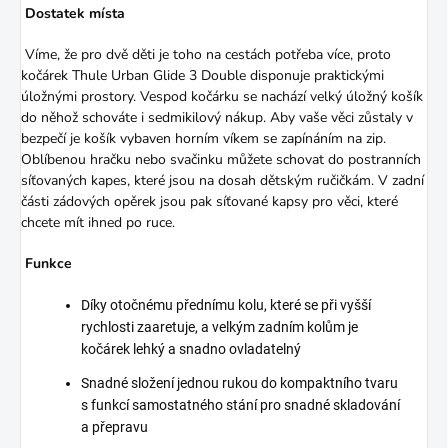
Dostatek místa
Víme, že pro dvě děti je toho na cestách potřeba více, proto
kočárek Thule Urban Glide 3 Double disponuje praktickými
úložnými prostory. Vespod kočárku se nachází velký úložný košík
do něhož schováte i sedmikilový nákup. Aby vaše věci zůstaly v
bezpečí je košík vybaven horním víkem se zapínáním na zip.
Oblíbenou hračku nebo svačinku můžete schovat do postranních
síťovaných kapes, které jsou na dosah dětským ručičkám. V zadní
části zádových opěrek jsou pak síťované kapsy pro věci, které
chcete mít ihned po ruce.
Funkce
Díky otočnému přednímu kolu, které se při vyšší
rychlosti zaaretuje, a velkým zadním kolům je
kočárek lehký a snadno ovladatelný
Snadné složení jednou rukou do kompaktního tvaru
s funkcí samostatného stání pro snadné skladování
a přepravu