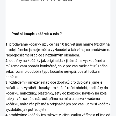
Proč si koupit kočárek u nás ?
1.
prodáváme kočárky už více než 10 let, většinu máme fyzicky na
prodejně nebo jsme je měli a vyzkoušeli a tak víme, co prodáváme.
Nepřeposíláme krabice s neznámým obsahem.
2.
doplňky na kočárky jak original ,tak jiné máme vyzkoušené a
můžeme vám poradit konkrétně, co je pro vás, vaše děti různého
věku, ročního období a typu kočárku nejlepší, poslat fotku a
nabídku.
3.
vzhledem k omezené nabídce doplňků pro dvojčata jsme je
začali sami vyrábět - fusaky pro každé roční období, podložky do
kočárku, nánožníky, pláštěnky, sety do korbiček, návleky na kola,
tašky - vše se dá u nás ušít přímo na míru a barvu k vašemu
kočárku, máte vše přesně a originálně jen pro vás. Sami si kočárek
vyzdobíte, jak potřebujete.
4.
prodáváme kočárky jen takové, v jejich kvalitu věříme a přímo od