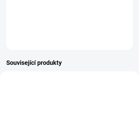
Sportovní kočárek pro aktivní rodiny.
DETAILNÍ INFORMACE
ZEPTAT SE
Související produkty
DOPORUČUJI👍🏻
ŠIJEME V ČR 🧵✂
ŠIJEME V ČR 🧵✂
SKLADEM
DOBA UŠITÍ 10-14 DNŮ
Nánožník Exclusive LUX
Nepadací deka fleecová