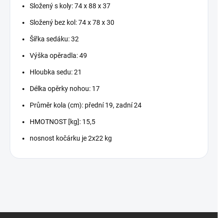
Složený s koly: 74 x 88 x 37
Složený bez kol: 74 x 78 x 30
Šířka sedáku: 32
Výška opěradla: 49
Hloubka sedu: 21
Délka opěrky nohou: 17
Průměr kola (cm): přední 19, zadní 24
HMOTNOST [kg]: 15,5
nosnost kočárku je 2x22 kg
Z