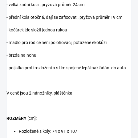
- velká zadní kola , pryžová průměr 24 cm
- přední kola otočná, dají se zafixovat , pryžová průměr 19 cm
- kočárek jde složit jednou rukou
- madlo pro rodiče není polohovací, potažené ekokůží
- brzda na nohu
- pojistka proti rozložení a s tím spojené lepší nakládání do auta
V ceně jsou 2 nánožníky, pláštěnka
ROZMĚRY
[cm]:
Rozložené s koly: 74 x 91 x 107