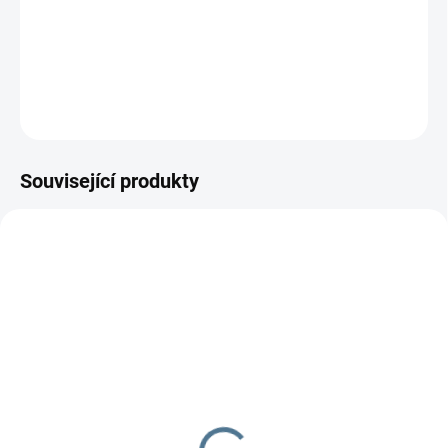
−
+
Přidat do košíku
DETAILNÍ INFORMACE
ZEPTAT SE
Související produkty
ŠIJEME V ČR 🧵✂
DOBA UŠITÍ 10-14 DNŮ
DOBA UŠITÍ 10-14 DNŮ
Nepadací deka fleecová
Fusak Polar
+ podložka
1 899 Kč