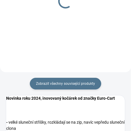
1 297 Kč
Detail
Detail
Jedinečné fusaky šité přímo do
dvojčatových sporťáků. Výborně
Podložka do kočárku včetně
kopíruje menší sedačky, ale díky...
nepadací deky, jeden z TOP
produktů.
Zobrazit všechny související produkty
Novinka roku 2024, inovovaný kočárek od značky Euro-Cart
-
velké sluneční stříšky, rozkládají se na zip, navíc vepředu sluneční
clona