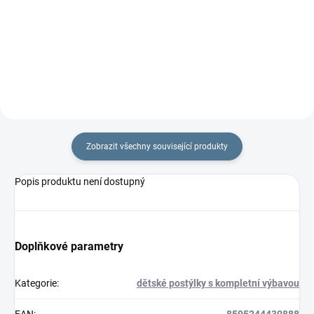
rouna. Rozměr
rouna.Rozměr rychlozavinovačky
rychlozavinovačky je 77 ×...
je 77 ×...
Zobrazit všechny související produkty
Popis produktu není dostupný
Doplňkové parametry
Kategorie
:
dětské postýlky s kompletní výbavou
EAN
:
8595244430888