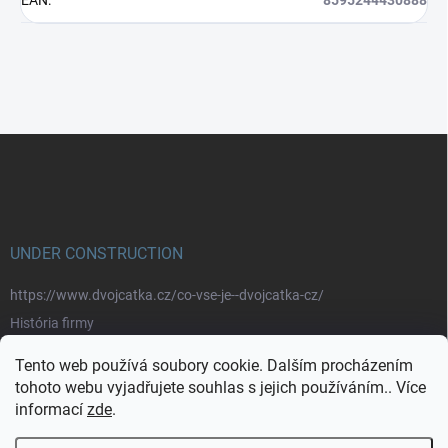
Z
á
p
a
t
í
UNDER CONSTRUCTION
https://www.dvojcatka.cz/co-vse-je--dvojcatka-cz/
História firmy
Prečo nakupovať u nás
Tento web používá soubory cookie. Dalším procházením
Značky
tohoto webu vyjadřujete souhlas s jejich používáním.. Více
informací
zde
.
https://www.dvojcatka.cz/kontakty/>