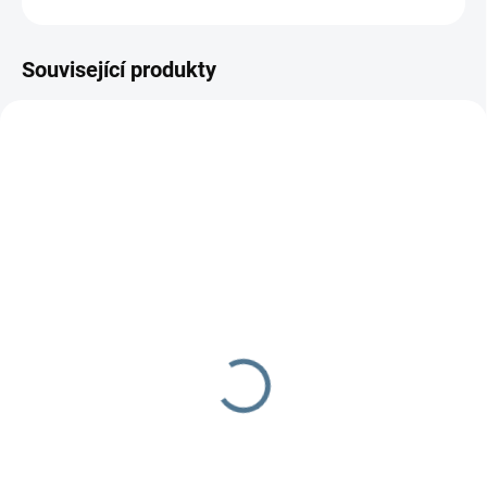
Související produkty
SKLADEM DO TÝDNE
SKLADEM DO TÝDNE
Zavinovačka růžek
Zavinovačka - růžek -
Scarlett Koala - šedá
Scarlett Matěj - béžová
290 Kč
290 Kč
Do košíku
Do košíku
Zavinovačka je vyrobena ze 100
Zavinovačka je vyrobena ze 100
% bavlny a polyesterového
% bavlny a polyesterového