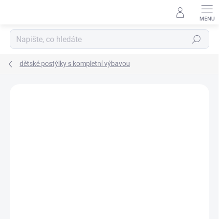
Přejít
na
obsah
Hledat
dětské postýlky s kompletní výbavou
Neohodnoceno
Podrobnosti hodnocení
ZNAČKA:
SCARLETT