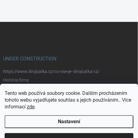
Z
á
p
a
t
í
UNDER CONSTRUCTION
https://www.dvojcatka.cz/co-vse-je--dvojcatka-cz/
História firmy
Prečo nakupovať u nás
Tento web používá soubory cookie. Dalším procházením
Značky
tohoto webu vyjadřujete souhlas s jejich používáním.. Více
informací
zde
.
https://www.dvojcatka.cz/kontakty/>
Nastavení