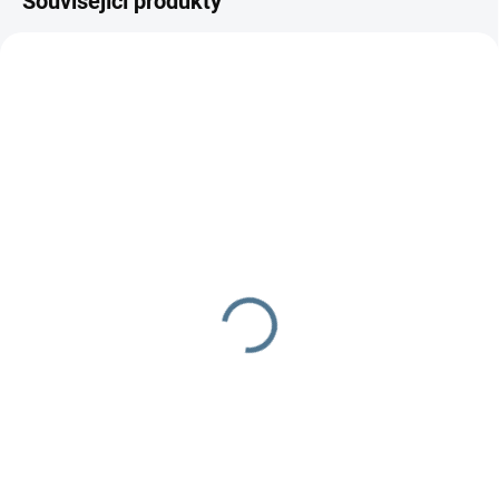
Související produkty
SKLADEM DO TÝDNE
SKLADEM DO TÝDNE
Zavinovačka růžek
Zavinovačka - růžek -
Scarlett Fany - modrá
Scarlett Toro - modrá
290 Kč
290 Kč
Do košíku
Do košíku
Zavinovačka je vyrobena ze 100
Zavinovačka je vyrobena ze 100
% bavlny a polyesterového
% bavlny a polyesterového rouna.
rouna. Rozměr
Rozměr rychlozavinovačky je 77
rychlozavinovačky je 77 ×...
×...