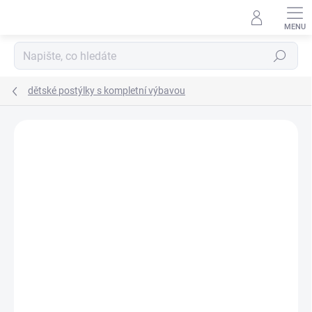
Přejít
na
obsah
Hledat
dětské postýlky s kompletní výbavou
Neohodnoceno
Podrobnosti hodnocení
ZNAČKA:
SCARLETT