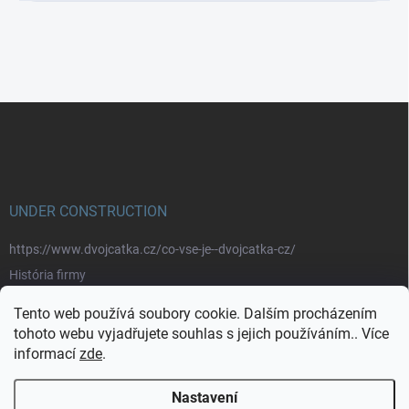
Z
á
p
a
t
í
UNDER CONSTRUCTION
https://www.dvojcatka.cz/co-vse-je--dvojcatka-cz/
História firmy
Prečo nakupovať u nás
Tento web používá soubory cookie. Dalším procházením
Značky
tohoto webu vyjadřujete souhlas s jejich používáním.. Více
informací
zde
.
https://www.dvojcatka.cz/kontakty/>
Nastavení