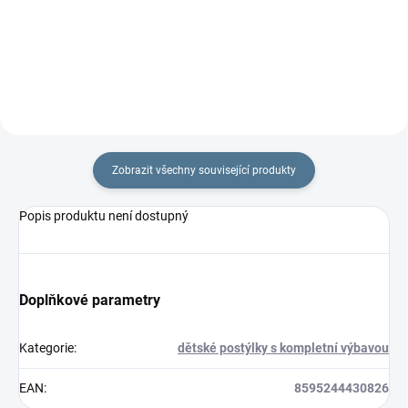
rouna. Rozměr
rouna. Rozměr
rychlozavinovačky je 77 ×...
rychlozavinovačky je 77 ×...
Zobrazit všechny související produkty
Popis produktu není dostupný
Doplňkové parametry
Kategorie
:
dětské postýlky s kompletní výbavou
EAN
:
8595244430826