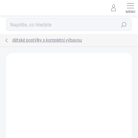
Přejít
na
obsah
Hledat
dětské postýlky s kompletní výbavou
Neohodnoceno
Podrobnosti hodnocení
ZNAČKA:
SCARLETT