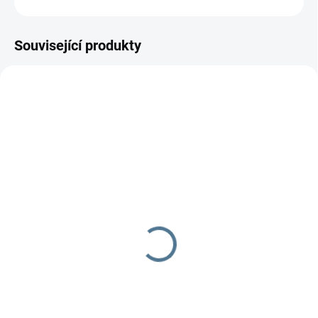
Související produkty
SKLADEM DO TÝDNE
SKLADEM DO TÝDNE
Zavinovačka růžek
Zavinovačka růžek
Scarlett Fany - modrá
Scarlett Koala - modrá
290 Kč
290 Kč
Do košíku
Do košíku
Zavinovačka je vyrobena ze 100
Zavinovačka je vyrobena ze 100
% bavlny a polyesterového
% bavlny a polyesterového